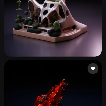
he jianwen
60 me gusta