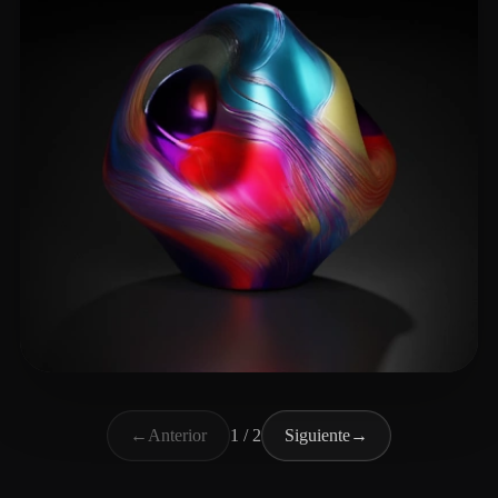
Böhmisch Christian
11 me gusta
←
Anterior
1 / 2
Siguiente
→