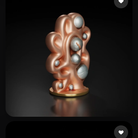
McLeod Alexander
4 me gusta