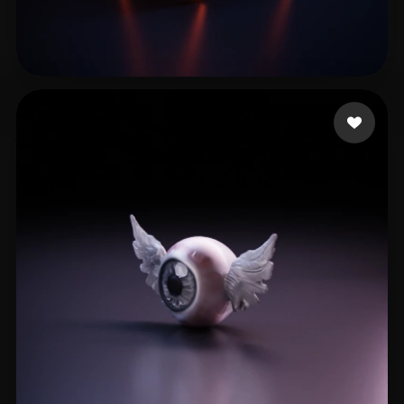
tao jose
18 me gusta