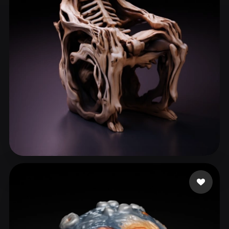
ComfyUI
21
Estilos
Abstract
Anime
Cartoon
Cel-Shaded
Fantasy
Flat
Gothic
Hand-Painted
Industrial
Isometric
Low Poly
Medieval
Minimalist
Modern
Organic
Photorealistic
Pixel Art
Realistic
Retro
Stylized
psyonicopcrow
60 me gusta
Voxel