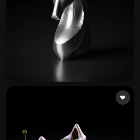
fkx2005114@qq.com
119 me gusta