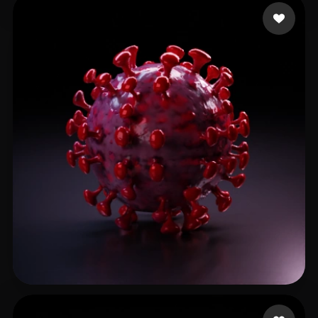
Ashoka74
9 me gusta
Garrett Nathaniel
16 me gusta