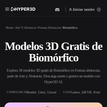
Iniciar sesión
Productos
Home
Arte Y Abstracto
Formas Abstractas
Biomórfico
Funciones
Rodin
ChatAvatar
API
Modelos 3D Gratis de
Imagen A 3D
Texto A 3D
Precios
Sube una imagen y obtén un
Del prompt de texto al objeto
Biomórfico
objeto 3D al instante.
3D — al instante.
Recursos
Generador De Imágenes Con
Generador De Video Con IA
IA
Explora 38 modelos 3D gratis de Biomórfico en Formas abstractas,
Crea vídeos a partir de texto o
Genera imágenes de alta
imágenes con IA.
calidad a partir de un simple
parte de Arte y Abstracto. Descarga assets o genera un modelo con
Comunidad
prompt.
Hyper3D AI.
API
Blender, Unity, Unreal
Games, AR/VR, Print
COMPATIBLE
USOS
Integra nuestra IA creativa en
Historia
Investigación
Blog
tu app o flujo de trabajo.
OmniCraft