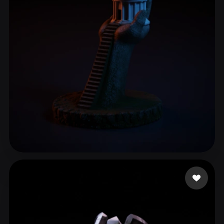
ComfyUI
21
Styles
Abstract
Anime
Cartoon
Cel-Shaded
Fantasy
Flat
Gothic
Hand-Painted
Industrial
Isometric
Low Poly
Medieval
Minimalist
Modern
Organic
Photorealistic
Pixel Art
Realistic
Retro
Stylized
Montemoino Jacques
3 likes
Voxel