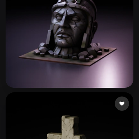
Prihodko Serhii
57 likes