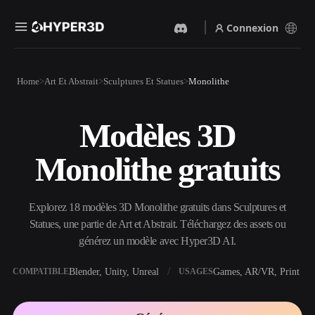
Connexion
Produits
Home
Art Et Abstrait
Sculptures Et Statues
Monolithe
Fonctionnalités
Rodin
ChatAvatar
API
Modèles 3D
Image Vers 3D
Texte Vers 3D
Tarifs
Importez une image, obtenez
Du prompt textuel à l'objet
Monolithe gratuits
un objet 3D instantanément.
3D — instantanément.
Ressources
Générateur D’images IA
Générateur Vidéo IA
Générez des visuels de haute
Créez des vidéos à partir de
Explorez 18 modèles 3D Monolithe gratuits dans Sculptures et
qualité à partir d'un simple
texte ou d'images avec l'IA.
prompt.
Statues, une partie de Art et Abstrait. Téléchargez des assets ou
Communauté
générez un modèle avec Hyper3D AI.
API
Intégrez notre IA créative à
votre application ou votre
Blender, Unity, Unreal
Games, AR/VR, Print
COMPATIBLE
USAGES
Histoire
Recherche
Blog
workflow.
OmniCraft