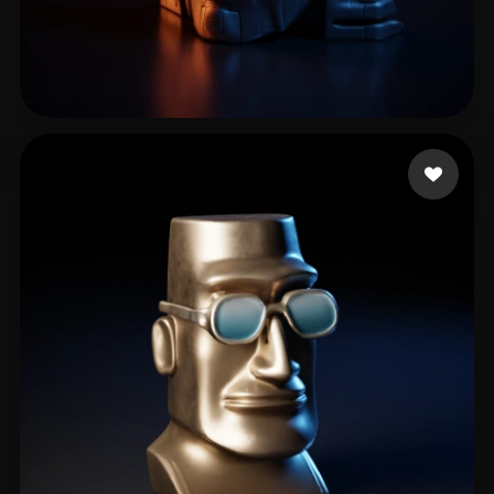
sandstormofsadness
20 likes