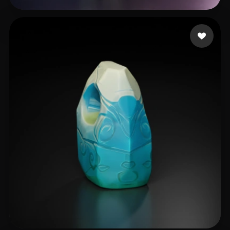
John
5 likes