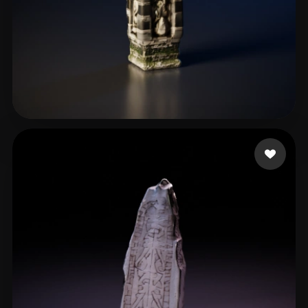
jianmo65
16 likes