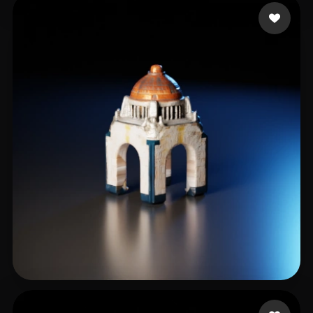
guojinzhu
16 likes
ArteMex AI
14 likes