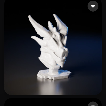
DongYang Li
5 likes
Woody
2 likes