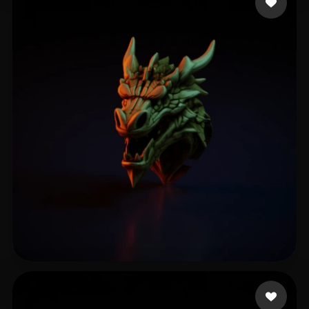
drs
13 likes