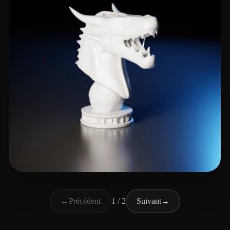
RichVip
2 likes
←
Précédent
1 / 2
Suivant
→