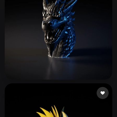
ComfyUI
21
Styles
Abstract
Anime
Cartoon
Cel-Shaded
Fantasy
Flat
Gothic
Hand-Painted
Industrial
Isometric
Low Poly
Medieval
Minimalist
Modern
Organic
Photorealistic
Pixel Art
Realistic
Retro
Stylized
Xu Henry
54 likes
Voxel