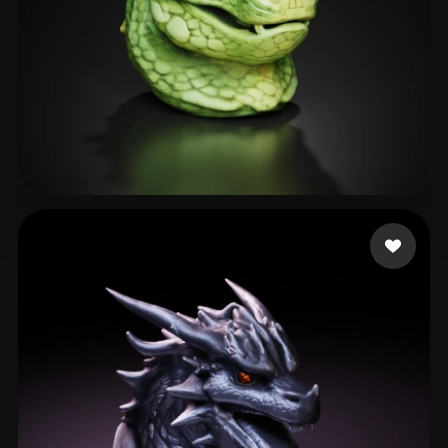
Sstevee40
14 likes