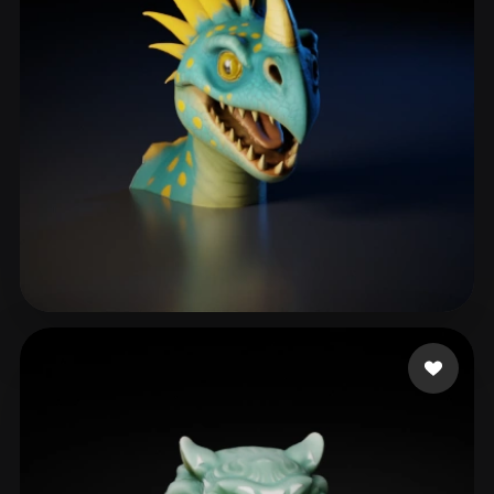
Alík
73 likes