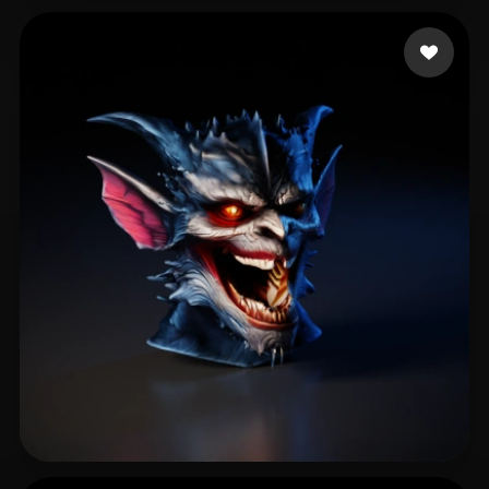
Subbotin Kirill
17 likes