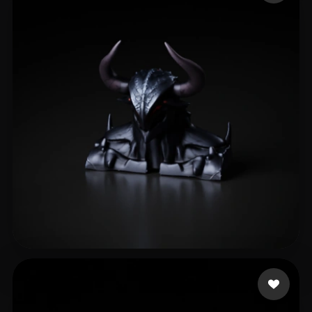
eEhyQx
3 likes