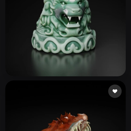
wck
87 likes