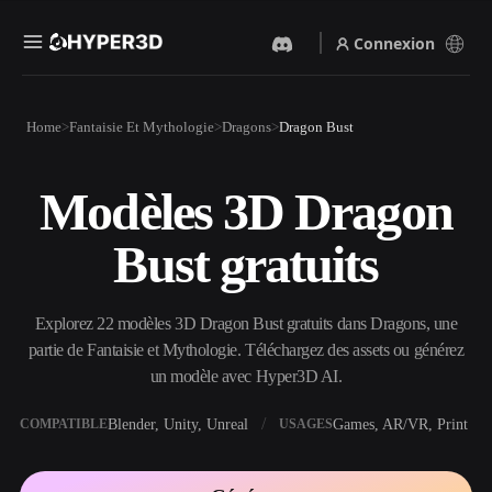
Connexion
Produits
Home
Fantaisie Et Mythologie
Dragons
Dragon Bust
Fonctionnalités
Rodin
ChatAvatar
API
Modèles 3D Dragon
Image Vers 3D
Texte Vers 3D
Tarifs
Importez une image, obtenez
Du prompt textuel à l'objet
Bust gratuits
un objet 3D instantanément.
3D — instantanément.
Ressources
Générateur D’images IA
Générateur Vidéo IA
Générez des visuels de haute
Créez des vidéos à partir de
Explorez 22 modèles 3D Dragon Bust gratuits dans Dragons, une
qualité à partir d'un simple
texte ou d'images avec l'IA.
prompt.
partie de Fantaisie et Mythologie. Téléchargez des assets ou générez
Communauté
un modèle avec Hyper3D AI.
API
Intégrez notre IA créative à
votre application ou votre
Blender, Unity, Unreal
Games, AR/VR, Print
COMPATIBLE
USAGES
Histoire
Recherche
Blog
workflow.
OmniCraft