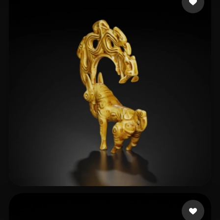
eEhyQx
3 likes