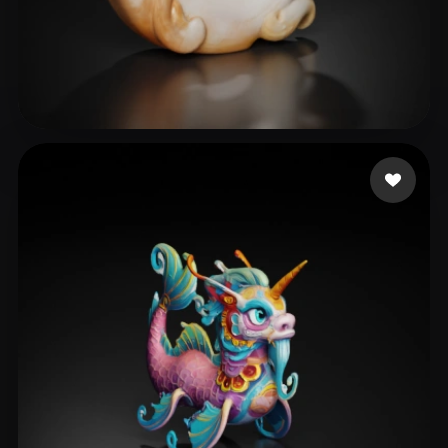
1965063441
7 likes