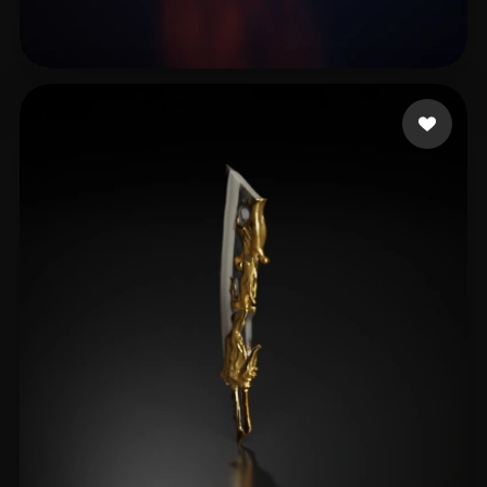
vit fk
16 likes