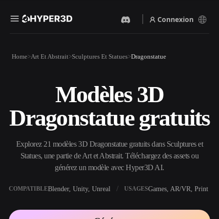
Connexion
Produits
Home
Art Et Abstrait
Sculptures Et Statues
Dragonstatue
Fonctionnalités
Rodin
ChatAvatar
API
Modèles 3D
Image Vers 3D
Texte Vers 3D
Tarifs
Importez une image, obtenez
Du prompt textuel à l'objet
Dragonstatue gratuits
un objet 3D instantanément.
3D — instantanément.
Ressources
Générateur D’images IA
Générateur Vidéo IA
Générez des visuels de haute
Créez des vidéos à partir de
Explorez 21 modèles 3D Dragonstatue gratuits dans Sculptures et
qualité à partir d'un simple
texte ou d'images avec l'IA.
prompt.
Statues, une partie de Art et Abstrait. Téléchargez des assets ou
Communauté
générez un modèle avec Hyper3D AI.
API
Intégrez notre IA créative à
votre application ou votre
Blender, Unity, Unreal
Games, AR/VR, Print
COMPATIBLE
USAGES
Histoire
Recherche
Blog
workflow.
OmniCraft