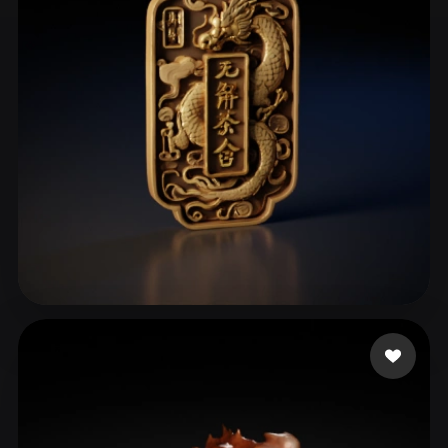
ComfyUI
21
Styles
Abstract
Anime
Cartoon
Cel-Shaded
Fantasy
Flat
Gothic
Hand-Painted
Industrial
Isometric
Low Poly
Medieval
Minimalist
Modern
Organic
Photorealistic
Pixel Art
Realistic
Retro
Stylized
jingaojin1984
156 likes
Voxel