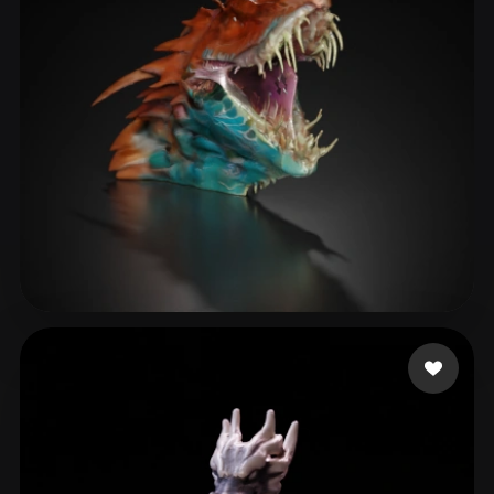
tangbohu
29 likes