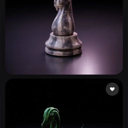
chang raven
35 likes