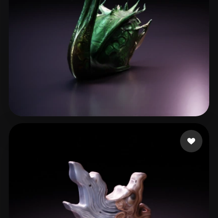
bazmod
9 likes