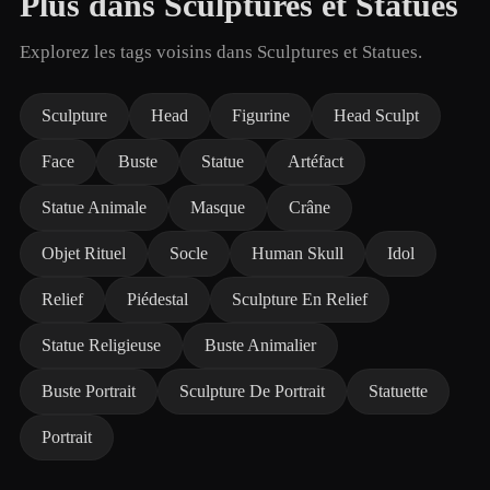
Plus dans Sculptures et Statues
Explorez les tags voisins dans Sculptures et Statues.
Sculpture
Head
Figurine
Head Sculpt
Face
Buste
Statue
Artéfact
Statue Animale
Masque
Crâne
Objet Rituel
Socle
Human Skull
Idol
Relief
Piédestal
Sculpture En Relief
Statue Religieuse
Buste Animalier
Buste Portrait
Sculpture De Portrait
Statuette
Portrait