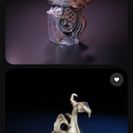
xiaochuting258
10 likes