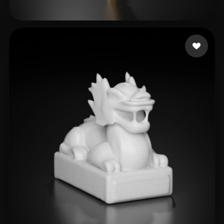
test44
16 likes