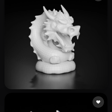
Subbotin Kirill
17 likes