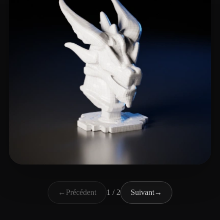
Woody
2 likes
←
Précédent
1 / 2
Suivant
→