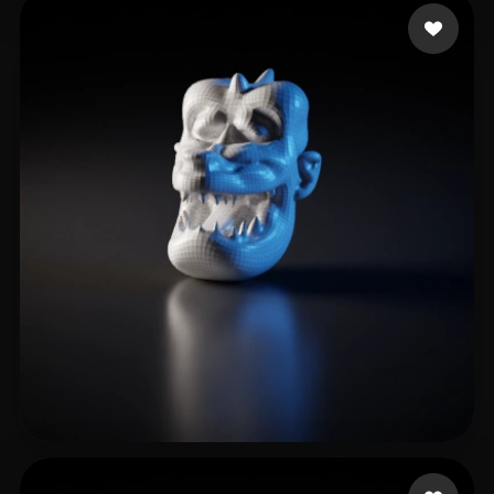
固有色 乐队
3 likes
Petersen Collin
6 likes