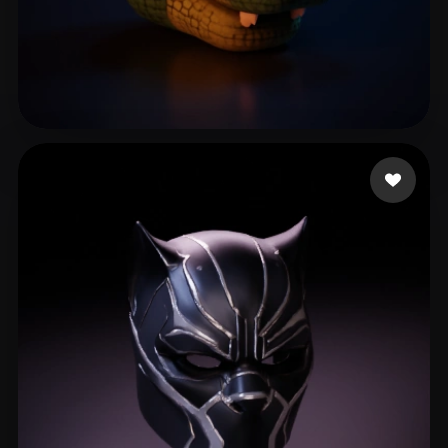
bhagat kaushal
19 likes