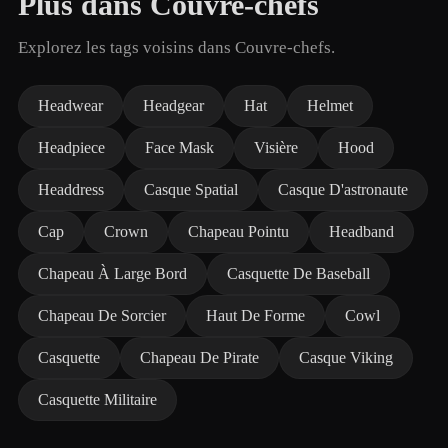
Plus dans Couvre-chefs
Explorez les tags voisins dans Couvre-chefs.
Headwear
Headgear
Hat
Helmet
Headpiece
Face Mask
Visière
Hood
Headdress
Casque Spatial
Casque D'astronaute
Cap
Crown
Chapeau Pointu
Headband
Chapeau À Large Bord
Casquette De Baseball
Chapeau De Sorcier
Haut De Forme
Cowl
Casquette
Chapeau De Pirate
Casque Viking
Casquette Militaire