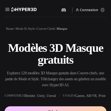
Connexion
Produits
Home
Mode Et Style
Couvre Chefs
Masque
Fonctionnalités
Rodin
ChatAvatar
API
Modèles 3D Masque
Image Vers 3D
Texte Vers 3D
Tarifs
Importez une image, obtenez
Du prompt textuel à l'objet
gratuits
un objet 3D instantanément.
3D — instantanément.
Ressources
Générateur D’images IA
Générateur Vidéo IA
Générez des visuels de haute
Créez des vidéos à partir de
Explorez 128 modèles 3D Masque gratuits dans Couvre-chefs, une
qualité à partir d'un simple
texte ou d'images avec l'IA.
prompt.
partie de Mode et Style. Téléchargez des assets ou générez un modèle
Communauté
avec Hyper3D AI.
API
Intégrez notre IA créative à
votre application ou votre
Blender, Unity, Unreal
Games, AR/VR, Print
COMPATIBLE
USAGES
Histoire
Recherche
Blog
workflow.
OmniCraft