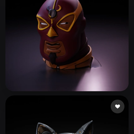
ComfyUI
21
Styles
Abstract
Anime
Cartoon
Cel-Shaded
Fantasy
Flat
Gothic
Hand-Painted
Industrial
Isometric
Low Poly
Medieval
Minimalist
Modern
Organic
Photorealistic
Pixel Art
Realistic
Retro
Stylized
t3oat@boom.edu.kg
11 likes
Voxel