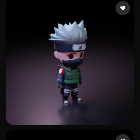
Yap Aaron
91 likes
wen lan
560 likes