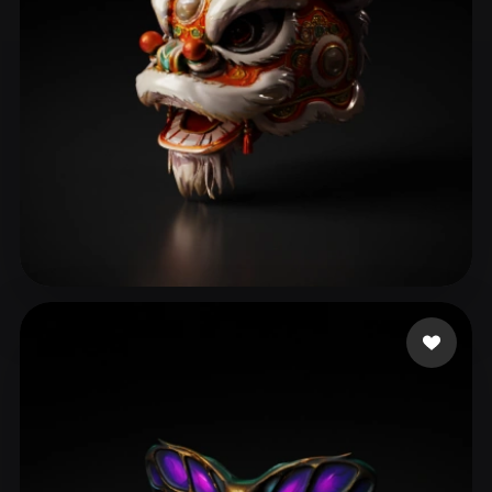
LJJ0103
102 likes