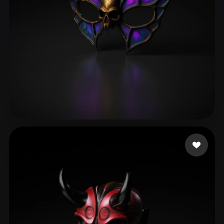
vid828
38 likes