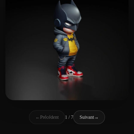
remrott
516 likes
←
Précédent
1 / 7
Suivant
→