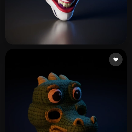
2406749349
189 likes