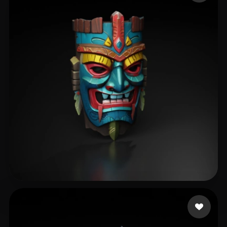
729469
191 likes