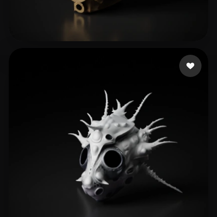
biti
157 likes