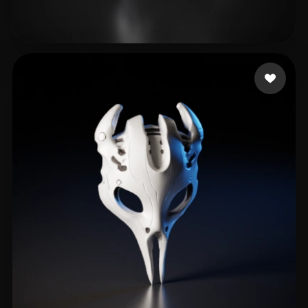
Wiewiorka Patrycja
45 likes