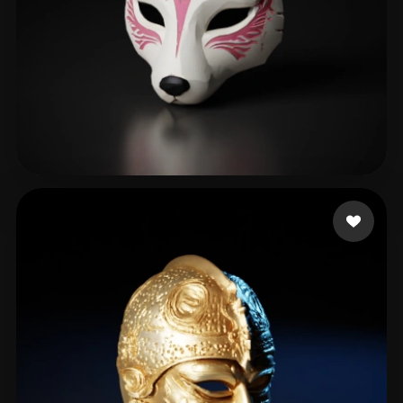
May Apryl
181 likes