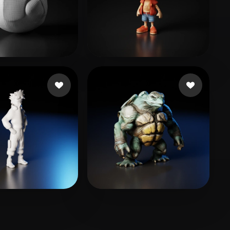
an
12 likes
Kumar Yadav Sushil
15 likes
🖥️💻🐍🎨🔍🖌️
5 likes
5 likes