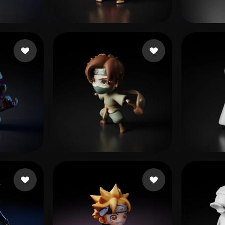
 Art
Realistic
Retro
XI
45 likes
jiamei1818
61 likes
Eskic
张 
ikes
Eskicioğlu Bora
8 likes