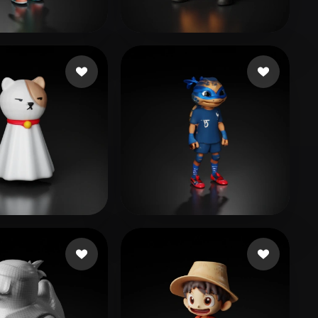
Stylized
Voxel
ioğlu Bora
21 likes
LONE SYK
63 likes
家毓
14 likes
Mikulaniec Alexandre
20 likes