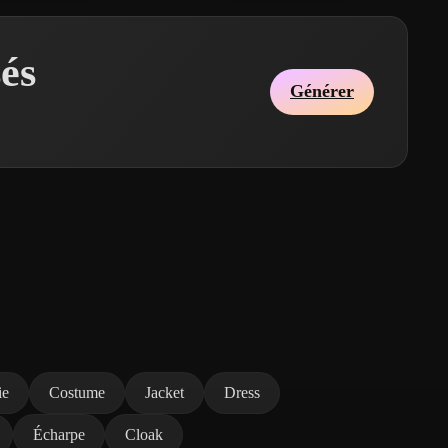
és
Générer
ie
Costume
Jacket
Dress
Écharpe
Cloak