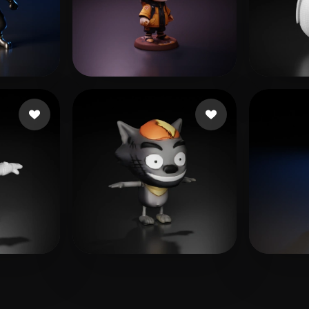
infinith thj
36 likes
sun z
0 likes
Woody
11 likes
Liam