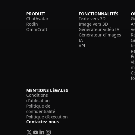
PRODUIT
FONCTIONNALITÉS
O
ChatAvatar
Texte vers 3D
G
Rodin
Image vers 3D
A
OmniCraft
Générateur vidéo IA
V
Générateur d’images
R
IA
G
API
t
R
É
V
m
C
f
MENTIONS LÉGALES
Conditions
d’utilisation
Politique de
confidentialité
Politique d’exécution
Contactez-nous