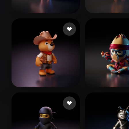
Organic
Photorealistic
Pixel
이 승엽
38 likes
S.A SERVITA
ddddd
24 likes
The Guy Lit
8 l