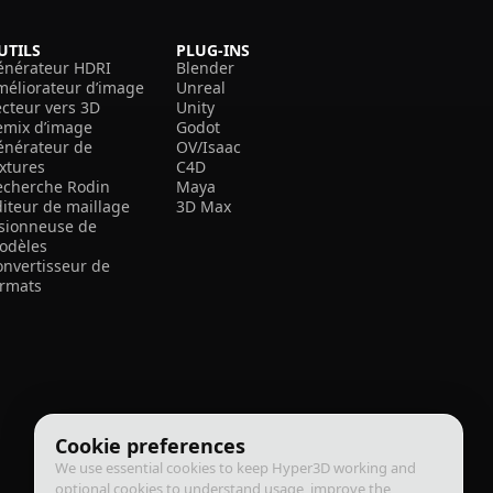
UTILS
PLUG-INS
énérateur HDRI
Blender
méliorateur d’image
Unreal
ecteur vers 3D
Unity
emix d’image
Godot
énérateur de
OV/Isaac
extures
C4D
echerche Rodin
Maya
diteur de maillage
3D Max
isionneuse de
odèles
onvertisseur de
ormats
Cookie preferences
We use essential cookies to keep Hyper3D working and
optional cookies to understand usage, improve the