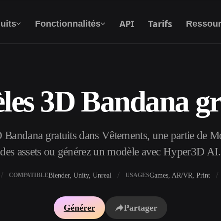
API
Tarifs
uits
Fonctionnalités
Ressour
es 3D Bandana gr
Texte Vers 3D
Du prompt textuel à l'objet 3D —
instantanément.
Bandana gratuits dans Vêtements, une partie de Mo
API
Intégrez notre IA créative à votre application
des assets ou générez un modèle avec Hyper3D AI.
ou votre workflow.
Blender, Unity, Unreal
Games, AR/VR, Print
COMPATIBLE
USAGES
xtures IA
Moteur de recherche de modèles 3D
Générer
Partager
I IA
Convertisseur SVG vers 3D