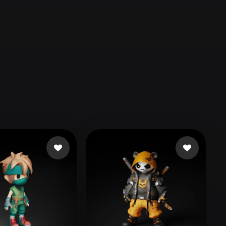
Automotive
Design
Character
Design
21
Flat
Gothic
Minimalist
Modern