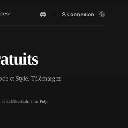
Connexion
ces
atuits
Générateur Vidéo IA
Créez des vidéos à partir de texte ou d'images
avec l'IA.
de et Style. Téléchargez
Realistic, Low Poly
STYLES
Éditeur de maillage 3D