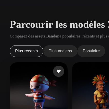
Cas D'utilisation
3D Printing
Animatio
Parcourir les modèle
NFT Creation
E-commer
Jewelry
Metaverse
Comparez des assets Bandana populaires, récents et plus 
Design
Plug-Ins
Plus récents
Plus anciens
Populaire
Blender
Unity
Unreal
God
Styles
Abstract
Anime
Cart
Hand-Painted
Industrial
Isome