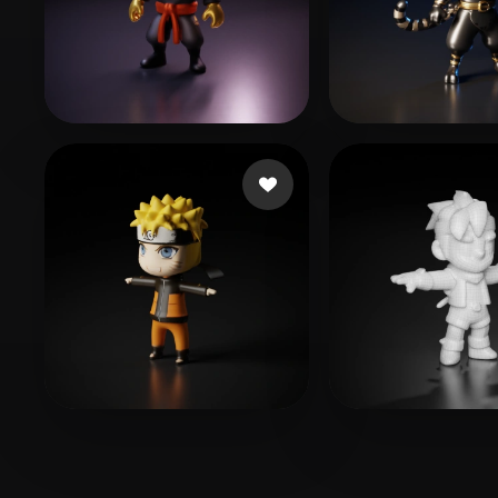
Joy Christopher
20 likes
Maxske
16 likes
zfl1653
20 likes
AHHA Goofy
1