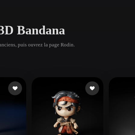
Game
n
Development
s 3D Bandana
ce
VR/AR
Mechanical
anciens, puis ouvrez la page Rodin.
Engineering
ot
Maya
3DS Max
ComfyUI
oon
Cel-Shaded
Fantasy
tric
Low Poly
Medieval