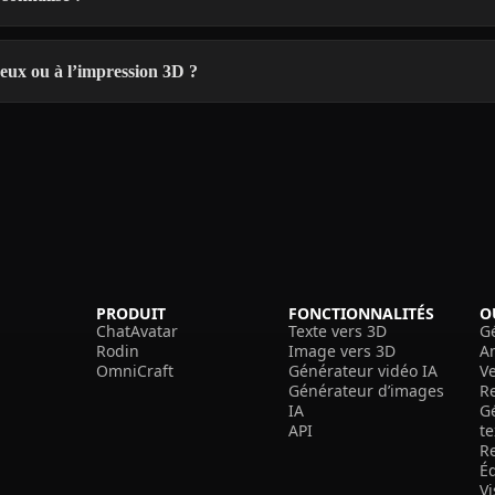
eux ou à l’impression 3D ?
PRODUIT
FONCTIONNALITÉS
O
ChatAvatar
Texte vers 3D
G
Rodin
Image vers 3D
A
OmniCraft
Générateur vidéo IA
V
Générateur d’images
R
IA
G
API
t
R
É
V