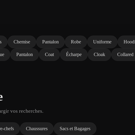
s
Chemise
Pantalon
Robe
Uniforme
Hood
ue
Pantalon
Coat
Écharpe
Cloak
Collared 
e
argir vos recherches.
e-chefs
Chaussures
Sacs et Bagages