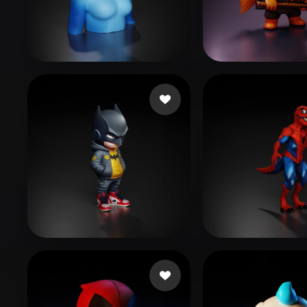
Organic
Photorealistic
Pixel
jo sh
18 likes
Bardyshev Dmi
remrott
516 likes
Toai Anh
153 li