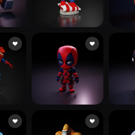
 Art
Realistic
Retro
trii
47 likes
Maarten
178 likes
melon
kes
Çanaklı Emre
510 likes
Stud