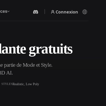
Connexion
ces
nte gratuits
Générateur Vidéo IA
Créez des vidéos à partir de texte ou d'images
avec l'IA.
 partie de Mode et Style.
3D AI.
Realistic, Low Poly
STYLES
Éditeur de maillage 3D