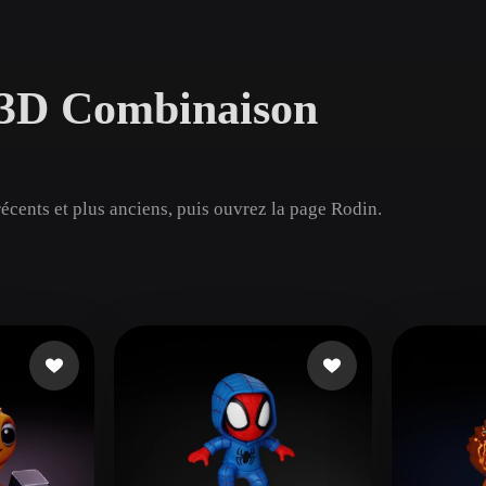
Game
n
Development
s 3D Combinaison
ce
VR/AR
Mechanical
Engineering
cents et plus anciens, puis ouvrez la page Rodin.
ot
Maya
3DS Max
ComfyUI
oon
Cel-Shaded
Fantasy
tric
Low Poly
Medieval