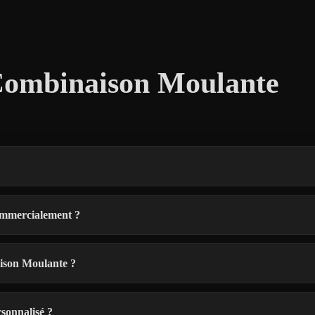
Combinaison Moulante
?
ommercialement ?
aison Moulante ?
sonnalisé ?