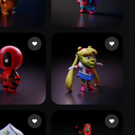
Stylized
Voxel
 water
78 likes
Klawińska Karolina
180 likes
io LNV
279 likes
Deluxe Secret
100 likes