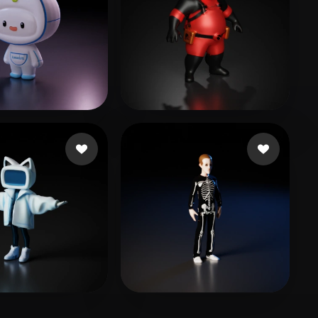
17 likes
sharma jamana
51 likes
卡兹克
 What the
56 likes
23 likes