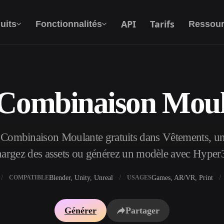
API
Tarifs
uits
Fonctionnalités
Ressour
Combinaison Moula
Texte Vers 3D
Du prompt textuel à l'objet 3D —
instantanément.
ombinaison Moulante gratuits dans Vêtements, une
API
Intégrez notre IA créative à votre application
hargez des assets ou générez un modèle avec Hyper
ou votre workflow.
Blender, Unity, Unreal
Games, AR/VR, Print
COMPATIBLE
USAGES
xtures IA
Moteur de recherche de modèles 3D
Générer
Partager
I IA
Convertisseur SVG vers 3D