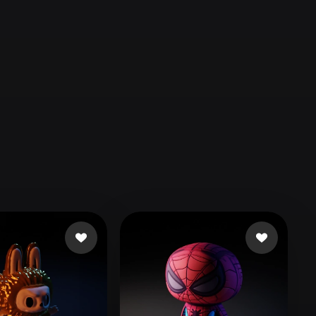
Automotive
Design
Character
Design
21
Flat
Gothic
Minimalist
Modern