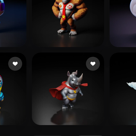
胡 波
López Carlos
65 likes
10 likes
Abhishek
10 likes
Duck