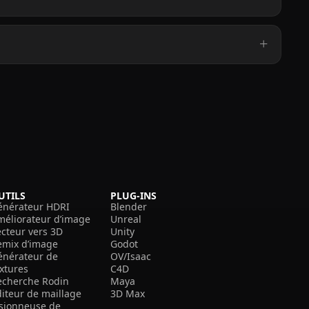
UTILS
PLUG-INS
énérateur HDRI
Blender
méliorateur d’image
Unreal
ecteur vers 3D
Unity
emix d’image
Godot
énérateur de
OV/Isaac
extures
C4D
echerche Rodin
Maya
diteur de maillage
3D Max
isionneuse de