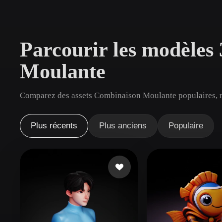
Cas D'utilisation
3D Printing
Animatio
Parcourir les modèle
NFT Creation
E-commer
Moulante
Jewelry
Metaverse
Design
Comparez des assets Combinaison Moulante populaires, ré
Plug-Ins
Blender
Unity
Unreal
God
Plus récents
Plus anciens
Populaire
Styles
Abstract
Anime
Cart
Hand-Painted
Industrial
Isome