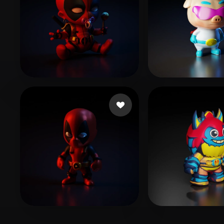
厘 析
5 Furious
142 likes
52 likes
anderson sam
73 likes
Design Shreeji