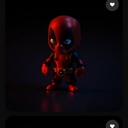
anderson sam
73 mi piace