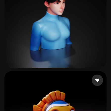
ComfyUI
21
Stili
Abstract
Anime
Cartoon
Cel-Shaded
Fantasy
Flat
Gothic
Hand-Painted
Industrial
Isometric
Low Poly
Medieval
Minimalist
Modern
Organic
Photorealistic
jo sh
18 mi piace
Pixel Art
Realistic
Retro
Stylized
Voxel