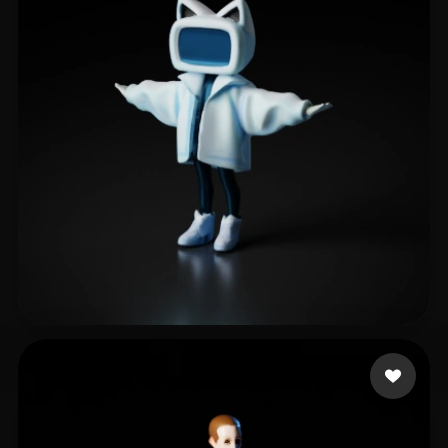
Duck What the
56 mi piace