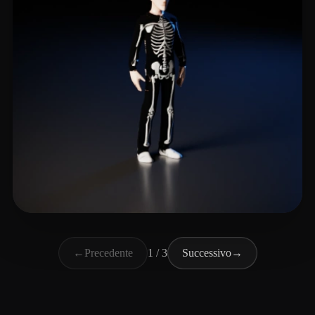
卡兹克
23 mi piace
←
Precedente
1 / 3
Successivo
→