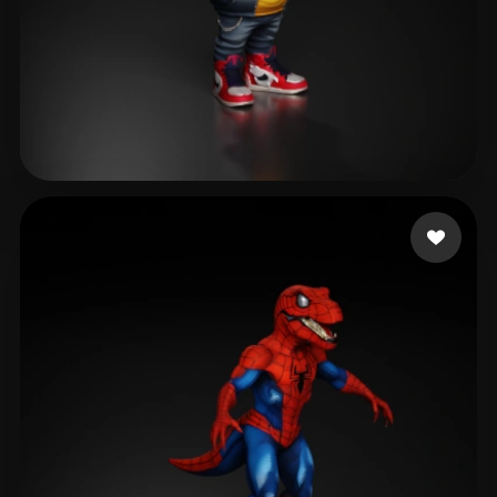
remrott
516 mi piace