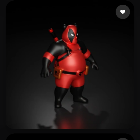
胡 波
17 mi piace
sharma jamana
51 mi piace