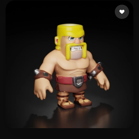
ZhShEel
8 likes
T-BOY
22 likes