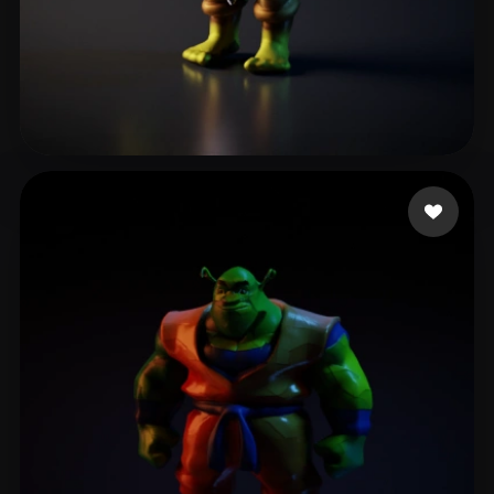
Ross Iain
18 likes