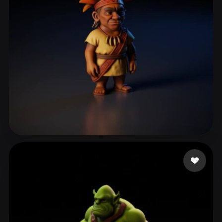
ComfyUI
21
Styles
Abstract
Anime
Cartoon
Cel-Shaded
Fantasy
Flat
Gothic
Hand-Painted
Industrial
Isometric
Low Poly
Medieval
Minimalist
Modern
Organic
Photorealistic
S.A SERVITAXI
45 likes
Pixel Art
Realistic
Retro
Stylized
Voxel