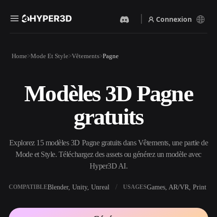
Connexion
Produits
Home
Mode Et Style
Vêtements
Pagne
Fonctionnalités
Rodin
ChatAvatar
API
Modèles 3D Pagne
Image Vers 3D
Texte Vers 3D
Tarifs
Importez une image, obtenez
Du prompt textuel à l'objet
gratuits
un objet 3D instantanément.
3D — instantanément.
Ressources
Générateur D’images IA
Générateur Vidéo IA
Générez des visuels de haute
Créez des vidéos à partir de
Explorez 15 modèles 3D Pagne gratuits dans Vêtements, une partie de
qualité à partir d'un simple
texte ou d'images avec l'IA.
prompt.
Mode et Style. Téléchargez des assets ou générez un modèle avec
Communauté
Hyper3D AI.
API
Intégrez notre IA créative à
votre application ou votre
Blender, Unity, Unreal
Games, AR/VR, Print
COMPATIBLE
USAGES
Histoire
Recherche
Blog
workflow.
OmniCraft