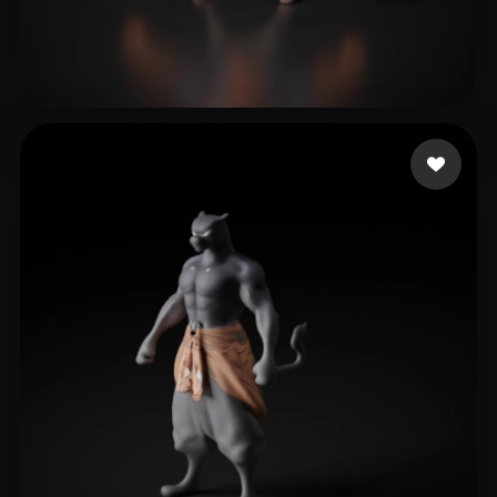
jun liu
10 likes