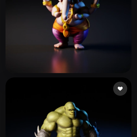
Dabrase Darshan
37 beğeni