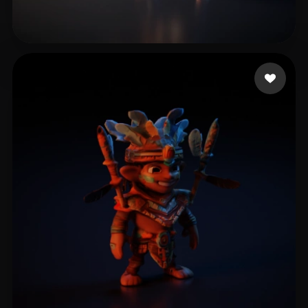
bardia
18 beğeni