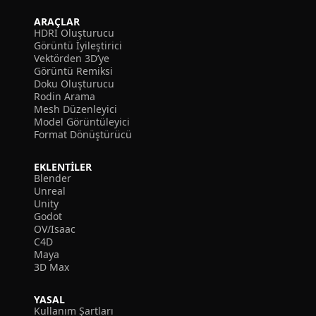
ARAÇLAR
HDRI Oluşturucu
Görüntü İyileştirici
Vektörden 3D’ye
Görüntü Remiksi
Doku Oluşturucu
Rodin Arama
Mesh Düzenleyici
Model Görüntüleyici
Format Dönüştürücü
EKLENTILER
Blender
Unreal
Unity
Godot
OV/Isaac
C4D
Maya
3D Max
YASAL
Kullanım Şartları