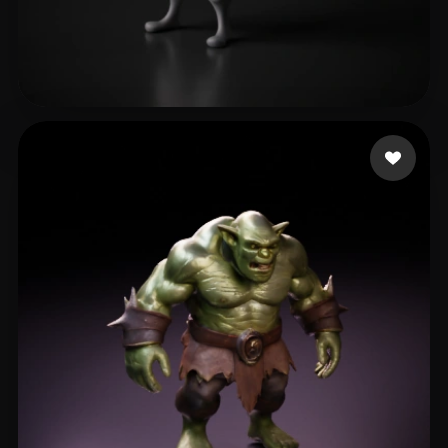
loshunter
23 beğeni