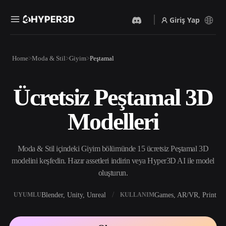
Giriş Yap
Ürünler
Home
Moda & Stil
Giyim
Peştamal
Özellikler
Rodin
ChatAvatar
API
Ücretsiz Peştamal 3D
Görselden 3D’ye
Metinden 3D’ye
Fiyatlandırma
Bir resim yükleyin, anında
Metin isteminden 3D nesneye
Modelleri
3D nesne elde edin.
— anında.
Kaynaklar
Yapay Zeka Video
Yapay Zeka Görüntü
Oluşturucu
Oluşturucu
Moda & Stil içindeki Giyim bölümünde 15 ücretsiz Peştamal 3D
Yapay zekayla metinden ya
Basit bir istemle
da görsellerden video
yüksek‑kaliteli görseller
modelini keşfedin. Hazır assetleri indirin veya Hyper3D AI ile model
Topluluk
oluşturun.
üretin.
oluşturun.
API
Yaratıcı yapay zekamızı
Blender, Unity, Unreal
Games, AR/VR, Print
UYUMLU
KULLANIM
Hikaye
Araştırma
Blog
uygulamanıza ya da iş
akışınıza entegre edin.
OmniCraft