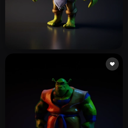
Ross Iain
18 beğeni