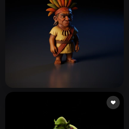
ComfyUI
21
Stiller
Abstract
Anime
Cartoon
Cel-Shaded
Fantasy
Flat
Gothic
Hand-Painted
Industrial
Isometric
Low Poly
Medieval
Minimalist
Modern
Organic
Photorealistic
Pixel Art
Realistic
Retro
Stylized
S.A SERVITAXI
45 beğeni
Voxel