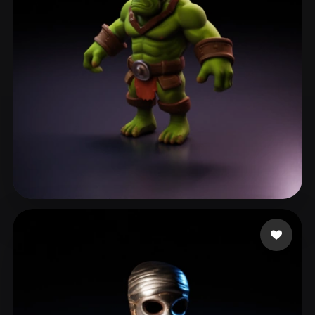
Bru Guillaume
82 beğeni