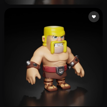
ZhShEel
8 beğeni