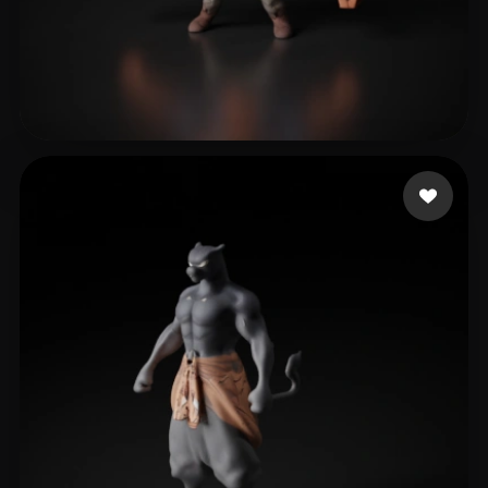
jun liu
10 beğeni