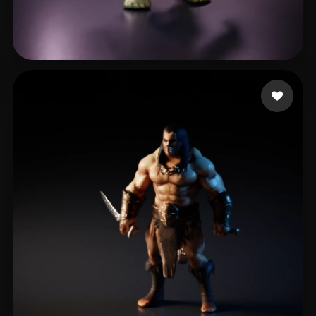
Mellor Keith
14 beğeni