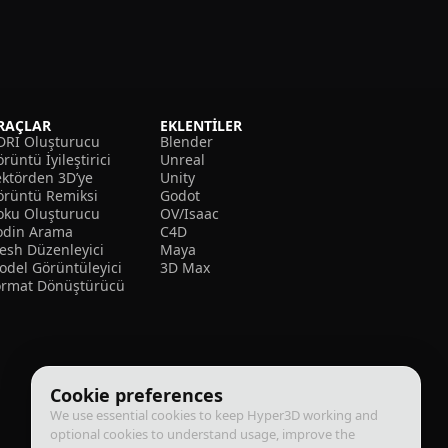
RAÇLAR
EKLENTILER
DRI Oluşturucu
Blender
rüntü İyileştirici
Unreal
ektörden 3D’ye
Unity
örüntü Remiksi
Godot
oku Oluşturucu
OV/Isaac
odin Arama
C4D
esh Düzenleyici
Maya
odel Görüntüleyici
3D Max
ormat Dönüştürücü
Cookie preferences
We use essential cookies to keep Hyper3D working and
optional cookies to understand usage, improve the