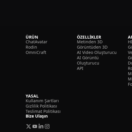
ÜRÜN
ÖZELLIKLER
A
ChatAvatar
Metinden 3D
H
Rodin
Görüntüden 3D
Gö
OmniCraft
AI Video Oluşturucu
V
AI Görüntü
G
Oluşturucu
D
API
R
M
M
F
YASAL
Kullanım Şartları
Gizlilik Politikası
Teslimat Politikası
Bize Ulaşın