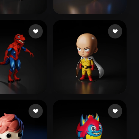
Stylized
Voxel
Qx
207 beğeni
neo
85 beğeni
 Anh
153 beğeni
Jones Jemail
470 beğeni