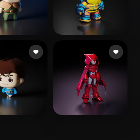
ance guruveera
21 beğeni
Design Shreeji
10 beğeni
iming
4 beğeni
unitNitro
39 beğeni