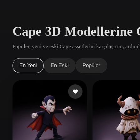
Kullanım Alanları
3D Printing
Animatio
Cape 3D Modellerine 
NFT Creation
E-commer
Jewelry
Metaverse
Popüler, yeni ve eski Cape assetlerini karşılaştırın, ardın
Design
Eklentiler
En Yeni
En Eski
Popüler
Blender
Unity
Unreal
God
Stiller
Abstract
Anime
Cart
Hand-Painted
Industrial
Isome