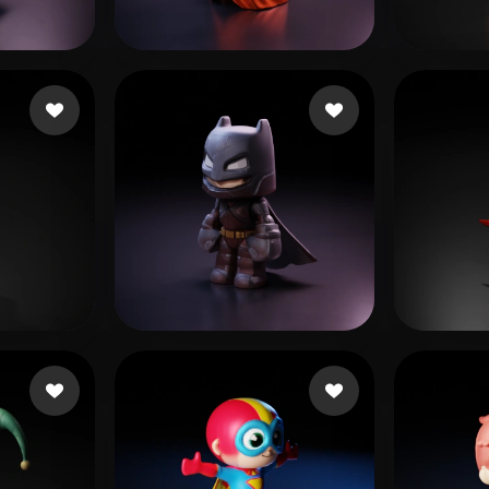
 Art
Realistic
Retro
r
295 beğeni
Pravin
310 beğeni
eEhy
eni
Reyes Abel
206 beğeni
Toai