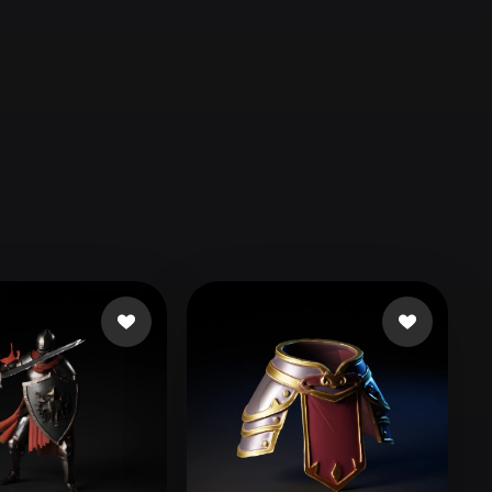
Automotive
Design
Character
Design
21
Flat
Gothic
Minimalist
Modern