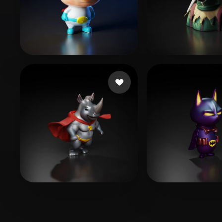
厘 析
52 beğeni
Фриц Даня
13 
Abhishek
10 beğeni
ZZ 01
22 beğen