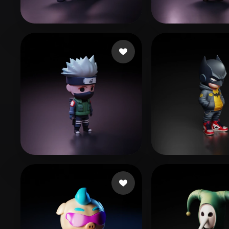
Organic
Photorealistic
Pixel
mardelll
44 beğeni
singh Harvinde
wen lan
560 beğeni
remrott
516 beğ