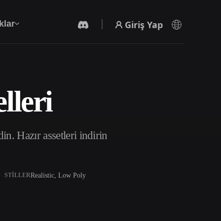
Giriş Yap
klar
lleri
Yapay Zeka Video Oluşturucu
Yapay zekayla metinden ya da görsellerden
video oluşturun.
. Hazır assetleri indirin
Realistic, Low Poly
STILLER
3D Mesh Düzenleyici