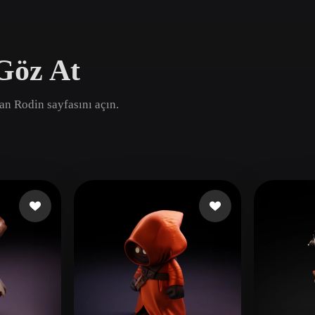
Game
n
Development
Göz At
ce
VR/AR
Mechanical
dan Rodin sayfasını açın.
Engineering
ot
Maya
3DS Max
ComfyUI
oon
Cel-Shaded
Fantasy
tric
Low Poly
Medieval