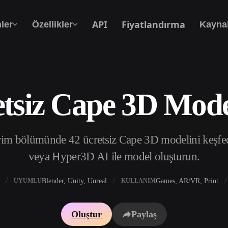
API
Fiyatlandırma
ler
Özellikler
Kayna
tsiz Cape 3D Mode
Metinden 3D’ye
Metin isteminden 3D nesneye — anında.
im bölümünde 42 ücretsiz Cape 3D modelini keşfedin
API
Yaratıcı yapay zekamızı uygulamanıza ya da iş
veya Hyper3D AI ile model oluşturun.
akışınıza entegre edin.
Blender, Unity, Unreal
Games, AR/VR, Print
UYUMLU
KULLANIM
 Doku Oluşturucu
3D Model Arama Motoru
Oluştur
Paylaş
 HDRI Oluşturucu
SVG’den 3D’ye Dönüştürücü