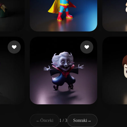
beğeni
Derdiyok Yağmur
22 beğeni
freel
i
Wandsch Andi
7 beğeni
youq
←
Önceki
1 / 3
Sonraki
→