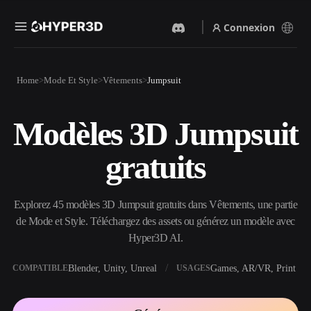
Connexion
Produits
Home
Mode Et Style
Vêtements
Jumpsuit
Fonctionnalités
Rodin
ChatAvatar
API
Modèles 3D Jumpsuit
Image Vers 3D
Texte Vers 3D
Tarifs
Importez une image, obtenez
Du prompt textuel à l'objet
gratuits
un objet 3D instantanément.
3D — instantanément.
Ressources
Générateur D’images IA
Générateur Vidéo IA
Générez des visuels de haute
Créez des vidéos à partir de
Explorez 45 modèles 3D Jumpsuit gratuits dans Vêtements, une partie
qualité à partir d'un simple
texte ou d'images avec l'IA.
prompt.
de Mode et Style. Téléchargez des assets ou générez un modèle avec
Communauté
Hyper3D AI.
API
Intégrez notre IA créative à
votre application ou votre
Blender, Unity, Unreal
Games, AR/VR, Print
COMPATIBLE
USAGES
Histoire
Recherche
Blog
workflow.
OmniCraft