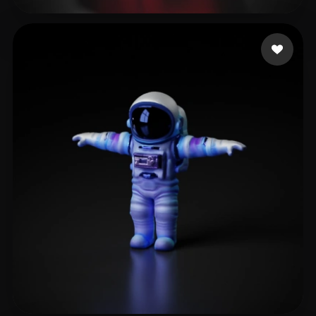
[s] DS5I24 潘裕仁 PAN Y
46 likes