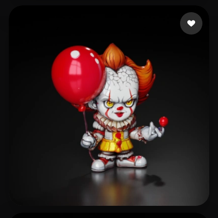
jml
71 likes