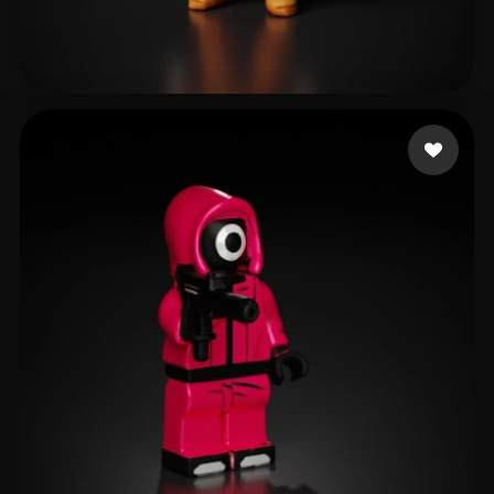
Vishwakarma Amit
221 likes