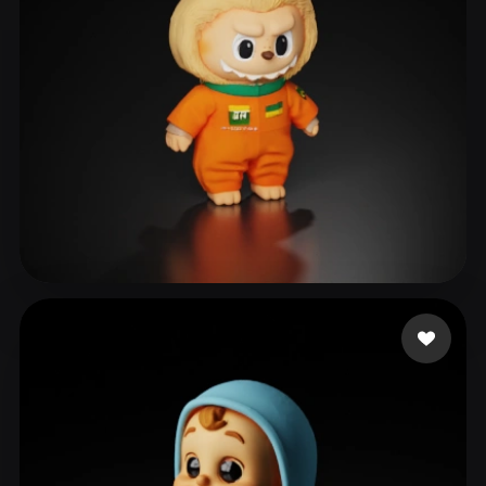
Televisão R&V
311 likes