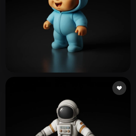
turista
155 likes