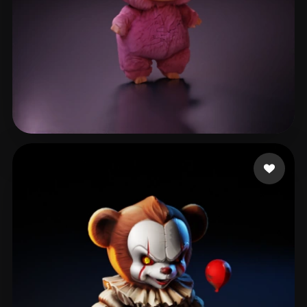
eEhyQx
333 likes