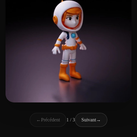
Stanford Byron
34 likes
←
Précédent
1 / 3
Suivant
→