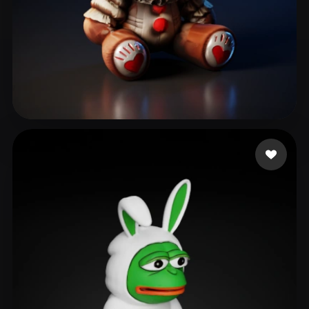
Jully3d
204 likes