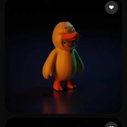
oakleaf rome
84 likes
L20240506_2@163.com
14 likes