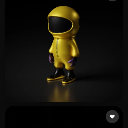
mewemih727
41 likes