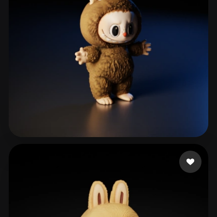
814 likes
محمد