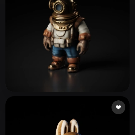
ComfyUI
21
Styles
Abstract
Anime
Cartoon
Cel-Shaded
Fantasy
Flat
Gothic
Hand-Painted
Industrial
Isometric
Low Poly
Medieval
Minimalist
Modern
Organic
Photorealistic
Pixel Art
Realistic
Retro
Stylized
blueshani
32 likes
Voxel