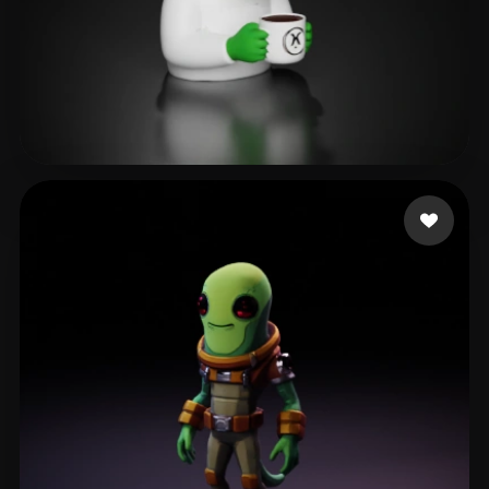
as rain as right
126 likes