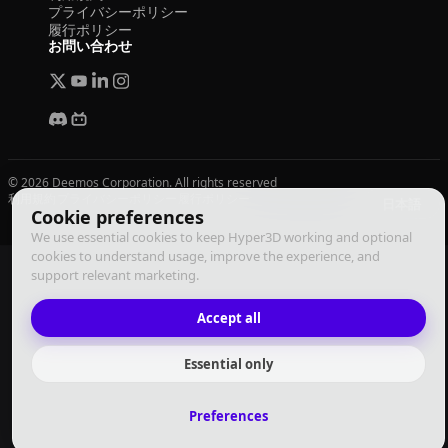
プライバシーポリシー
履行ポリシー
お問い合わせ
© 2026 Deemos Corporation. All rights reserved
利用規約
プライバシーポリシー
履行ポリシー
日本語
Cookie preferences
We use essential cookies to keep Hyper3D working and optional
cookies to understand usage, improve the experience, and
support relevant marketing.
Accept all
Essential only
Preferences