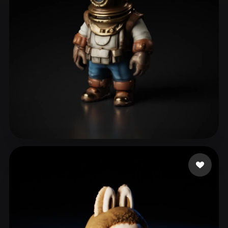
ComfyUI
21
スタイル
Abstract
Anime
Cartoon
Cel-Shaded
Fantasy
Flat
Gothic
Hand-Painted
Industrial
Isometric
Low Poly
Medieval
Minimalist
Modern
Organic
Photorealistic
32 いいね
blueshani
Pixel Art
Realistic
Retro
Stylized
Voxel