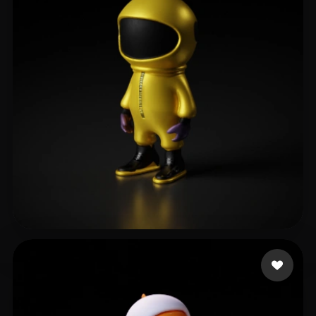
41 いいね
mewemih727