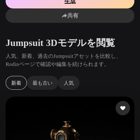
生成
ユースケース
AI画像リミックス
AI HDRIジェネレーター
3Dメッ
3D Printing
Animation
共有
AI画像エンハンサー
3Dモデル検索エンジン
Game
Automotive
Development
Design
AIテクスチャジェネレーター
SVGから3Dへの変換ツール
Jumpsuit 3Dモデルを閲覧
NFT Creation
E-commerce
Character
人気、新着、過去のJumpsuitアセットを比較し、
VR/AR
Design
Rodinページで確認や編集を続けられます。
Metaverse
Jewelry Design
新着
最も古い
人気
Mechanical
Engineering
プラグイン
Blender
Unity
Unreal
Godot
Maya
3DS Max