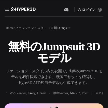
ログイン
製品
Home
ファッション・スタイル
衣類
Jumpsuit
機能
Rodin
ChatAvatar
API
無料のJumpsuit 3D
画像から 3D
テキストから 3D
料金
写真をアップロードするだ
テキストプロンプトから3D
けで、3Dオブジェクトが瞬
モデル
オブジェクトへ — 瞬時に。
時に完成。
リソース
AI 画像生成
AI 動画生成
シンプルなプロンプトか
テキストや画像から、AIで
ファッション・スタイル内の衣類で、無料のJumpsuit 3Dモ
ら、高品質なビジュアルを
動画を作成。
生成。
デルを45件探索できます。既製アセットを確認し、
コミュニティ
Hyper3D AIで独自モデルも生成できます。
API
私たちのクリエイティブAI
を、あなたのアプリやワー
BX
Blender, Unity, Unreal
Games, AR/VR, Print
対応
用途
スタイル
ストーリー
研究
ブログ
クフローに組み込みましょ
う。
OmniCraft