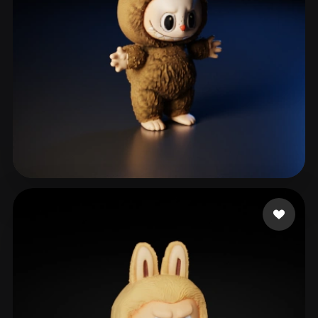
814 いいね
محمد