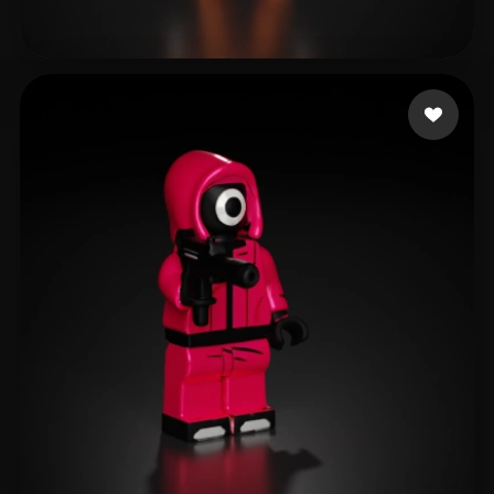
221 いいね
Vishwakarma Amit