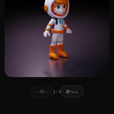
34 いいね
Stanford Byron
前へ
次へ
←
1 / 3
→