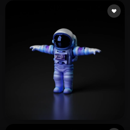
[s] DS5I24 潘裕仁 PAN Y
46 いいね
71 いいね
jml