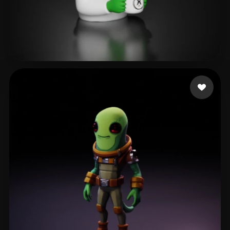
126 いいね
as rain as right