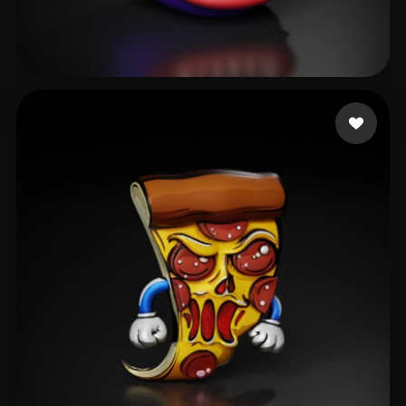
kaynewhite888
24 me gusta