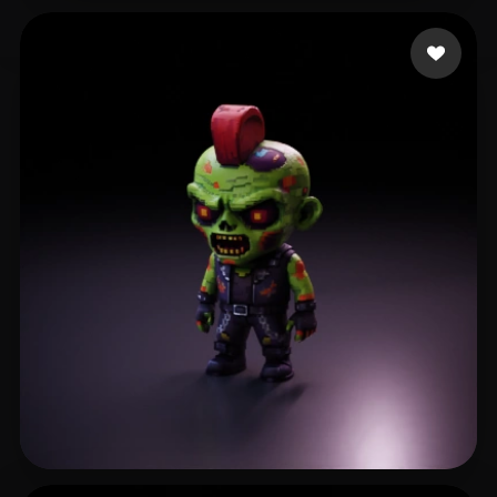
Moquillaza Edgardo
52 me gusta