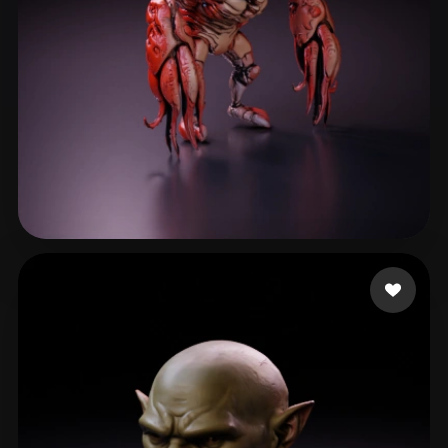
notTheDaveCave
31 me gusta