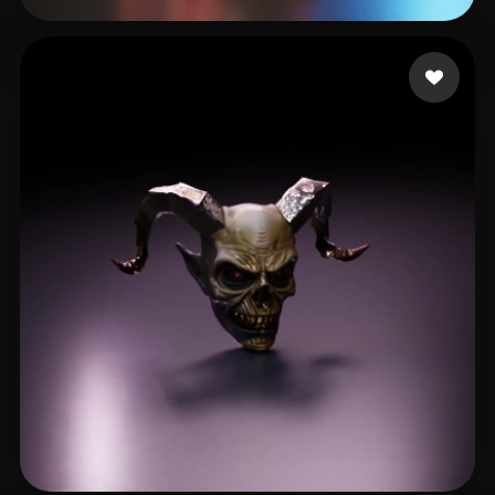
savio2
30 me gusta