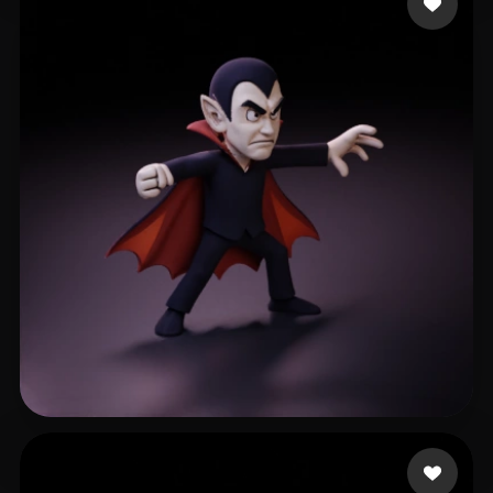
mardelll
44 me gusta