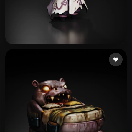
suppoert kazan
135 me gusta