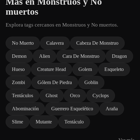
Más en Monstruos y No
muertos
Explora tags cercanos en Monstruos y No muertos.
No Muerto
Calavera
Cabeza De Monstruo
Demon
Alien
Cara De Monstruo
Dragon
Hueso
Creature Head
Golem
Esqueleto
Zombi
Gólem De Piedra
Goblin
Tentáculos
Ghost
Orco
Cyclops
Abominación
Guerrero Esquelético
Araña
Slime
Mutante
Tentáculo