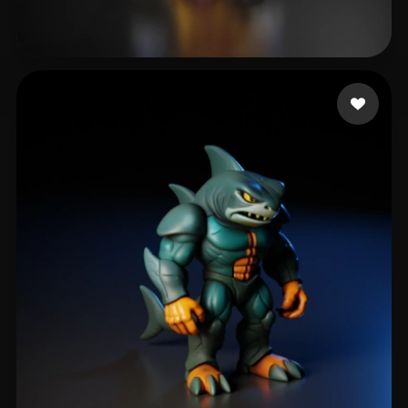
Lienerker'S Olve'r
51 me gusta