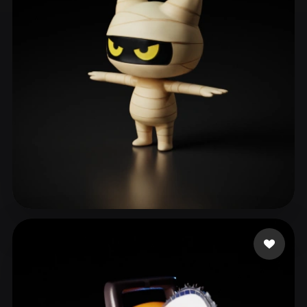
ComfyUI
21
Estilos
Abstract
Anime
Cartoon
Cel-Shaded
Fantasy
Flat
Gothic
Hand-Painted
Industrial
Isometric
Low Poly
Medieval
Minimalist
Modern
Organic
Photorealistic
Pixel Art
Realistic
Retro
Stylized
이 승엽
77 me gusta
Voxel