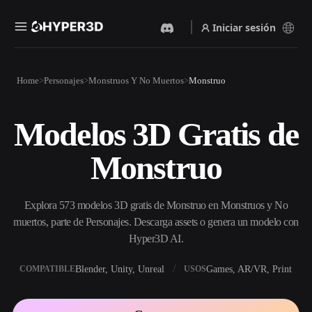
Iniciar sesión
Productos
Home
Personajes
Monstruos Y No Muertos
Monstruo
Funciones
Rodin
ChatAvatar
API
Modelos 3D Gratis de
Imagen A 3D
Texto A 3D
Precios
Sube una imagen y obtén un
Del prompt de texto al objeto
Monstruo
objeto 3D al instante.
3D — al instante.
Recursos
Generador De Imágenes Con
Generador De Video Con IA
IA
Explora 573 modelos 3D gratis de Monstruo en Monstruos y No
Crea vídeos a partir de texto o
Genera imágenes de alta
imágenes con IA.
calidad a partir de un simple
muertos, parte de Personajes. Descarga assets o genera un modelo con
Comunidad
prompt.
Hyper3D AI.
API
Blender, Unity, Unreal
Games, AR/VR, Print
COMPATIBLE
USOS
Integra nuestra IA creativa en
Historia
Investigación
Blog
tu app o flujo de trabajo.
OmniCraft