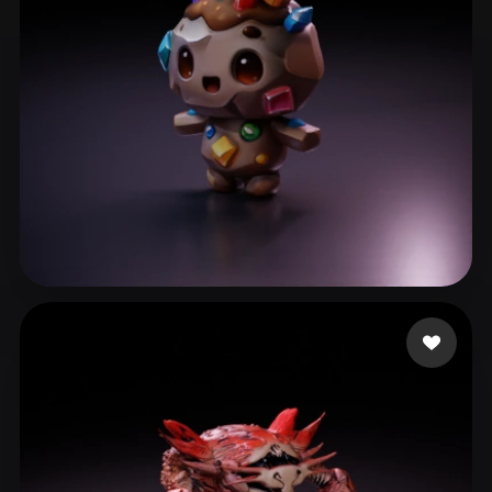
ll310650
57 me gusta