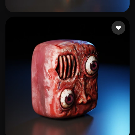
pap john
192 me gusta