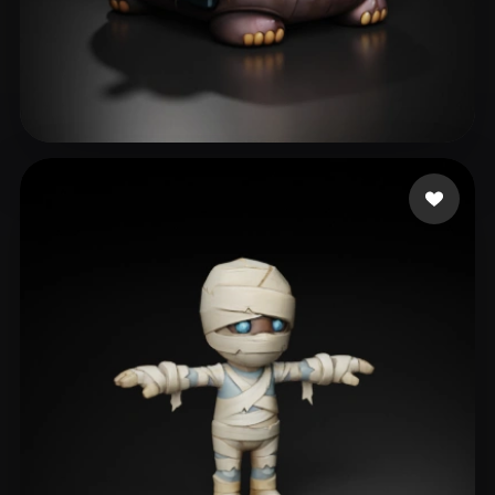
Icha Icha
30 me gusta