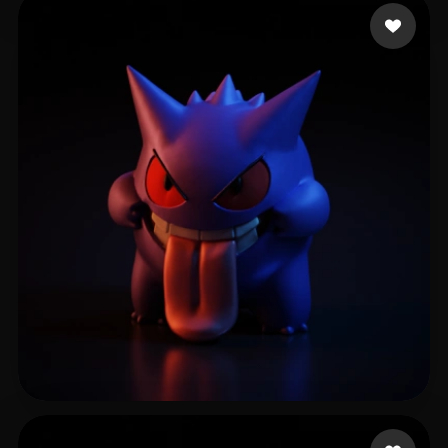
Zacari Huriath
38 me gusta
Hinostroza Cesar
142 me gusta