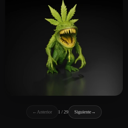
Dalton Nate
120 me gusta
←
Anterior
1 / 29
Siguiente
→