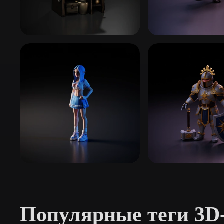
Organic
Photorealistic
Pixel
Волшебники и маги
Мифические сущ
88 моделей
525 моделей
Эльфы и гномы
Фэнтезийные ми
35 моделей
185 моделей
Популярные теги 3D