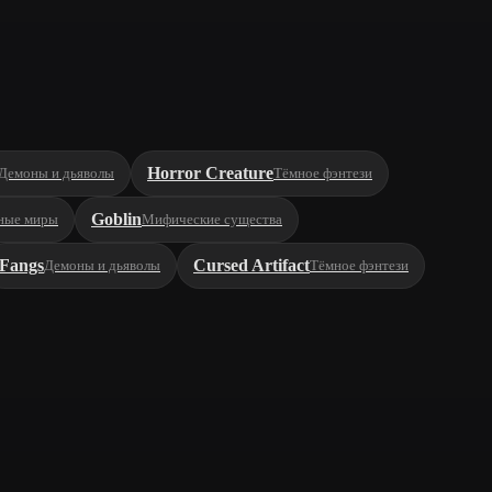
Horror Creature
Демоны и дьяволы
Тёмное фэнтези
Goblin
ные миры
Мифические существа
Fangs
Cursed Artifact
Демоны и дьяволы
Тёмное фэнтези