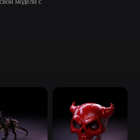
 свои модели с
Automotive
Design
Character
Design
21
Flat
Gothic
Minimalist
Modern