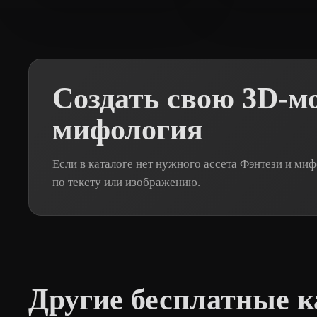
singh Harvinder
295 лайков
Dziubov Esty
2
Создать свою 3D-м
мифология
Если в каталоге нет нужного ассета Фэнтези и ми
по тексту или изображению.
Другие бесплатные к