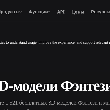
API
Цены
Продукты
Функции
Ресурс
es to understand usage, improve the experience, and support relevant 
Текст В 3D
От текстового запроса к 3D-объекту —
мгновенно.
API
Встройте наш креативный ИИ в своё
приложение или рабочий процесс.
D-модели Фэнтез
р AI-текстур
Поисковик 3D-моделей
е 1 521 бесплатных 3D-моделей Фэнтези и ми
ор AI HDRI
Конвертер SVG в 3D