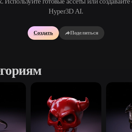
. Используйте готовые ассеты или создавайте
Game
Hyper3D AI.
n
Development
ce
VR/AR
Создать
Поделиться
Mechanical
Engineering
егориям
ot
Maya
3DS Max
ComfyUI
oon
Cel-Shaded
Fantasy
tric
Low Poly
Medieval