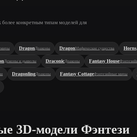
к более конкретным типам моделей для
Dragon
Dragon
Horns
 миры
Драконы
Мифические существа
on
Draconic
Fantasy House
Демоны и дьяволы
Драконы
Фэнтезий
Dragonling
Fantasy Cottage
зи
Драконы
Фэнтезийные миры
ые 3D-модели Фэнтези