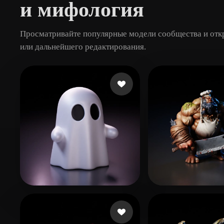
и мифология
Просматривайте популярные модели сообщества и откр
или дальнейшего редактирования.
jaeY
502 лайков
eEhyQx
428 ла