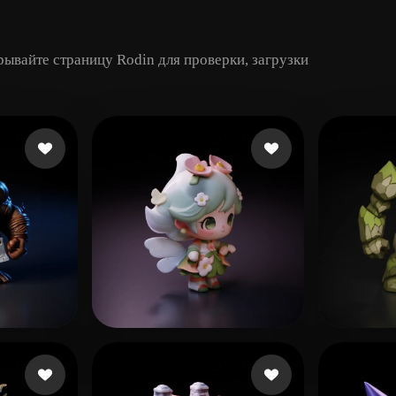
ывайте страницу Rodin для проверки, загрузки
йков
x
409 лайков
Rober