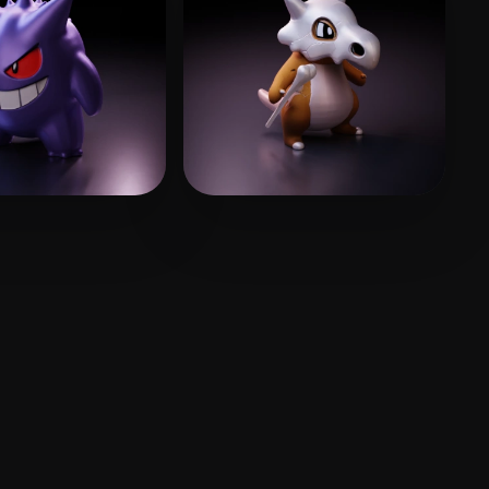
 Juan
307 лайков
Lee Chuk Yuen
302 лайков