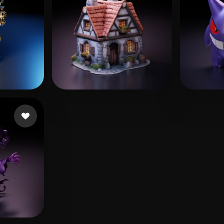
Gruber Bruno
315 лайков
Pablo