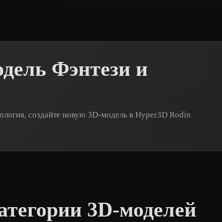
72 лайков
одель Фэнтези и
фология, создайте новую 3D-модель в Hyper3D Rodin
атегории 3D-моделей