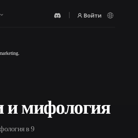
Войти
ы
marketing.
AI-Видеогенератор
Создавайте видео из текста или
изображений с помощью ИИ.
и и мифология
Редактор 3D-мешей
фология в 9