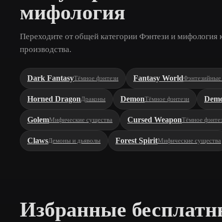
мифология
Переходите от общей категории Фэнтези и мифология 
производства.
Dark Fantasy
Fantasy World
Тёмное фэнтези
Фэнтезийные
Horned Dragon
Demon
Dem
Драконы
Тёмное фэнтези
Golem
Cursed Weapon
Мифические существа
Тёмное фэнте
Claws
Forest Spirit
Демоны и дьяволы
Мифические существа
Избранные бесплатн