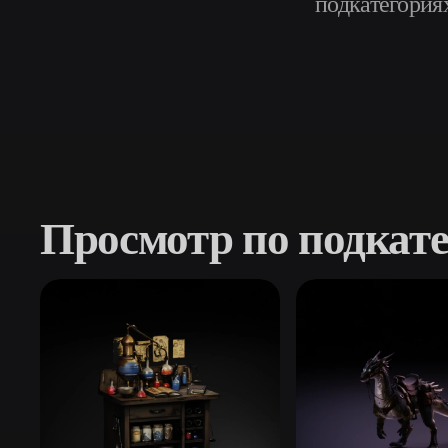
подкатегориях
Сценарии Использования
3D Printing
Animatio
NFT Creation
E-commer
Jewelry
Metaverse
Design
Плагины
Просмотр по подкат
Blender
Unity
Unreal
God
Стили
Abstract
Anime
Cart
Hand-Painted
Industrial
Isome