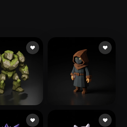
ts Taylor
397 лайков
Kale Ensar
363 лайков