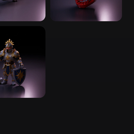
Stylized
Voxel
Тёмное фэнтези
ей
383 моделей
и божественное
й