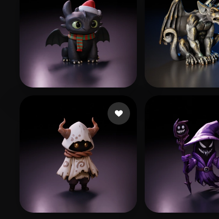
Demetrio Luan
355 лайков
cxz
350 лайков