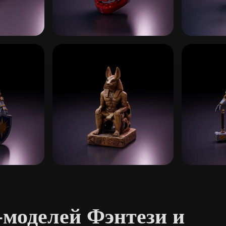
 Art
Realistic
Retro
ества
Демоны и дьяволы
Драконы
112 моделей
155 модел
ры
Боги и божества
Ангелы 
22 моделей
16 моделе
-моделей Фэнтези и