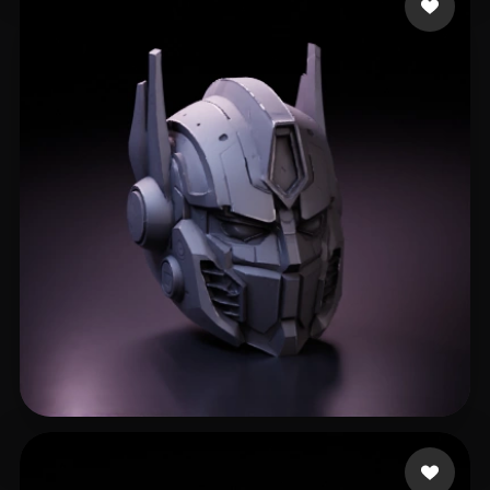
Gary S
271 лайков