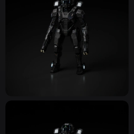
ComfyUI
21
Стили
Abstract
Anime
Cartoon
Cel-Shaded
Fantasy
Flat
Gothic
Hand-Painted
Industrial
Isometric
Low Poly
Medieval
Minimalist
Modern
Organic
Photorealistic
Pixel Art
Realistic
Retro
Stylized
Реквизит научной фантастики
Voxel
442 моделей