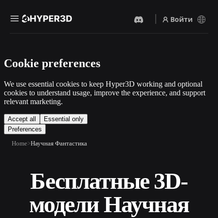
Войти
Продукты
Cookie preferences
Функции
Rodin
ChatAvatar
API
We use essential cookies to keep Hyper3D working and optional
Изображение В 3D
Текст В 3D
cookies to understand usage, improve the experience, and support
Цены
Загрузите изображение и
relevant marketing.
От текстового запроса к 3D-
получите 3D-объект
объекту — мгновенно.
мгновенно.
Ресурсы
Accept all
Essential only
AI-Видеогенератор
AI-Генератор Изображений
Preferences
Создавайте видео из текста
Генерируйте
Home
Научная Фантастика
или изображений с
высококачественные визуал
помощью ИИ.
по простому запросу.
Сообщество
API
Бесплатные 3D-
Встройте наш креативный
ИИ в своё приложение или
История
Исследования
Блог
рабочий процесс.
модели Научная
OmniCraft