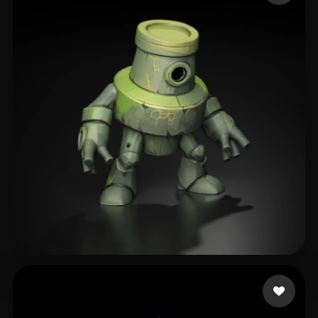
Shariaty Sadra
257 лайков