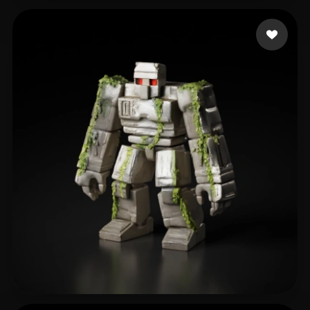
Ruxith
293 лайков