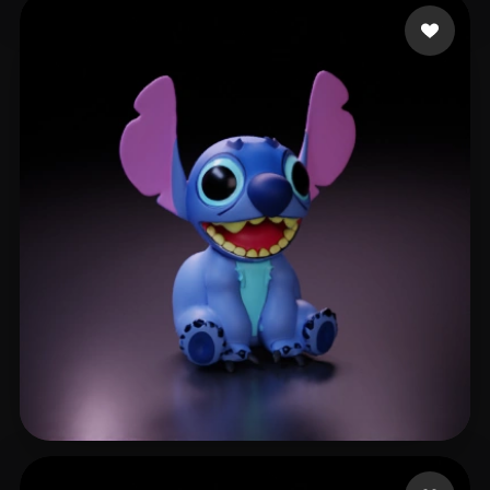
Ghost Adhesive
291 лайков
Perez Saul
287 лайков