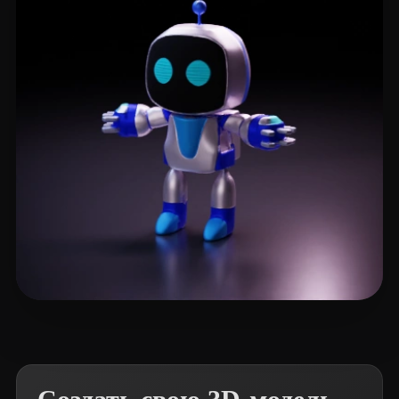
eEhyQx
254 лайков