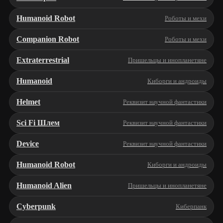
Humanoid Robot
Роботы и мехи
Companion Robot
Роботы и мехи
Extraterrestrial
Пришельцы и инопланетяне
Humanoid
Киборги и андроиды
Helmet
Реквизит научной фантастики
Sci Fi Шлем
Реквизит научной фантастики
Device
Реквизит научной фантастики
Humanoid Robot
Киборги и андроиды
Humanoid Alien
Пришельцы и инопланетяне
Cyberpunk
Киберпанк