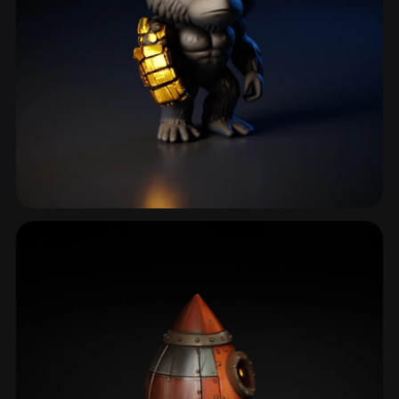
Киборги и андроиды
188 моделей