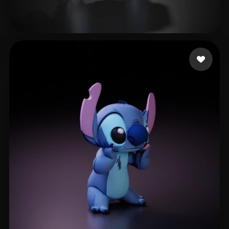
eEhyQx
313 лайков