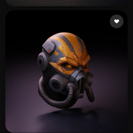
猪哥握龙
299 лайков