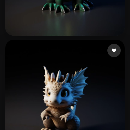
shartu
87 лайков