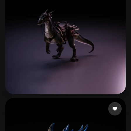
ComfyUI
21
Стили
Abstract
Anime
Cartoon
Cel-Shaded
Fantasy
Flat
Gothic
Hand-Painted
Industrial
Isometric
Low Poly
Medieval
Minimalist
Modern
Organic
Photorealistic
Pixel Art
Realistic
Retro
Stylized
Syu Edgar
3 лайков
Voxel