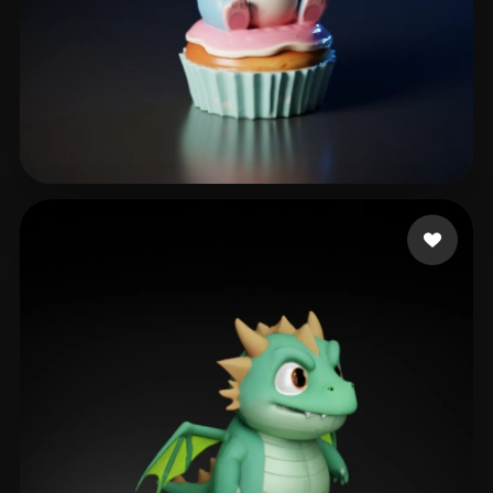
926298170
265 лайков