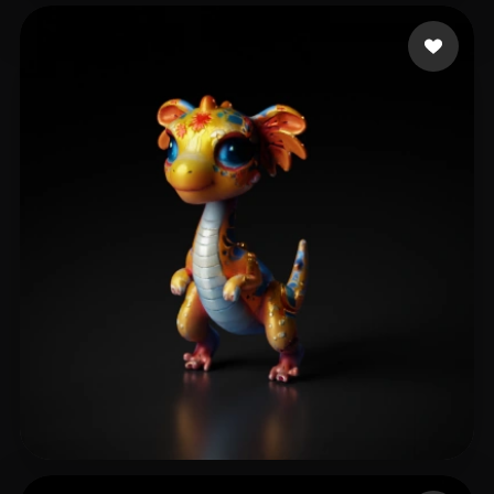
GOD GEEK
57 лайков