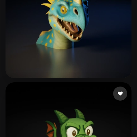
Alík
73 лайков