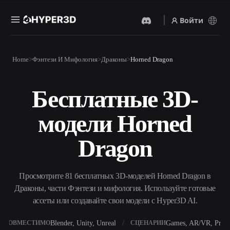
Войти
Продукты
Home
Фэнтези И Мифология
Драконы
Horned Dragon
Функции
Rodin
ChatAvatar
API
Бесплатные 3D-
Изображение В 3D
Текст В 3D
Цены
Загрузите изображение и
От текстового запроса к 3D-
получите 3D-объект
модели Horned
объекту — мгновенно.
мгновенно.
Ресурсы
AI-Видеогенератор
AI-Генератор Изображений
Dragon
Создавайте видео из текста
Генерируйте
или изображений с
высококачественные визуал
помощью ИИ.
по простому запросу.
Сообщество
Просмотрите 81 бесплатных 3D-моделей Horned Dragon в
API
Драконы, части Фэнтези и мифология. Используйте готовые
Встройте наш креативный
ИИ в своё приложение или
ассеты или создавайте свои модели с Hyper3D AI.
История
Исследования
Блог
рабочий процесс.
OmniCraft
Blender, Unity, Unreal
Games, AR/VR, Print
СОВМЕСТИМО
СЦЕНАРИИ