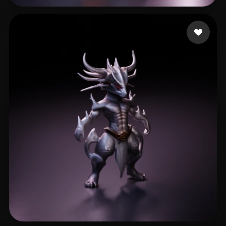
CosmicCheek
65 лайков