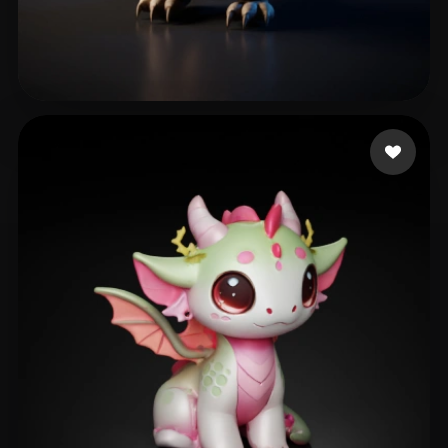
shitianxing666
231 лайков