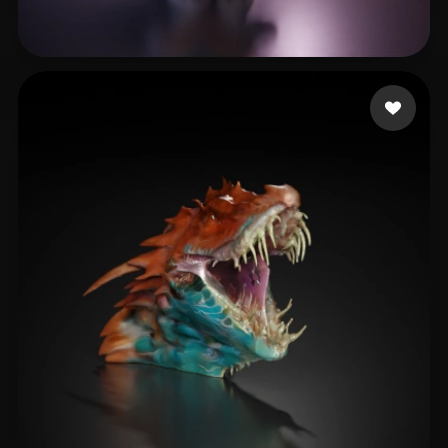
lingyi
69 лайков