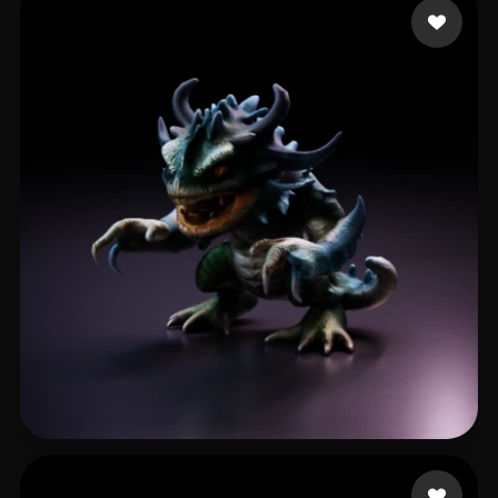
박 경민
22 лайков
Quin
42 лайков