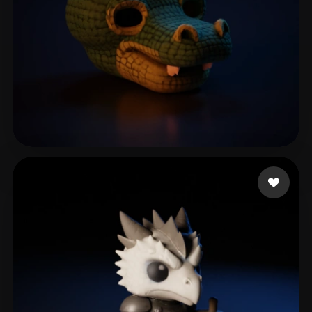
bhagat kaushal
19 лайков