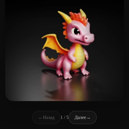
Duong The Sang
46 лайков
←
Назад
1 / 5
Далее
→