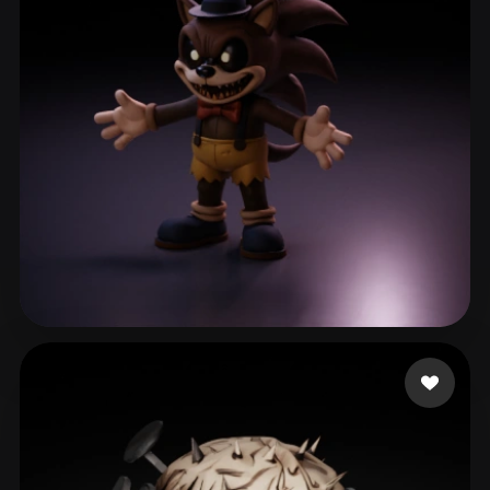
48 3dmodle
49 лайков