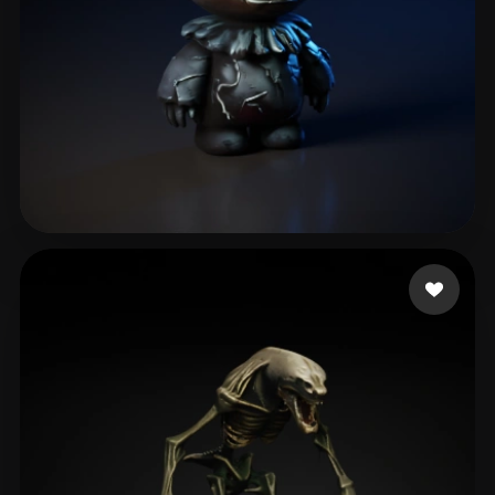
yohara
51 лайков