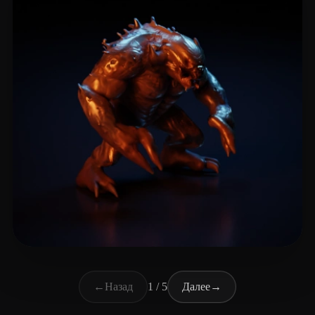
Zhonghua Bu
16 лайков
←
Назад
1 / 5
Далее
→