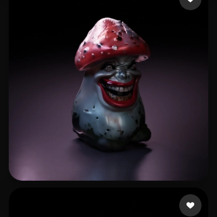
castro syphor
19 лайков