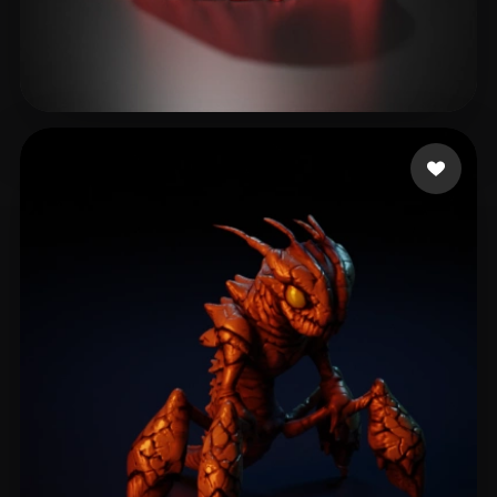
gOroº
47 лайков