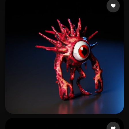
puja ary
36 лайков
Garcia Dani
42 лайков