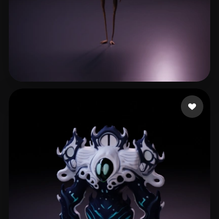
VM DrIguana
89 лайков