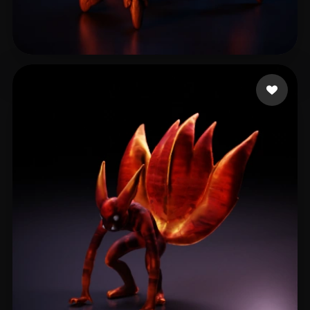
pankratov vladimir
102 лайков