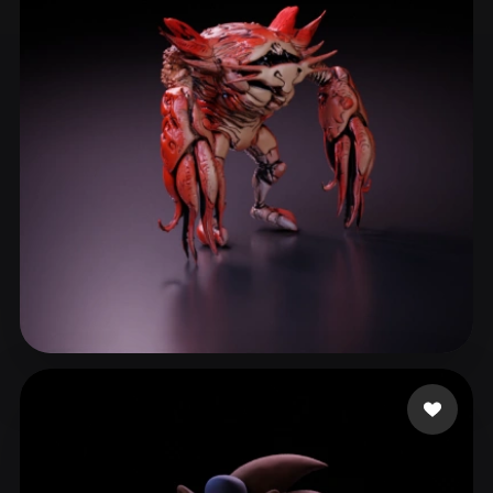
ComfyUI
21
Стили
Abstract
Anime
Cartoon
Cel-Shaded
Fantasy
Flat
Gothic
Hand-Painted
Industrial
Isometric
Low Poly
Medieval
Minimalist
Modern
Organic
Photorealistic
Pixel Art
Realistic
Retro
Stylized
notTheDaveCave
31 лайков
Voxel