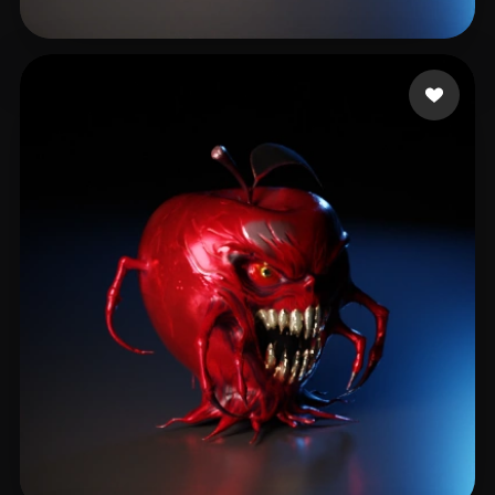
jianmo87
13 лайков