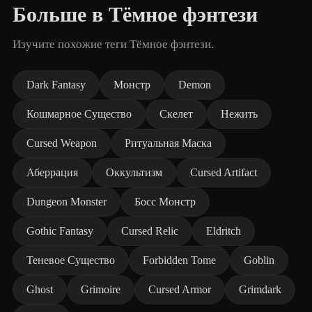
Больше в Тёмное фэнтези
Изучите похожие теги Тёмное фэнтези.
Dark Fantasy
Монстр
Demon
Кошмарное Существо
Скелет
Нежить
Cursed Weapon
Ритуальная Маска
Аберрация
Оккультизм
Cursed Artifact
Dungeon Monster
Босс Монстр
Gothic Fantasy
Cursed Relic
Eldritch
Теневое Существо
Forbidden Tome
Goblin
Ghost
Grimoire
Cursed Armor
Grimdark