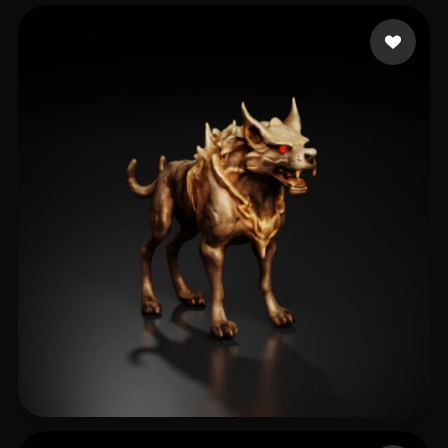
Norgaard Jahred
43 лайков