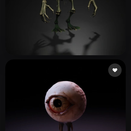
Bissonnette Adam
163 лайков