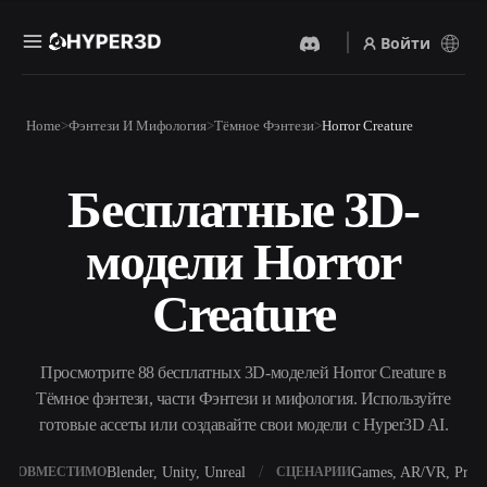
Войти
Продукты
Home
Фэнтези И Мифология
Тёмное Фэнтези
Horror Creature
Функции
Rodin
ChatAvatar
API
Бесплатные 3D-
Изображение В 3D
Текст В 3D
Цены
Загрузите изображение и
От текстового запроса к 3D-
получите 3D-объект
модели Horror
объекту — мгновенно.
мгновенно.
Ресурсы
AI-Видеогенератор
AI-Генератор Изображений
Creature
Создавайте видео из текста
Генерируйте
или изображений с
высококачественные визуал
помощью ИИ.
по простому запросу.
Сообщество
Просмотрите 88 бесплатных 3D-моделей Horror Creature в
API
Тёмное фэнтези, части Фэнтези и мифология. Используйте
Встройте наш креативный
ИИ в своё приложение или
готовые ассеты или создавайте свои модели с Hyper3D AI.
История
Исследования
Блог
рабочий процесс.
OmniCraft
Blender, Unity, Unreal
Games, AR/VR, Print
СОВМЕСТИМО
СЦЕНАРИИ