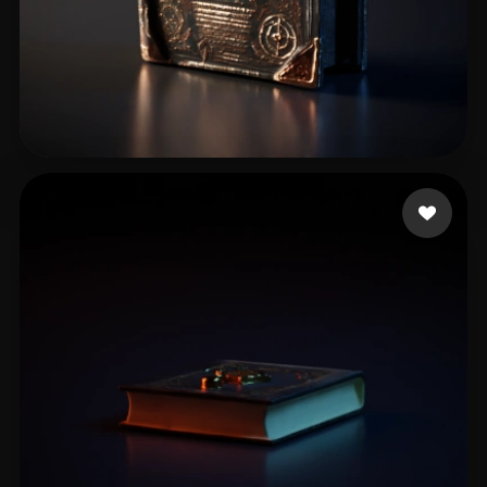
spcarso
18 лайков