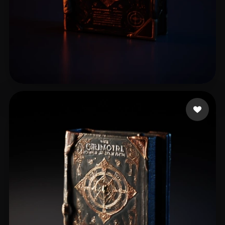
spcarso
13 лайков