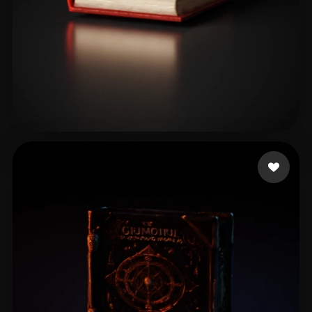
Bryant Mark
8 лайков