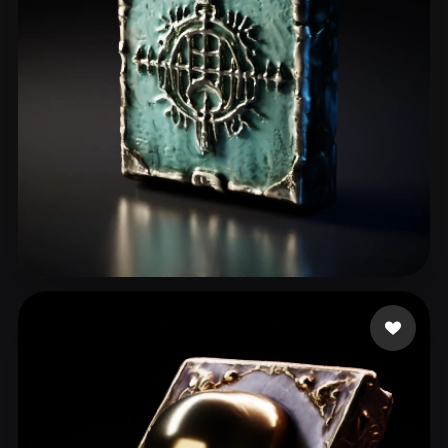
fxmedia Aitools
58 лайков