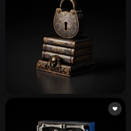
ComfyUI
21
Стили
Abstract
Anime
Cartoon
Cel-Shaded
Fantasy
Flat
Gothic
Hand-Painted
Industrial
Isometric
Low Poly
Medieval
Minimalist
Modern
Organic
Photorealistic
Pixel Art
Realistic
Retro
Stylized
perrydies
29 лайков
Voxel