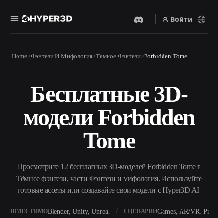
Войти
Продукты
Home
Фэнтези И Мифология
Тёмное Фэнтези
Forbidden Tome
Функции
Rodin
ChatAvatar
API
Бесплатные 3D-
Изображение В 3D
Текст В 3D
Цены
Загрузите изображение и
От текстового запроса к 3D-
получите 3D-объект
модели Forbidden
объекту — мгновенно.
мгновенно.
Ресурсы
AI-Видеогенератор
AI-Генератор Изображений
Tome
Создавайте видео из текста
Генерируйте
или изображений с
высококачественные визуал
помощью ИИ.
по простому запросу.
Сообщество
Просмотрите 12 бесплатных 3D-моделей Forbidden Tome в
API
Тёмное фэнтези, части Фэнтези и мифология. Используйте
Встройте наш креативный
ИИ в своё приложение или
готовые ассеты или создавайте свои модели с Hyper3D AI.
История
Исследования
Блог
рабочий процесс.
OmniCraft
Blender, Unity, Unreal
Games, AR/VR, Print
СОВМЕСТИМО
СЦЕНАРИИ