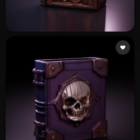
Zikril Winal
13 лайков