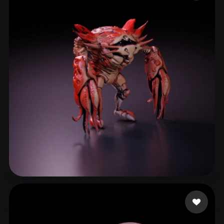
ComfyUI
21
Stiller
Abstract
Anime
Cartoon
Cel-Shaded
Fantasy
Flat
Gothic
Hand-Painted
Industrial
Isometric
Low Poly
Medieval
Minimalist
Modern
Organic
Photorealistic
Pixel Art
Realistic
Retro
Stylized
Voxel
notTheDaveCave
31 beğeni