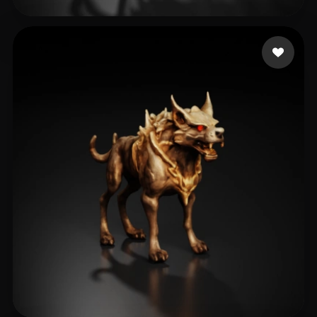
Norgaard Jahred
43 beğeni