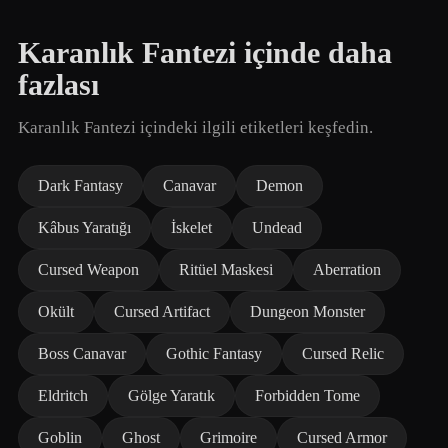
Karanlık Fantezi içinde daha
fazlası
Karanlık Fantezi içindeki ilgili etiketleri keşfedin.
Dark Fantasy
Canavar
Demon
Kâbus Yaratığı
İskelet
Undead
Cursed Weapon
Ritüel Maskesi
Aberration
Okült
Cursed Artifact
Dungeon Monster
Boss Canavar
Gothic Fantasy
Cursed Relic
Eldritch
Gölge Yaratık
Forbidden Tome
Goblin
Ghost
Grimoire
Cursed Armor