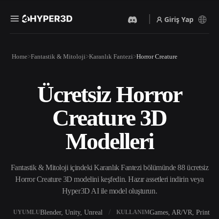
Giriş Yap
Ürünler
Home
Fantastik & Mitoloji
Karanlık Fantezi
Horror Creature
Özellikler
Rodin
ChatAvatar
API
Ücretsiz Horror
Görselden 3D’ye
Metinden 3D’ye
Fiyatlandırma
Bir resim yükleyin, anında
Metin isteminden 3D nesneye
Creature 3D
3D nesne elde edin.
— anında.
Kaynaklar
Yapay Zeka Video
Yapay Zeka Görüntü
Modelleri
Oluşturucu
Oluşturucu
Yapay zekayla metinden ya
Basit bir istemle
da görsellerden video
yüksek‑kaliteli görseller
Topluluk
oluşturun.
üretin.
Fantastik & Mitoloji içindeki Karanlık Fantezi bölümünde 88 ücretsiz
API
Horror Creature 3D modelini keşfedin. Hazır assetleri indirin veya
Yaratıcı yapay zekamızı
Hyper3D AI ile model oluşturun.
Hikaye
Araştırma
Blog
uygulamanıza ya da iş
akışınıza entegre edin.
Blender, Unity, Unreal
Games, AR/VR, Print
UYUMLU
KULLANIM
OmniCraft