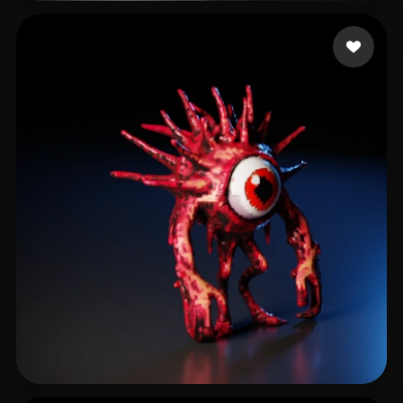
puja ary
36 beğeni