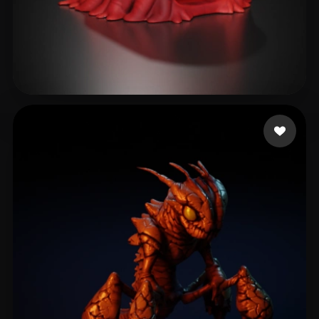
gOroº
47 beğeni