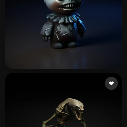
yohara
51 beğeni