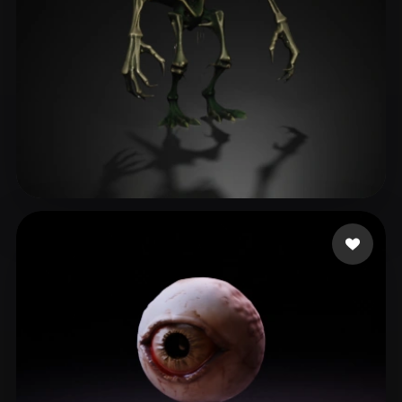
Bissonnette Adam
163 beğeni