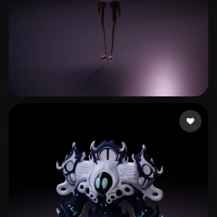
VM DrIguana
89 beğeni