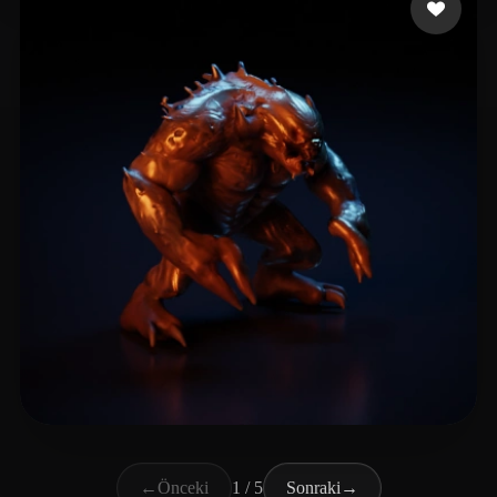
Zhonghua Bu
16 beğeni
←
Önceki
1 / 5
Sonraki
→