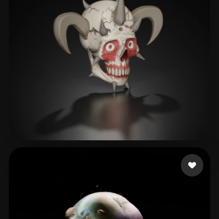
Marcelino Ícaro
42 beğeni