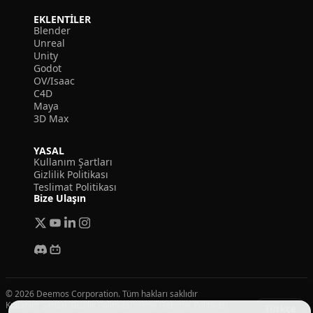
EKLENTILER
Blender
Unreal
Unity
Godot
OV/Isaac
C4D
Maya
3D Max
YASAL
Kullanım Şartları
Gizlilik Politikası
Teslimat Politikası
Bize Ulaşın
© 2026 Deemos Corporation. Tüm hakları saklıdır
Kullanım Şartları
Gizlilik Politikası
Yerine Getirme Politikası
Türkçe