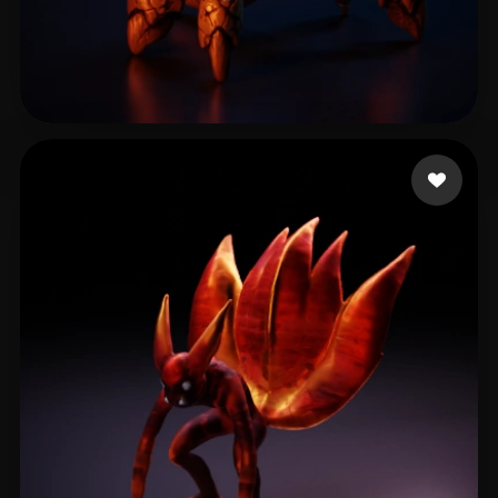
pankratov vladimir
102 beğeni