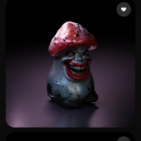
Garcia Dani
42 beğeni
castro syphor
19 beğeni