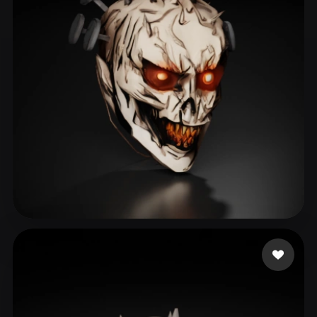
ultrasproject06
47 beğeni