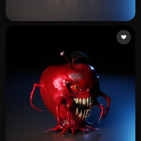
jianmo87
13 beğeni