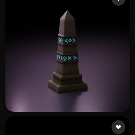
131 点赞
Khimmer Frau