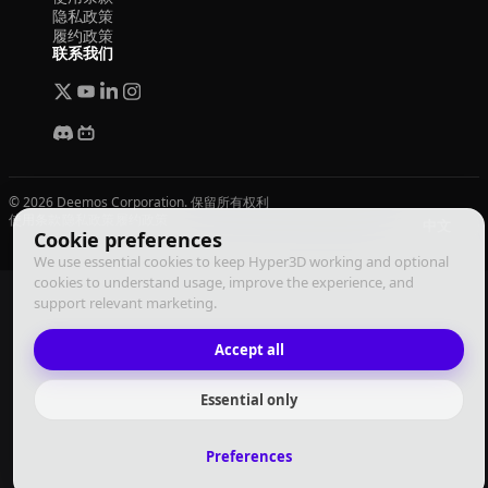
隐私政策
履约政策
联系我们
© 2026 Deemos Corporation. 保留所有权利
使用条款
隐私政策
履约政策
中文
Cookie preferences
We use essential cookies to keep Hyper3D working and optional
cookies to understand usage, improve the experience, and
support relevant marketing.
Accept all
Essential only
Preferences