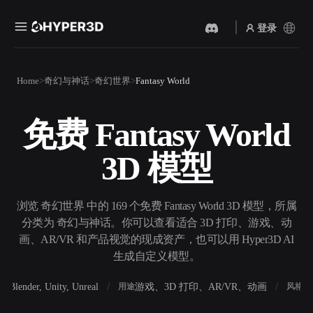
登录
产品
Home
奇幻与神话
奇幻世界
Fantasy World
功能
Rodin
ChatAvatar
API
免费 Fantasy World
图片转 3D
文本转 3D
定价
上传一张图片，即刻获得 3D
从文字提示到 3D 物体 ——
3D 模型
物体。
即刻完成。
资源
AI 视频生成器
AI 图片生成器
用 AI 从文字或图片创作视
用一句简单提示生成高质量
浏览 奇幻世界 中的 169 个免费 Fantasy World 3D 模型，所属
频。
视觉内容。
分类为 奇幻与神话。你可以查看适合 3D 打印、游戏、动
社区
画、AR/VR 和产品视觉的现成资产，也可以用 Hyper3D AI
API
生成自定义模型。
将我们的创意 AI 接入你的应
用或工作流。
故事
研究
博客
Blender, Unity, Unreal
游戏、3D 打印、AR/VR、动画
写
软件
用途
风格
OmniCraft