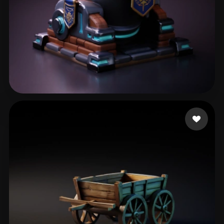
44 点赞
BugFix Main