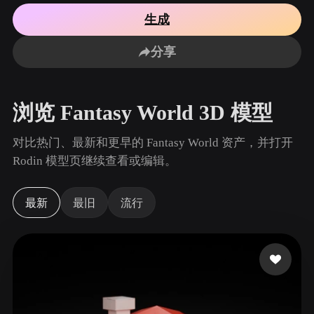
用例
AI 图像重混
AI HDRI 生成器
3D 网格 편집기
生成
3D Printing
Animation
AI 图像增强器
3D 模型搜索引擎
分享
Game
Automotive
AI 纹理生成器
SVG 转 3D 转换器
Development
Design
NFT Creation
E-commerce
浏览 Fantasy World 3D 模型
Character
VR/AR
Design
对比热门、最新和更早的 Fantasy World 资产，并打开
Metaverse
Jewelry Design
Rodin 模型页继续查看或编辑。
Mechanical
Engineering
最新
最旧
流行
插件
Blender
Unity
Unreal
Godot
Maya
3DS Max