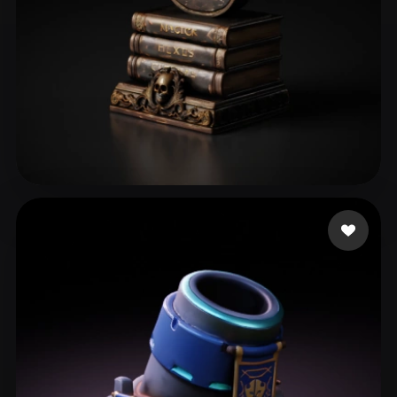
29 点赞
perrydies