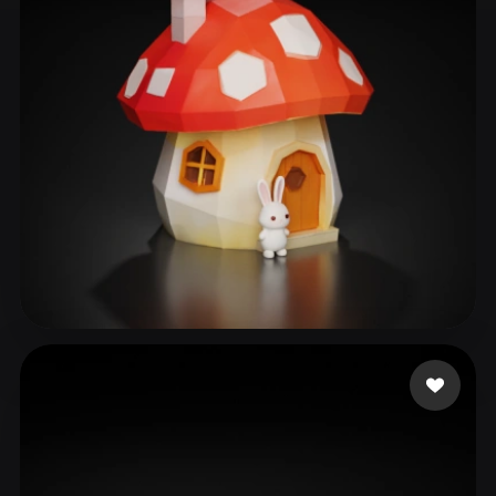
ComfyUI
21
风格
Abstract
Anime
Cartoon
Cel-Shaded
Fantasy
Flat
Gothic
Hand-Painted
Industrial
Isometric
Low Poly
Medieval
Minimalist
Modern
Organic
Photorealistic
Pixel Art
Realistic
Retro
Stylized
77 点赞
18266109539
Voxel