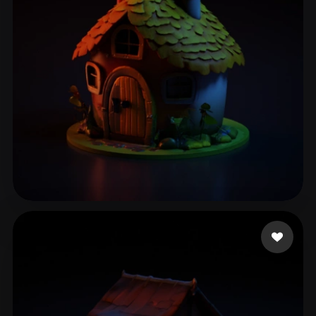
鮫島 敦志
231 点赞