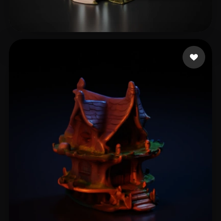
13 点赞
Janevski Danny