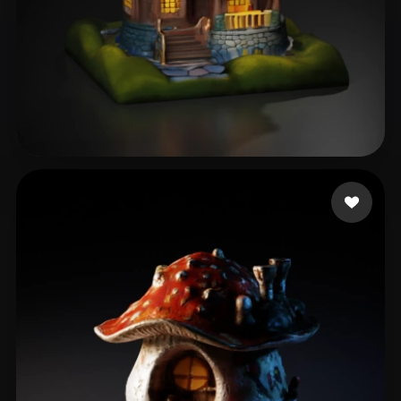
16 点赞
Фаррахов Ришат