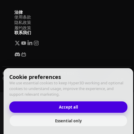
法律
使用条款
隐私政策
履约政策
联系我们
© 2026 Deemos Corporation. 保留所有权利
Cookie preferences
使用条款
隐私政策
履约政策
中文
We use essential cookies to keep Hyper3D working and optional
cookies to understand usage, improve the experience, and
support relevant marketing.
Accept all
Essential only