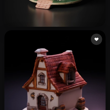
10 点赞
zhu zhulei