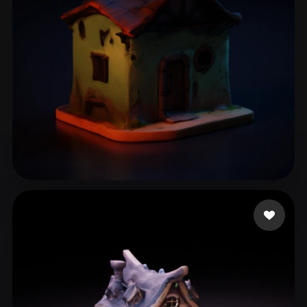
17 点赞
User Shared