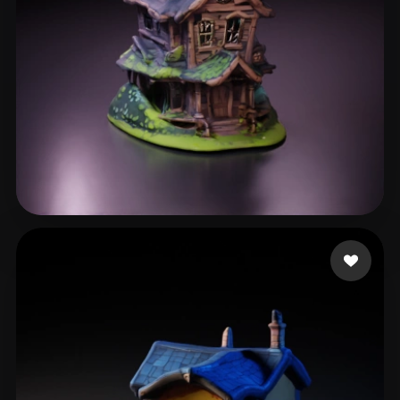
47 点赞
jbarnesiptv1