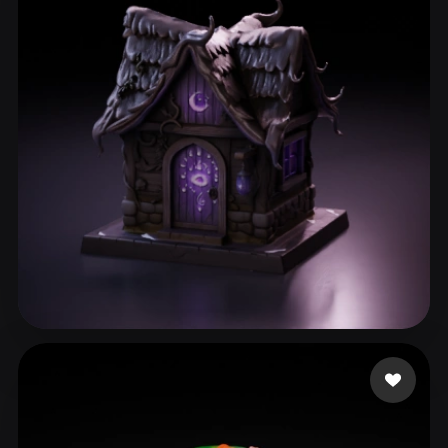
ComfyUI
21
风格
Abstract
Anime
Cartoon
Cel-Shaded
Fantasy
Flat
Gothic
Hand-Painted
Industrial
Isometric
Low Poly
Medieval
Minimalist
Modern
Organic
Photorealistic
Pixel Art
Realistic
Retro
Stylized
149 点赞
Alcoser Michael
Voxel