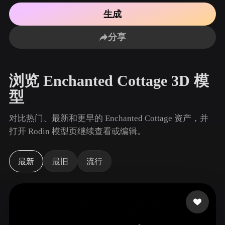
用例
AI 图像重混
AI HDRI 生成器
3D 网格 편집기
生成
3D Printing
Animation
AI 图像增强器
3D 模型搜索引擎
分享
Game
Automotive
AI 纹理生成器
SVG 转 3D 转换器
Development
Design
NFT Creation
E-commerce
浏览 Enchanted Cottage 3D 模
Character
VR/AR
型
Design
Metaverse
Jewelry Design
对比热门、最新和更早的 Enchanted Cottage 资产，并
打开 Rodin 模型页继续查看或编辑。
Mechanical
Engineering
最新
最旧
流行
插件
Blender
Unity
Unreal
Godot
Maya
3DS Max