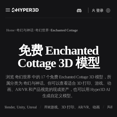
登录
产品
Home
奇幻与神话
奇幻世界
Enchanted Cottage
功能
Rodin
ChatAvatar
API
免费 Enchanted
图片转 3D
文本转 3D
定价
上传一张图片，即刻获得 3D
从文字提示到 3D 物体 ——
Cottage 3D 模型
物体。
即刻完成。
资源
AI 视频生成器
AI 图片生成器
用 AI 从文字或图片创作视
用一句简单提示生成高质量
浏览 奇幻世界 中的 17 个免费 Enchanted Cottage 3D 模型，所
频。
视觉内容。
属分类为 奇幻与神话。你可以查看适合 3D 打印、游戏、动
社区
画、AR/VR 和产品视觉的现成资产，也可以用 Hyper3D AI
API
生成自定义模型。
将我们的创意 AI 接入你的应
用或工作流。
故事
研究
博客
Blender, Unity, Unreal
游戏、3D 打印、AR/VR、动画
写
软件
用途
风格
OmniCraft