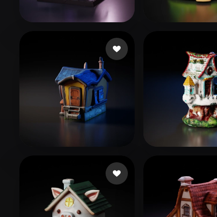
Organic
Photorealistic
Pixel
Alcoser Michael
149 me gusta
Sudha
250 me g
User Shared
19 me gusta
A Mau
4 me gus