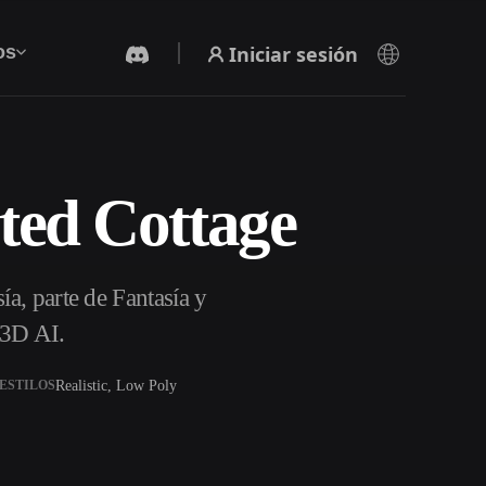
Iniciar sesión
os
ted Cottage
Generador De Video Con IA
Crea vídeos a partir de texto o imágenes con
IA.
a, parte de Fantasía y
r3D AI.
Realistic, Low Poly
ESTILOS
Editor de mallas 3D