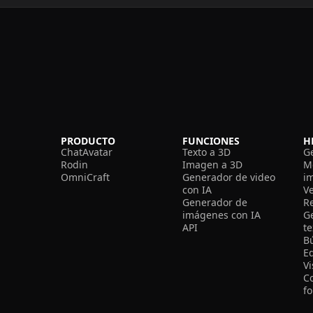
PRODUCTO
FUNCIONES
H
ChatAvatar
Texto a 3D
G
Rodin
Imagen a 3D
M
OmniCraft
Generador de video
i
con IA
V
Generador de
R
imágenes con IA
G
API
t
B
Ed
V
C
f