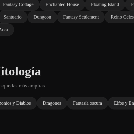
Fantasy Cottage
Enchanted House
Floating Island
F
Santuario
Dungeon
Fantasy Settlement
Reino Celest
Arco
itología
úsquedas más amplias.
onios y Diablos
Dragones
Fantasía oscura
Elfos y E