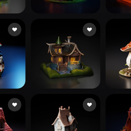
 Art
Realistic
Retro
鮫島 敦志
usta
231 me gusta
User 
ta
Фаррахов Ришат
16 me gusta
Ritch