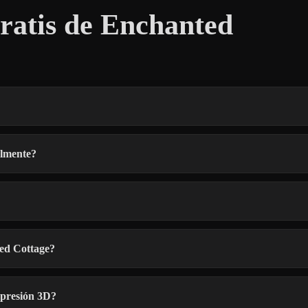
atis de Enchanted
almente?
ed Cottage?
mpresión 3D?