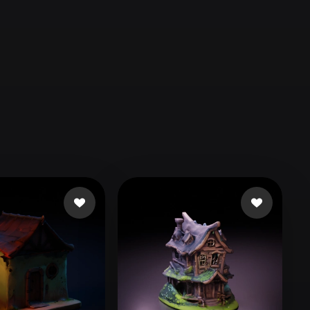
Automotive
Design
Character
Design
21
Flat
Gothic
Minimalist
Modern