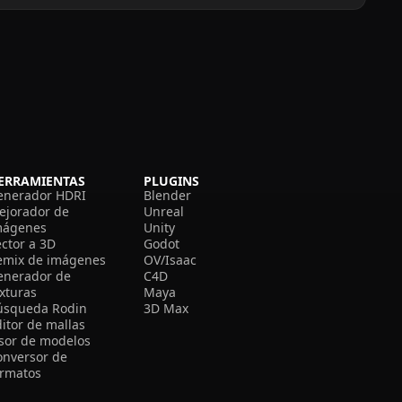
ERRAMIENTAS
PLUGINS
enerador HDRI
Blender
ejorador de
Unreal
mágenes
Unity
ector a 3D
Godot
emix de imágenes
OV/Isaac
enerador de
C4D
exturas
Maya
úsqueda Rodin
3D Max
itor de mallas
isor de modelos
onversor de
ormatos