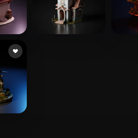
王大
ta
Janevski Danny
13 me gusta
 gusta