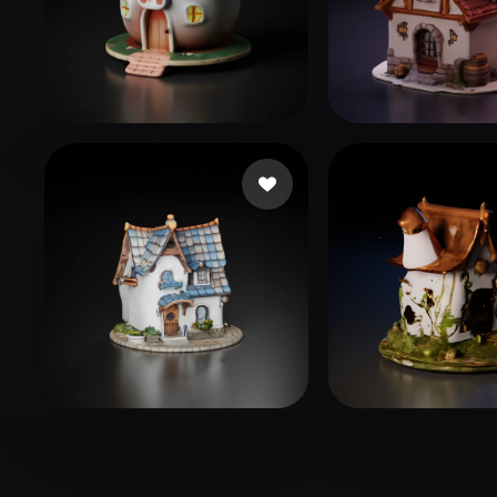
zhu zhulei
10 me gusta
lao zp
33 me gus
iwae@foxmail.com
16 me gusta
Heisenberg
3 me