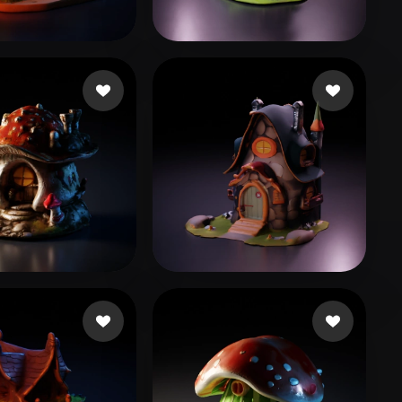
Stylized
Voxel
Shared
17 me gusta
jbarnesiptv1
47 me gusta
ie Kiaran
13 me gusta
artgug
12 me gusta