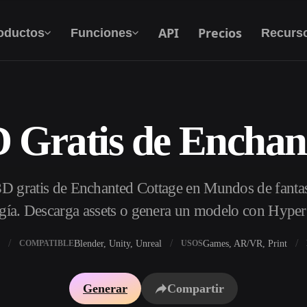
API
Precios
oductos
Funciones
Recurs
 Gratis de Enchan
Texto A 3D
Del prompt de texto al objeto 3D — al
instante.
 gratis de Enchanted Cottage en Mundos de fantasí
API
Integra nuestra IA creativa en tu app o flujo de
gía. Descarga assets o genera un modelo con Hype
trabajo.
Blender, Unity, Unreal
Games, AR/VR, Print
COMPATIBLE
USOS
 texturas IA
Buscador de modelos 3D
Generar
Compartir
DRI IA
Convertidor SVG a 3D