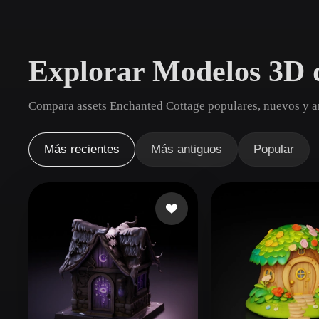
Casos De Uso
3D Printing
Animatio
Explorar Modelos 3D 
NFT Creation
E-commer
Jewelry
Metaverse
Compara assets Enchanted Cottage populares, nuevos y an
Design
Plug-Ins
Más recientes
Más antiguos
Popular
Blender
Unity
Unreal
God
Estilos
Abstract
Anime
Cart
Hand-Painted
Industrial
Isome