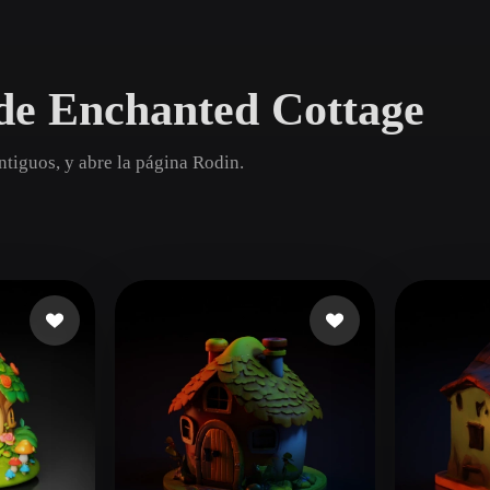
Game
n
Development
de Enchanted Cottage
ce
VR/AR
Mechanical
tiguos, y abre la página Rodin.
Engineering
ot
Maya
3DS Max
ComfyUI
oon
Cel-Shaded
Fantasy
tric
Low Poly
Medieval