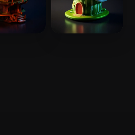
三两
12 me gusta
mahdi1
16 me gusta