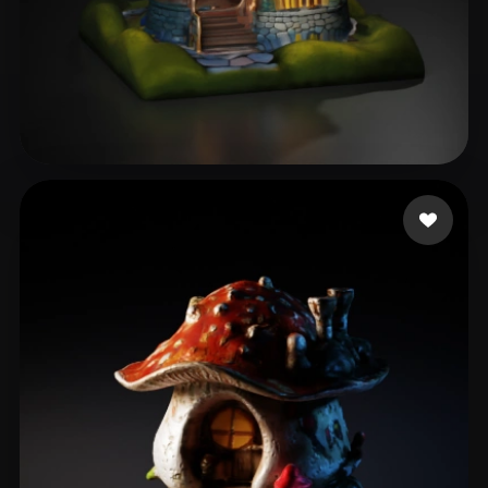
16 いいね
Фаррахов Ришат