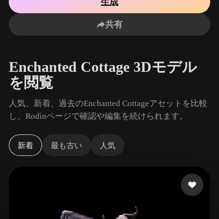
生成
ユースケース
AI画像リミックス
AI HDRIジェネレーター
3Dメッ
3D Printing
Animation
共有
AI画像エンハンサー
3Dモデル検索エンジン
Game
Automotive
Development
Design
AIテクスチャジェネレーター
SVGから3Dへの変換ツール
Enchanted Cottage 3Dモデル
NFT Creation
E-commerce
を閲覧
Character
VR/AR
Design
人気、新着、過去のEnchanted Cottageアセットを比較
Metaverse
Jewelry Design
し、Rodinページで確認や編集を続けられます。
Mechanical
Engineering
新着
最も古い
人気
プラグイン
Blender
Unity
Unreal
Godot
Maya
3DS Max