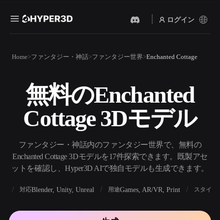
ログイン
製品
Home
ファンタジー・神話
ファンタジー世界
Enchanted Cottage
機能
Rodin
ChatAvatar
API
無料のEnchanted
画像から 3D
テキストから 3D
料金
写真をアップロードするだ
テキストプロンプトから3D
けで、3Dオブジェクトが瞬
Cottage 3Dモデル
オブジェクトへ — 瞬時に。
時に完成。
リソース
AI 画像生成
AI 動画生成
シンプルなプロンプトか
テキストや画像から、AIで
ファンタジー・神話内のファンタジー世界で、無料の
ら、高品質なビジュアルを
動画を作成。
生成。
Enchanted Cottage 3Dモデルを17件探索できます。既製アセ
コミュニティ
ットを確認し、Hyper3D AIで独自モデルも生成できます。
API
私たちのクリエイティブAI
を、あなたのアプリやワー
BX
Blender, Unity, Unreal
Games, AR/VR, Print
対応
用途
スタイル
ストーリー
研究
ブログ
クフローに組み込みましょ
う。
OmniCraft