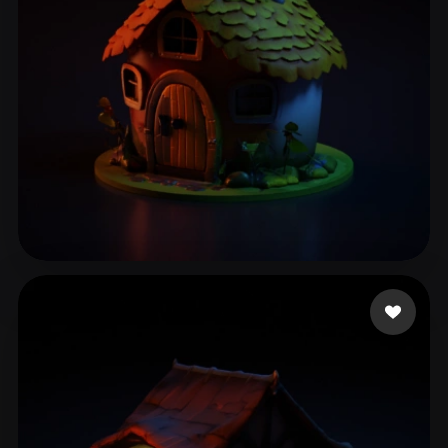
鮫島 敦志
231 いいね