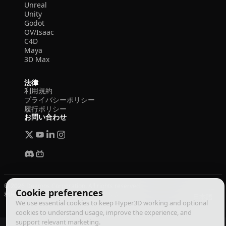
Unreal
Unity
Godot
OV/Isaac
C4D
Maya
3D Max
法律
利用規約
プライバシーポリシー
履行ポリシー
お問い合わせ
© 2026 Deemos Corporation. All rights reserved
Cookie preferences
利用規約
プライバシーポリシー
履行ポリシー
日本語
We use essential cookies to keep Hyper3D working and optional
cookies to understand usage, improve the experience, and
support relevant marketing.