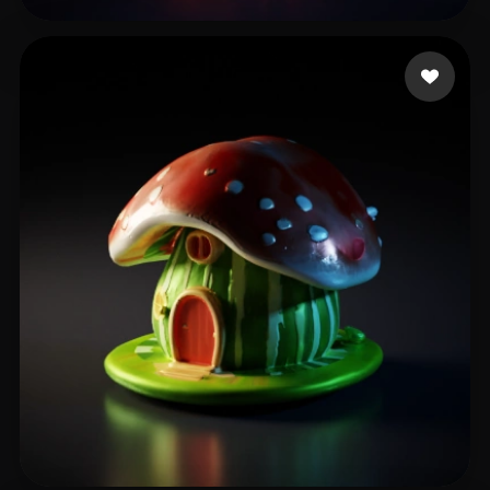
王大三两
12 いいね