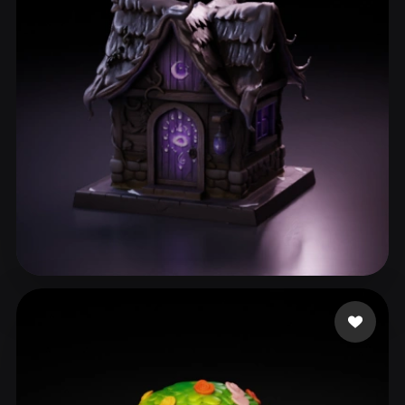
ComfyUI
21
スタイル
Abstract
Anime
Cartoon
Cel-Shaded
Fantasy
Flat
Gothic
Hand-Painted
Industrial
Isometric
Low Poly
Medieval
Minimalist
Modern
Organic
Photorealistic
Pixel Art
Realistic
Retro
Stylized
149 いいね
Alcoser Michael
Voxel