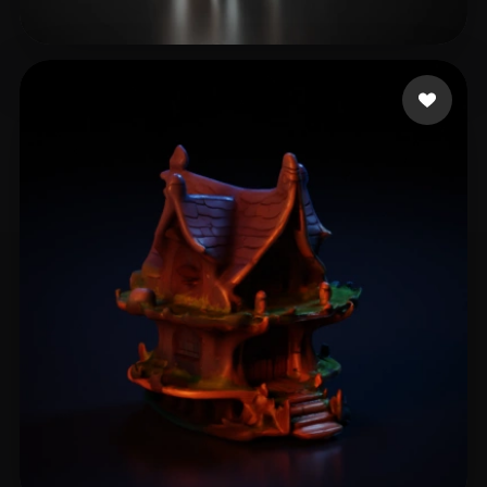
13 いいね
Janevski Danny