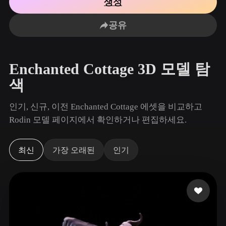
생성
사용 사례
AI 이미지 리믹스
AI HDRI 생성기
3D 메시 편집기
3D Printing
Animation
공유
AI 이미지 향상 도구
3D 모델 검색 엔진
Game
Automotive
AI 텍스처 생성기
SVG to 3D 변환기
Development
Design
Enchanted Cottage 3D 모델 탐
NFT Creation
E-commerce
색
Character
VR/AR
Design
인기, 신규, 이전 Enchanted Cottage 에셋을 비교하고
Metaverse
Jewelry Design
Rodin 모델 페이지에서 확인하거나 편집하세요.
Mechanical
Engineering
최신
가장 오래된
인기
플러그인
Blender
Unity
Unreal
Godot
Maya
3DS Max