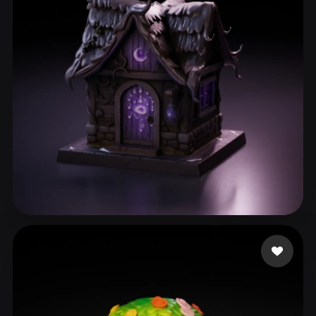
ComfyUI
21
스타일
Abstract
Anime
Cartoon
Cel-Shaded
Fantasy
Flat
Gothic
Hand-Painted
Industrial
Isometric
Low Poly
Medieval
Minimalist
Modern
Organic
Photorealistic
Pixel Art
Realistic
Retro
Stylized
149 좋아요
Alcoser Michael
Voxel