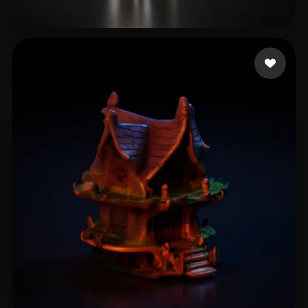
13 좋아요
Janevski Danny