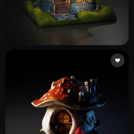
16 좋아요
Фаррахов Ришат