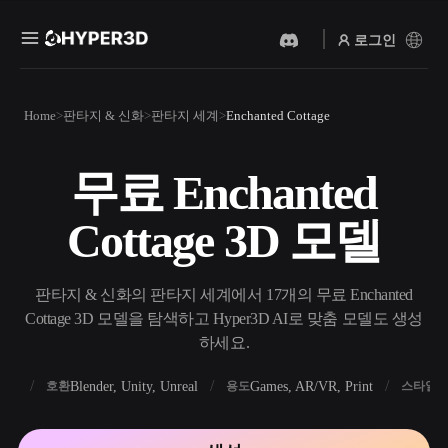
로그인
제품
Home
판타지 & 신화
판타지 세계
Enchanted Cottage
기능
Rodin
ChatAvatar
API
무료 Enchanted
이미지를 3D로
텍스트를 3D로
요금
사진을 업로드하면 3D 오브
텍스트 프롬프트를 3D 오브
Cottage 3D 모델
젝트를 바로 받아보세요.
젝트로 — 즉시 변환.
리소스
AI 비디오 생성기
AI 이미지 생성기
AI로 텍스트나 이미지에서
간단한 프롬프트로 고품질
판타지 & 신화의 판타지 세계에서 17개의 무료 Enchanted
영상을 만드세요.
비주얼을 생성하세요.
Cottage 3D 모델을 탐색하고 Hyper3D AI로 맞춤 모델도 생성
커뮤니티
하세요.
API
우리의 크리에이티브 AI를
앱이나 워크플로에 연결하세
FBX
Blender, Unity, Unreal
Games, AR/VR, Print
R
호환
용도
스타일
스토리
연구
블로그
요.
OmniCraft