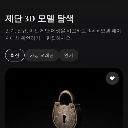
사용 사례
AI 이미지 리믹스
AI HDRI 생성기
3D 메시 편집기
3D Printing
Animation
AI 이미지 향상 도구
3D 모델 검색 엔진
제단 3D 모델 탐색
Game
Automotive
AI 텍스처 생성기
SVG to 3D 변환기
Development
Design
인기, 신규, 이전 제단 에셋을 비교하고 Rodin 모델 페이
지에서 확인하거나 편집하세요.
NFT Creation
E-commerce
Character
VR/AR
Design
최신
가장 오래된
인기
Metaverse
Jewelry Design
Mechanical
Engineering
플러그인
Blender
Unity
Unreal
Godot
Maya
3DS Max