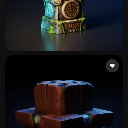
77 좋아요
Pankratov Vladimir