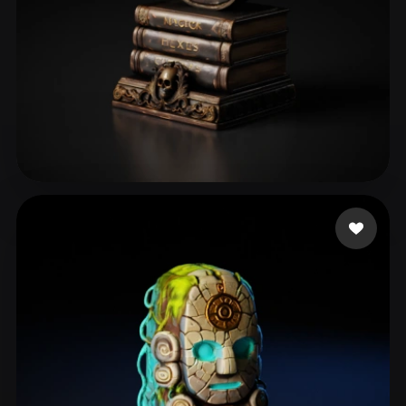
ComfyUI
21
스타일
Abstract
Anime
Cartoon
Cel-Shaded
Fantasy
Flat
Gothic
Hand-Painted
Industrial
Isometric
Low Poly
Medieval
29 좋아요
perrydies
Minimalist
Modern
Organic
Photorealistic
Pixel Art
Realistic
Retro
Stylized
Voxel