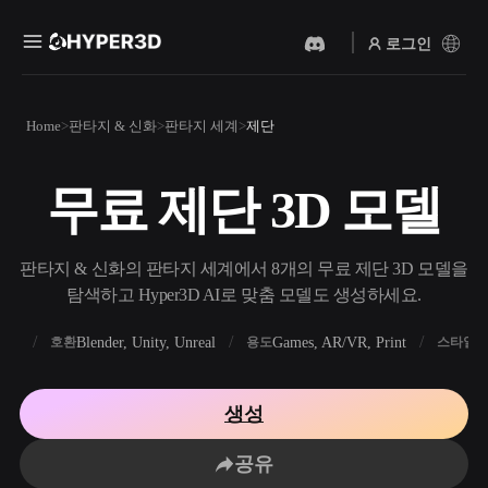
로그인
제품
Home
판타지 & 신화
판타지 세계
제단
기능
Rodin
ChatAvatar
API
무료 제단 3D 모델
이미지를 3D로
텍스트를 3D로
요금
사진을 업로드하면 3D 오브
텍스트 프롬프트를 3D 오브
젝트를 바로 받아보세요.
젝트로 — 즉시 변환.
리소스
판타지 & 신화의 판타지 세계에서 8개의 무료 제단 3D 모델을
AI 비디오 생성기
AI 이미지 생성기
탐색하고 Hyper3D AI로 맞춤 모델도 생성하세요.
AI로 텍스트나 이미지에서
간단한 프롬프트로 고품질
영상을 만드세요.
비주얼을 생성하세요.
FBX
Blender, Unity, Unreal
Games, AR/VR, Print
R
호환
용도
스타일
커뮤니티
API
우리의 크리에이티브 AI를
생성
앱이나 워크플로에 연결하세
스토리
연구
블로그
요.
공유
OmniCraft