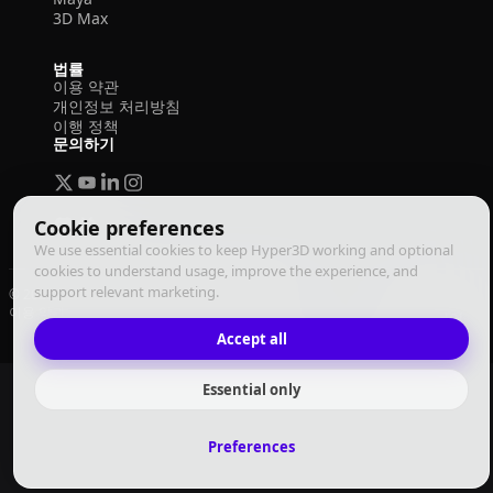
3D Max
법률
이용 약관
개인정보 처리방침
이행 정책
문의하기
Cookie preferences
We use essential cookies to keep Hyper3D working and optional
cookies to understand usage, improve the experience, and
support relevant marketing.
© 2026 Deemos Corporation. 모든 권리 보유
이용 약관
개인정보 처리방침
이행 정책
한국어
Accept all
Essential only
Preferences