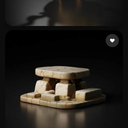
7 좋아요
dg003@iubridge.com