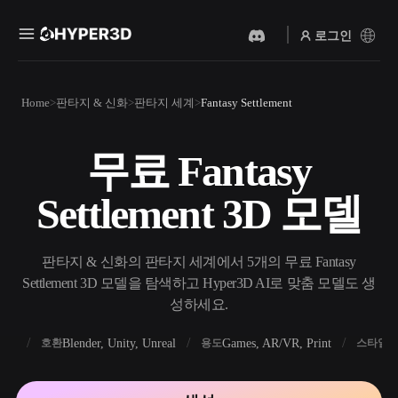
로그인
제품
Home
판타지 & 신화
판타지 세계
Fantasy Settlement
기능
Rodin
ChatAvatar
API
무료 Fantasy
이미지를 3D로
텍스트를 3D로
요금
사진을 업로드하면 3D 오브
텍스트 프롬프트를 3D 오브
Settlement 3D 모델
젝트를 바로 받아보세요.
젝트로 — 즉시 변환.
리소스
AI 비디오 생성기
AI 이미지 생성기
AI로 텍스트나 이미지에서
간단한 프롬프트로 고품질
판타지 & 신화의 판타지 세계에서 5개의 무료 Fantasy
영상을 만드세요.
비주얼을 생성하세요.
Settlement 3D 모델을 탐색하고 Hyper3D AI로 맞춤 모델도 생
커뮤니티
성하세요.
API
우리의 크리에이티브 AI를
앱이나 워크플로에 연결하세
FBX
Blender, Unity, Unreal
Games, AR/VR, Print
R
호환
용도
스타일
스토리
연구
블로그
요.
OmniCraft