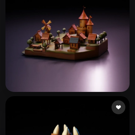
ComfyUI
21
스타일
Abstract
Anime
Cartoon
Cel-Shaded
Fantasy
Flat
Gothic
Hand-Painted
Industrial
Isometric
Low Poly
Medieval
Minimalist
Modern
Organic
Photorealistic
Pixel Art
Realistic
Retro
Stylized
77 좋아요
eEhyQx
Voxel