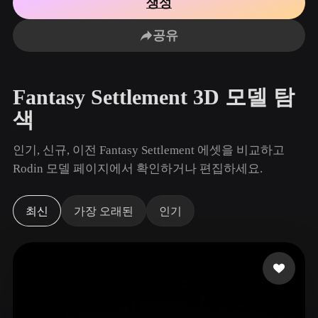
생성
사용 사례
AI 이미지 리믹스
AI HDRI 생성기
3D 메시 편집기
3D Printing
Animation
공유
AI 이미지 향상 도구
3D 모델 검색 엔진
Game
Automotive
AI 텍스처 생성기
SVG to 3D 변환기
Development
Design
Fantasy Settlement 3D 모델 탐
NFT Creation
E-commerce
색
Character
VR/AR
Design
인기, 신규, 이전 Fantasy Settlement 에셋을 비교하고
Metaverse
Jewelry Design
Rodin 모델 페이지에서 확인하거나 편집하세요.
Mechanical
Engineering
최신
가장 오래된
인기
플러그인
Blender
Unity
Unreal
Godot
Maya
3DS Max