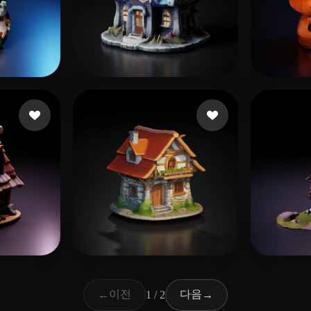
요
31 좋아요
G Bob
lvalic
47 좋아요
T Henrik
artgu
이전
다음
←
1 / 2
→