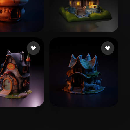
13 좋아요
16 좋아요
s
Фаррахов Ришат
12 좋아요
16 좋아요
g
Onion Beaming