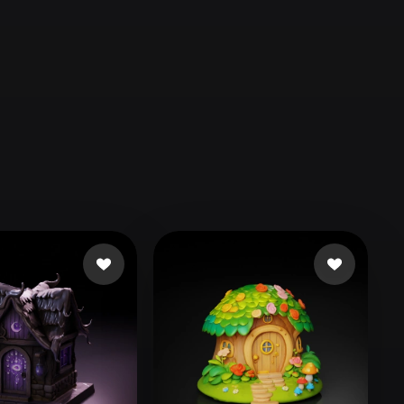
Automotive
Design
Character
Design
21
Flat
Gothic
Minimalist
Modern