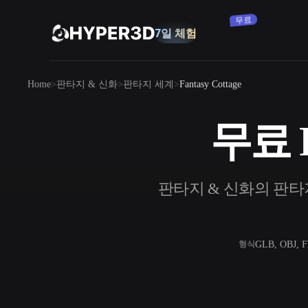
구독
제품
Home
판타지 & 신화
판타지 세계
Fantasy Cottage
기능
Rodin
ChatAvatar
API
무료 F
이미지를 3D로
요금
사진을 업로드하면 3D 오브젝트를 바로
받아보세요.
리소스
판타지 & 신화의 판타지 세
AI 이미지 생성기
간단한 프롬프트로 고품질 비주얼을 생성
하세요.
커뮤니티
OmniCraft
GLB, OBJ, 
형식
AI 이미지 리믹스
AI 텍스처
스토리
연구
블로그
AI 이미지 향상 도구
AI HDRI