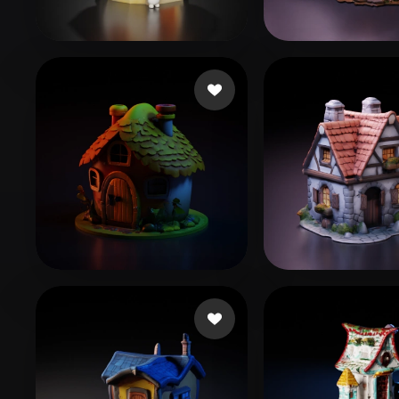
Organic
Photorealistic
Pixel
77 좋아요
44 좋아
18266109539
asfafw
鮫島 敦志
231 좋아요
Gruber Bruno