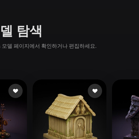
Game
n
Development
D 모델 탐색
ce
VR/AR
Mechanical
 Rodin 모델 페이지에서 확인하거나 편집하세요.
Engineering
ot
Maya
3DS Max
ComfyUI
oon
Cel-Shaded
Fantasy
tric
Low Poly
Medieval