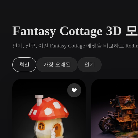
사용 사례
3D Printing
Animatio
Fantasy Cottage 3
NFT Creation
E-commer
Jewelry
Metaverse
인기, 신규, 이전 Fantasy Cottage 에셋을 비교하고
Design
플러그인
최신
가장 오래된
인기
Blender
Unity
Unreal
God
스타일
Abstract
Anime
Cart
Hand-Painted
Industrial
Isome