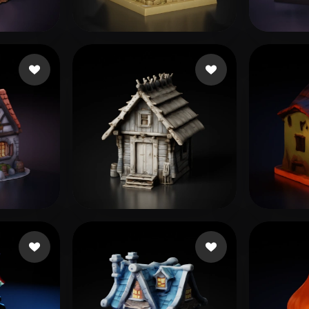
 Art
Realistic
Retro
요
119 좋아요
Alcoser Michael
Alcos
315 좋아요
95 좋아요
jiped40357
User 