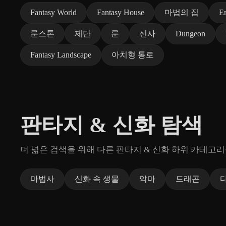
Fantasy World
Fantasy House
마법의 집
E
룬스톤
제단
룬
신사
Dungeon
Fantasy Landscape
아치형 통로
판타지 & 신화 탐색
더 넓은 검색을 위해 다른 판타지 & 신화 하위 카테고
마법사
신화 속 생물
악마
드래곤