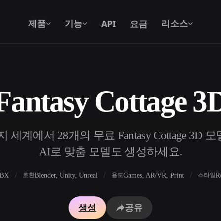
API
요금
제품
기능
리소스
antasy Cottage 
텍스트를 3D로
텍스트 프롬프트를 3D 오브젝트로 — 즉
시 변환.
계에서 28개의 무료 Fantasy Cottage 3D 
API
우리의 크리에이티브 AI를 앱이나 워크플
AI로 맞춤 모델도 생성하세요.
로에 연결하세요.
FBX
Blender, Unity, Unreal
Games, AR/VR, Print
R
호환
용도
스타일
 생성기
3D 모델 검색 엔진
생성
공유
 생성기
SVG to 3D 변환기