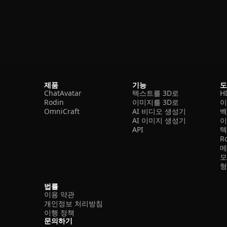
제품
기능
ChatAvatar
텍스트를 3D로
H
Rodin
이미지를 3D로
이
OmniCraft
AI 비디오 생성기
벡
AI 이미지 생성기
이
API
텍
R
메
모
형
법률
이용 약관
개인정보 처리방침
이행 정책
문의하기