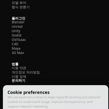
모델 뷰어
형식 변환기
플러그인
Blender
Unreal
Unity
Godot
OV/Isaac
C4D
Maya
3D Max
법률
이용 약관
개인정보 처리방침
이행 정책
문의하기
Cookie preferences
We use essential cookies to keep Hyper3D working and optional
cookies to understand usage, improve the experience, and
support relevant marketing.