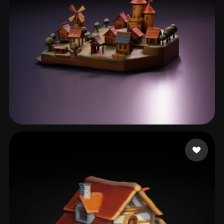
ComfyUI
21
스타일
Abstract
Anime
Cartoon
Cel-Shaded
Fantasy
Flat
Gothic
Hand-Painted
Industrial
Isometric
Low Poly
Medieval
Minimalist
Modern
Organic
Photorealistic
77 좋아요
eEhyQx
Pixel Art
Realistic
Retro
Stylized
Voxel