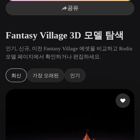
사용 사례
AI 이미지 리믹스
AI HDRI 생성기
3D 메시 편집기
공유
3D Printing
Animation
AI 이미지 향상 도구
3D 모델 검색 엔진
Game
Automotive
AI 텍스처 생성기
SVG to 3D 변환기
Development
Design
Fantasy Village 3D 모델 탐색
NFT Creation
E-commerce
인기, 신규, 이전 Fantasy Village 에셋을 비교하고 Rodin
Character
모델 페이지에서 확인하거나 편집하세요.
VR/AR
Design
Metaverse
Jewelry Design
최신
가장 오래된
인기
Mechanical
Engineering
플러그인
Blender
Unity
Unreal
Godot
Maya
3DS Max