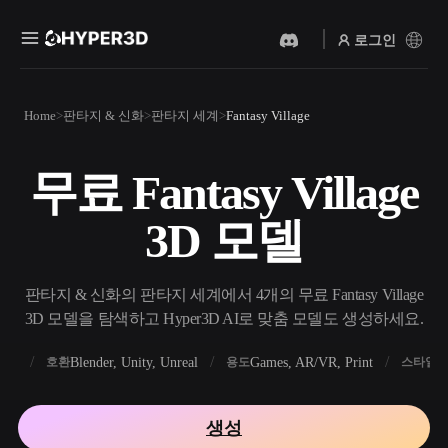
로그인
제품
Home
판타지 & 신화
판타지 세계
Fantasy Village
기능
Rodin
ChatAvatar
API
무료 Fantasy Village
이미지를 3D로
텍스트를 3D로
요금
사진을 업로드하면 3D 오브
텍스트 프롬프트를 3D 오브
3D 모델
젝트를 바로 받아보세요.
젝트로 — 즉시 변환.
리소스
AI 비디오 생성기
AI 이미지 생성기
AI로 텍스트나 이미지에서
간단한 프롬프트로 고품질
판타지 & 신화의 판타지 세계에서 4개의 무료 Fantasy Village
영상을 만드세요.
비주얼을 생성하세요.
3D 모델을 탐색하고 Hyper3D AI로 맞춤 모델도 생성하세요.
커뮤니티
API
FBX
Blender, Unity, Unreal
Games, AR/VR, Print
R
호환
용도
스타일
우리의 크리에이티브 AI를
앱이나 워크플로에 연결하세
스토리
연구
블로그
요.
생성
OmniCraft