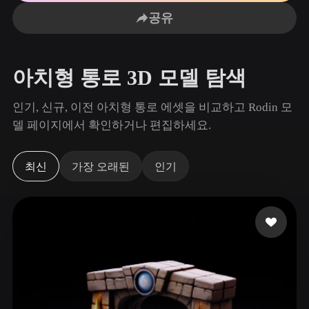
사용 사례
AI 이미지 리믹스
AI HDRI 생성기
3D 메시 편집기
공유
3D Printing
Animation
AI 이미지 향상 도구
3D 모델 검색 엔진
Game
Automotive
AI 텍스처 생성기
SVG to 3D 변환기
Development
Design
아치형 통로 3D 모델 탐색
NFT Creation
E-commerce
인기, 신규, 이전 아치형 통로 에셋을 비교하고 Rodin 모
Character
델 페이지에서 확인하거나 편집하세요.
VR/AR
Design
Metaverse
Jewelry Design
최신
가장 오래된
인기
Mechanical
Engineering
플러그인
Blender
Unity
Unreal
Godot
Maya
3DS Max