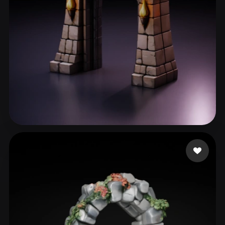
ComfyUI
21
스타일
Abstract
Anime
Cartoon
Cel-Shaded
Fantasy
Flat
Gothic
Hand-Painted
Industrial
Isometric
Low Poly
Medieval
Minimalist
Modern
Organic
Photorealistic
36 좋아요
sadbeew
Pixel Art
Realistic
Retro
Stylized
Voxel