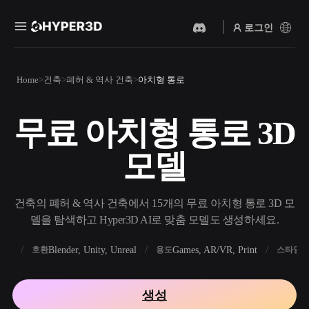
로그인
제품
Home
건축
폐허 & 역사 건축
아치형 통로
기능
Rodin
ChatAvatar
API
무료 아치형 통로 3D
이미지를 3D로
텍스트를 3D로
요금
사진을 업로드하면 3D 오브
텍스트 프롬프트를 3D 오브
모델
젝트를 바로 받아보세요.
젝트로 — 즉시 변환.
리소스
AI 비디오 생성기
AI 이미지 생성기
AI로 텍스트나 이미지에서
간단한 프롬프트로 고품질
건축의 폐허 & 역사 건축에서 15개의 무료 아치형 통로 3D 모
영상을 만드세요.
비주얼을 생성하세요.
델을 탐색하고 Hyper3D AI로 맞춤 모델도 생성하세요.
커뮤니티
API
FBX
Blender, Unity, Unreal
Games, AR/VR, Print
R
호환
용도
스타일
우리의 크리에이티브 AI를
앱이나 워크플로에 연결하세
스토리
연구
블로그
요.
생성
OmniCraft