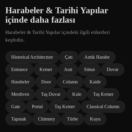
Harabeler & Tarihi Yapılar
içinde daha fazlası
Harabeler & Tarihi Yapılar içindeki ilgili etiketleri
keşfedin.
Historical Architecture
Çatı
Antik Harabe
Entrance
Kemer
Anıt
Sütun
Duvar
Harabeler
Door
Column
Kaide
Merdiven
Taş Duvar
Kule
Taş Kemer
Gate
Portal
Taş Kemer
Classical Column
Tapınak
Chimney
Türbe
Kuyu