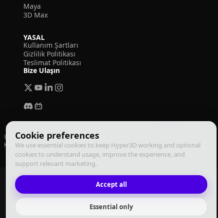
Maya
3D Max
YASAL
Kullanım Şartları
Gizlilik Politikası
Teslimat Politikası
Bize Ulaşın
Cookie preferences
© 2026 Deemos Corporation. Tüm hakları saklıdır
Kullanım Şartları
We use essential cookies to keep Hyper3D working and optional
Gizlilik Politikası
Yerine Getirme Politikası
Türkçe
cookies to understand usage, improve the experience, and
support relevant marketing.
Accept all
Essential only