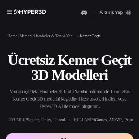
Giriş Yap
Ürünler
Home
Mimari
Harabeler & Tarihi Yapılar
Kemer Geçit
Özellikler
Rodin
ChatAvatar
API
Ücretsiz Kemer Geçit
Görselden 3D’ye
Metinden 3D’ye
Fiyatlandırma
Bir resim yükleyin, anında
Metin isteminden 3D nesneye
3D Modelleri
3D nesne elde edin.
— anında.
Kaynaklar
Yapay Zeka Video
Yapay Zeka Görüntü
Oluşturucu
Oluşturucu
Mimari içindeki Harabeler & Tarihi Yapılar bölümünde 15 ücretsiz
Yapay zekayla metinden ya
Basit bir istemle
da görsellerden video
yüksek‑kaliteli görseller
Kemer Geçit 3D modelini keşfedin. Hazır assetleri indirin veya
Topluluk
oluşturun.
üretin.
Hyper3D AI ile model oluşturun.
API
Yaratıcı yapay zekamızı
Blender, Unity, Unreal
Games, AR/VR, Print
UYUMLU
KULLANIM
Hikaye
Araştırma
Blog
uygulamanıza ya da iş
akışınıza entegre edin.
OmniCraft