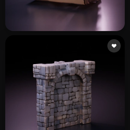
T M
15 beğeni