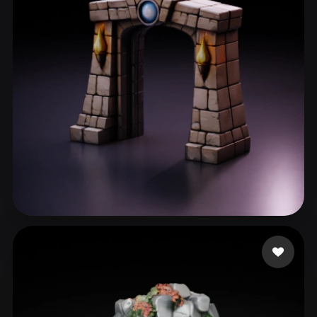
ComfyUI
21
Stiller
Abstract
Anime
Cartoon
Cel-Shaded
Fantasy
Flat
Gothic
Hand-Painted
Industrial
Isometric
Low Poly
Medieval
Minimalist
Modern
Organic
Photorealistic
Pixel Art
Realistic
Retro
Stylized
sadbeew
36 beğeni
Voxel