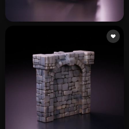
T M
15 mi piace