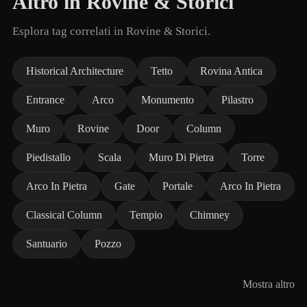
Altro in Rovine & Storici
Esplora tag correlati in Rovine & Storici.
Historical Architecture
Tetto
Rovina Antica
Entrance
Arco
Monumento
Pilastro
Muro
Rovine
Door
Column
Piedistallo
Scala
Muro Di Pietra
Torre
Arco In Pietra
Gate
Portale
Arco In Pietra
Classical Column
Tempio
Chimney
Santuario
Pozzo
Mostra altro