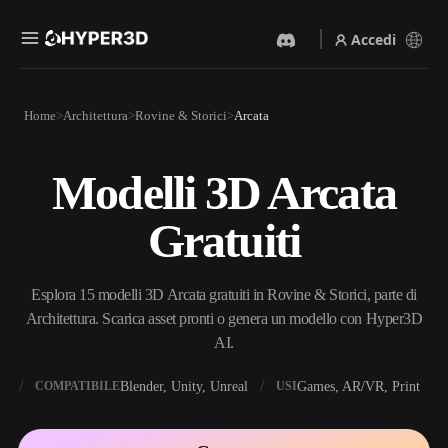
Accedi
Prodotti
Home
Architettura
Rovine & Storici
Arcata
Funzionalità
Rodin
ChatAvatar
API
Modelli 3D Arcata
Da Immagine A 3D
Da Testo A 3D
Prezzi
Carica un'immagine, ottieni
Dal prompt di testo
Gratuiti
un oggetto 3D all'istante.
all'oggetto 3D — all'istante.
Risorse
Generatore Di Immagini IA
Generatore Video IA
Genera immagini di alta
Crea video da testo o
Esplora 15 modelli 3D Arcata gratuiti in Rovine & Storici, parte di
qualità da un semplice
immagini con l'AI.
prompt.
Architettura. Scarica asset pronti o genera un modello con Hyper3D
Community
AI.
API
Integra la nostra AI creativa
nella tua app o nel tuo flusso
X
Blender, Unity, Unreal
Games, AR/VR, Print
COMPATIBILE
USI
Storia
Ricerca
Blog
di lavoro.
OmniCraft