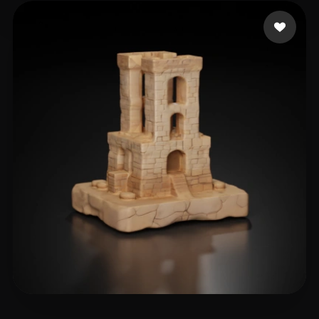
ArteMex AI
14 mi piace
Корнеев Владислав
28 mi piace