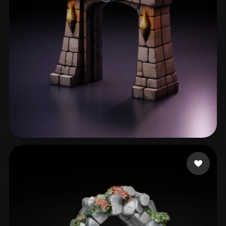
ComfyUI
21
Stili
Abstract
Anime
Cartoon
Cel-Shaded
Fantasy
Flat
Gothic
Hand-Painted
Industrial
Isometric
Low Poly
Medieval
Minimalist
Modern
Organic
Photorealistic
sadbeew
36 mi piace
Pixel Art
Realistic
Retro
Stylized
Voxel