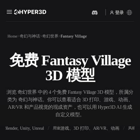
登录
产品
Home
奇幻与神话
奇幻世界
Fantasy Village
功能
Rodin
ChatAvatar
API
免费 Fantasy Village
图片转 3D
文本转 3D
定价
上传一张图片，即刻获得 3D
从文字提示到 3D 物体 ——
3D 模型
物体。
即刻完成。
资源
AI 视频生成器
AI 图片生成器
用 AI 从文字或图片创作视
用一句简单提示生成高质量
浏览 奇幻世界 中的 4 个免费 Fantasy Village 3D 模型，所属分
频。
视觉内容。
类为 奇幻与神话。你可以查看适合 3D 打印、游戏、动画、
社区
AR/VR 和产品视觉的现成资产，也可以用 Hyper3D AI 生成
API
自定义模型。
将我们的创意 AI 接入你的应
用或工作流。
故事
研究
博客
Blender, Unity, Unreal
游戏、3D 打印、AR/VR、动画
写
软件
用途
风格
OmniCraft