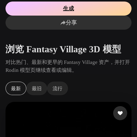
用例
AI 图像重混
AI HDRI 生成器
3D 网格 편집기
生成
3D Printing
Animation
AI 图像增强器
3D 模型搜索引擎
分享
Game
Automotive
AI 纹理生成器
SVG 转 3D 转换器
Development
Design
NFT Creation
E-commerce
浏览 Fantasy Village 3D 模型
Character
VR/AR
Design
对比热门、最新和更早的 Fantasy Village 资产，并打开
Metaverse
Jewelry Design
Rodin 模型页继续查看或编辑。
Mechanical
Engineering
最新
最旧
流行
插件
Blender
Unity
Unreal
Godot
Maya
3DS Max