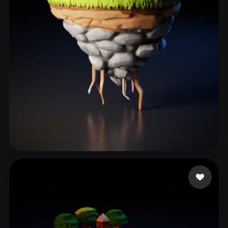
ComfyUI
21
风格
Abstract
Anime
Cartoon
Cel-Shaded
Fantasy
Flat
Gothic
Hand-Painted
Industrial
Isometric
Low Poly
Medieval
Minimalist
Modern
Organic
Photorealistic
Pixel Art
Realistic
Retro
Stylized
119 点赞
Felipe
Voxel