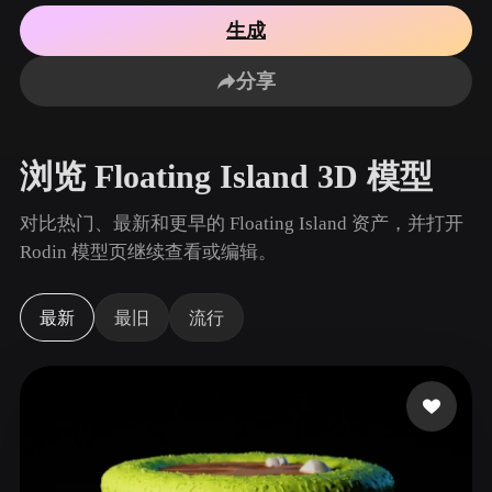
用例
AI 图像重混
AI HDRI 生成器
3D 网格 편집기
生成
3D Printing
Animation
AI 图像增强器
3D 模型搜索引擎
分享
Game
Automotive
AI 纹理生成器
SVG 转 3D 转换器
Development
Design
NFT Creation
E-commerce
浏览 Floating Island 3D 模型
Character
VR/AR
Design
对比热门、最新和更早的 Floating Island 资产，并打开
Metaverse
Jewelry Design
Rodin 模型页继续查看或编辑。
Mechanical
Engineering
最新
最旧
流行
插件
Blender
Unity
Unreal
Godot
Maya
3DS Max