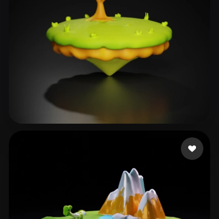
35 点赞
Umar Ehiosu Abdulmal