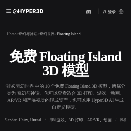
登录
产品
Home
奇幻与神话
奇幻世界
Floating Island
功能
Rodin
ChatAvatar
API
免费 Floating Island
图片转 3D
文本转 3D
定价
上传一张图片，即刻获得 3D
从文字提示到 3D 物体 ——
3D 模型
物体。
即刻完成。
资源
AI 视频生成器
AI 图片生成器
用 AI 从文字或图片创作视
用一句简单提示生成高质量
浏览 奇幻世界 中的 10 个免费 Floating Island 3D 模型，所属分
频。
视觉内容。
类为 奇幻与神话。你可以查看适合 3D 打印、游戏、动画、
社区
AR/VR 和产品视觉的现成资产，也可以用 Hyper3D AI 生成
API
自定义模型。
将我们的创意 AI 接入你的应
用或工作流。
故事
研究
博客
Blender, Unity, Unreal
游戏、3D 打印、AR/VR、动画
写
软件
用途
风格
OmniCraft