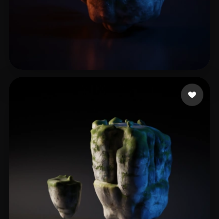
6 点赞
Wanasili Kevin Lim