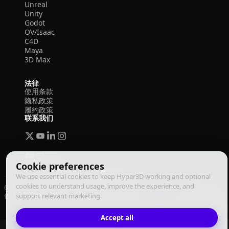
Unreal
Unity
Godot
OV/Isaac
C4D
Maya
3D Max
法律
使用条款
隐私政策
履约政策
联系我们
Cookie preferences
We use essential cookies to keep Hyper3D working and optional
cookies to understand usage, improve the experience, and
© 2026 Deemos Corporation. 保留所有权利
support relevant marketing.
使用条款
隐私政策
履约政策
中文
Accept all