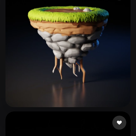
ComfyUI
21
Estilos
Abstract
Anime
Cartoon
Cel-Shaded
Fantasy
Flat
Gothic
Hand-Painted
Industrial
Isometric
Low Poly
Medieval
Minimalist
Modern
Organic
Photorealistic
Pixel Art
Realistic
Retro
Stylized
Voxel
Felipe
119 curtidas