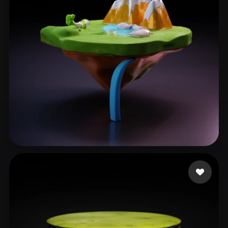
L20240506_1@163.com
23 curtidas