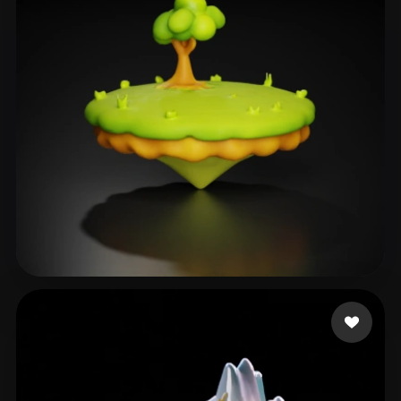
Umar Ehiosu Abdulmal
35 curtidas