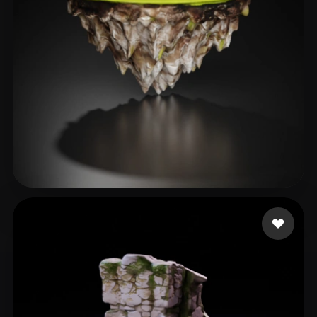
L20240506_1@163.com
98 curtidas