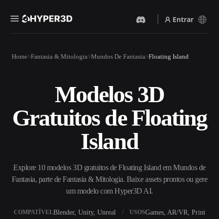
Entrar
Produtos
Home
Fantasia & Mitologia
Mundos De Fantasia
Floating Island
Recursos
Rodin
ChatAvatar
API
Modelos 3D
Imagem Para 3D
Texto Para 3D
Preços
Envie uma imagem e receba
Do prompt de texto ao objeto
Gratuitos de Floating
um objeto 3D na hora.
3D — na hora.
Recursos
Gerador De Imagens IA
Gerador De Vídeo IA
Island
Gere visuais de alta qualidade
Crie vídeos a partir de texto
a partir de um prompt
ou imagens com IA.
simples.
Comunidade
Explore 10 modelos 3D gratuitos de Floating Island em Mundos de
API
Fantasia, parte de Fantasia & Mitologia. Baixe assets prontos ou gere
Integre nossa IA criativa ao
seu app ou fluxo de trabalho.
um modelo com Hyper3D AI.
História
Pesquisa
Blog
OmniCraft
Blender, Unity, Unreal
Games, AR/VR, Print
COMPATÍVEL
USOS