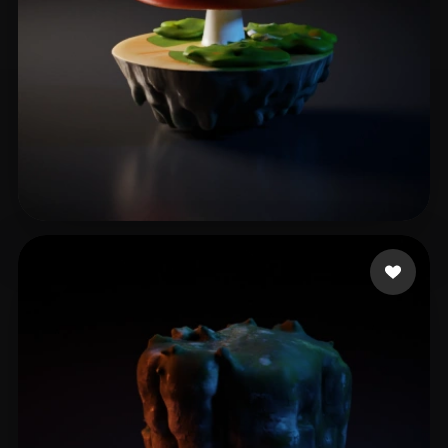
nvrv
11 curtidas