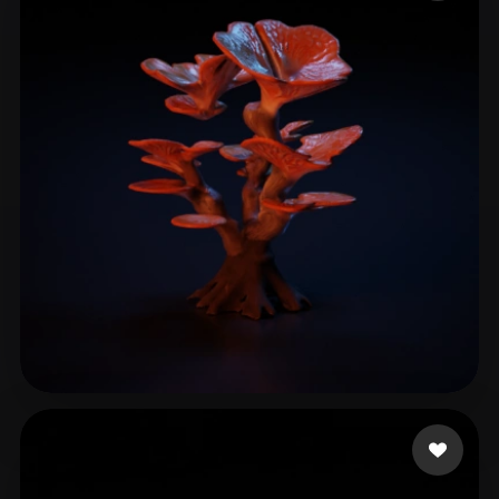
ComfyUI
21
Estilos
Abstract
Anime
Cartoon
Cel-Shaded
Fantasy
Flat
Gothic
Hand-Painted
Industrial
Isometric
Low Poly
Medieval
Minimalist
Modern
Organic
Photorealistic
Pixel Art
Realistic
Retro
Stylized
Voxel
Wanasili Kevin Lim
33 curtidas