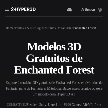
Entrar
Produtos
Home
Fantasia & Mitologia
Mundos De Fantasia
Enchanted Forest
Recursos
Rodin
ChatAvatar
API
Modelos 3D
Imagem Para 3D
Texto Para 3D
Preços
Envie uma imagem e receba
Do prompt de texto ao objeto
Gratuitos de
um objeto 3D na hora.
3D — na hora.
Recursos
Gerador De Imagens IA
Gerador De Vídeo IA
Enchanted Forest
Gere visuais de alta qualidade
Crie vídeos a partir de texto
a partir de um prompt
ou imagens com IA.
simples.
Comunidade
Explore 2 modelos 3D gratuitos de Enchanted Forest em Mundos de
API
Fantasia, parte de Fantasia & Mitologia. Baixe assets prontos ou gere
Integre nossa IA criativa ao
seu app ou fluxo de trabalho.
um modelo com Hyper3D AI.
História
Pesquisa
Blog
OmniCraft
Blender, Unity, Unreal
Games, AR/VR, Print
COMPATÍVEL
USOS