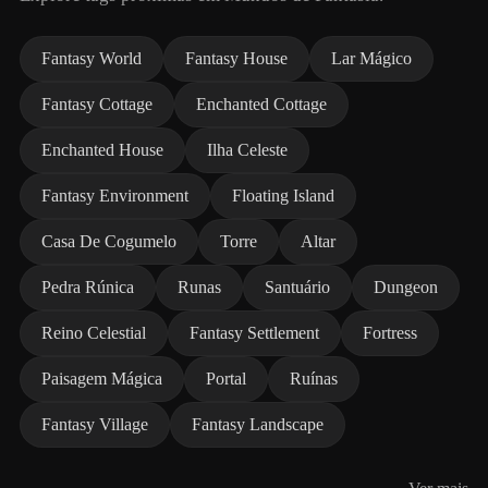
Fantasy World
Fantasy House
Lar Mágico
Fantasy Cottage
Enchanted Cottage
Enchanted House
Ilha Celeste
Fantasy Environment
Floating Island
Casa De Cogumelo
Torre
Altar
Pedra Rúnica
Runas
Santuário
Dungeon
Reino Celestial
Fantasy Settlement
Fortress
Paisagem Mágica
Portal
Ruínas
Fantasy Village
Fantasy Landscape