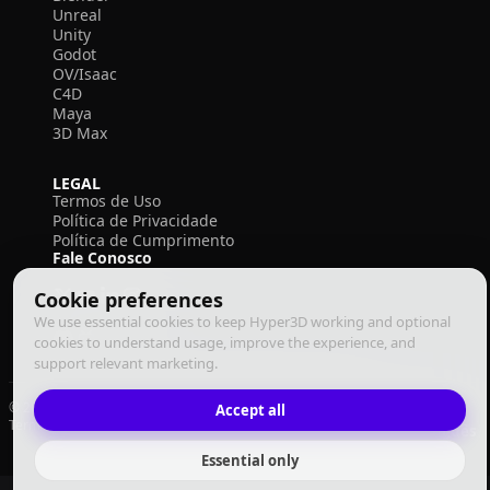
Unreal
Unity
Godot
OV/Isaac
C4D
Maya
3D Max
LEGAL
Termos de Uso
Política de Privacidade
Política de Cumprimento
Fale Conosco
Cookie preferences
We use essential cookies to keep Hyper3D working and optional
cookies to understand usage, improve the experience, and
support relevant marketing.
© 2026 Deemos Corporation. Todos os direitos reservados
Accept all
Termos de Uso
Política de Privacidade
Política de Cumprimento
Português
Essential only