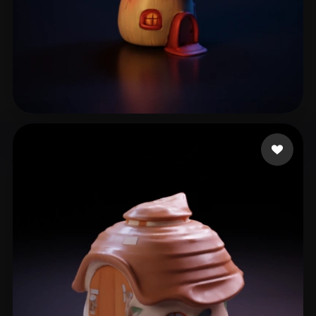
27 点赞
xebequouhhjayou