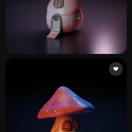
36 点赞
xebequouhhjayou