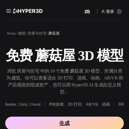
登录
产品
Home
建筑
房屋与住宅
蘑菇屋
功能
Rodin
ChatAvatar
API
免费 蘑菇屋 3D 模型
图片转 3D
文本转 3D
定价
上传一张图片，即刻获得 3D
从文字提示到 3D 物体 ——
物体。
即刻完成。
资源
浏览 房屋与住宅 中的 10 个免费 蘑菇屋 3D 模型，所属分类
AI 视频生成器
AI 图片生成器
为 建筑。你可以查看适合 3D 打印、游戏、动画、AR/VR 和
用 AI 从文字或图片创作视
用一句简单提示生成高质量
产品视觉的现成资产，也可以用 Hyper3D AI 生成自定义模
频。
视觉内容。
型。
社区
API
Blender, Unity, Unreal
游戏、3D 打印、AR/VR、动画
写
软件
用途
风格
将我们的创意 AI 接入你的应
用或工作流。
故事
研究
博客
生成
OmniCraft