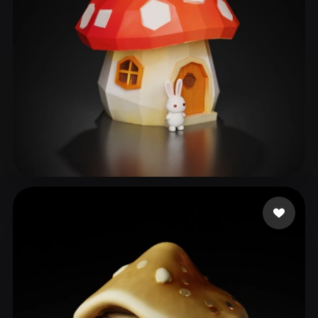
ComfyUI
21
风格
Abstract
Anime
Cartoon
Cel-Shaded
Fantasy
Flat
Gothic
Hand-Painted
Industrial
Isometric
Low Poly
Medieval
Minimalist
Modern
Organic
Photorealistic
77 点赞
18266109539
Pixel Art
Realistic
Retro
Stylized
Voxel