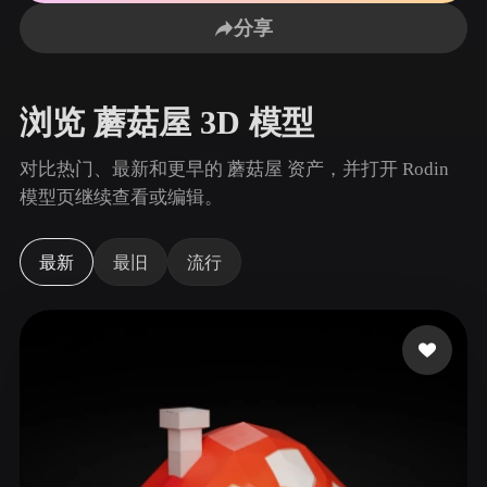
用例
AI 图像重混
AI HDRI 生成器
3D 网格 편집기
分享
3D Printing
Animation
AI 图像增强器
3D 模型搜索引擎
Game
Automotive
AI 纹理生成器
SVG 转 3D 转换器
Development
Design
浏览 蘑菇屋 3D 模型
NFT Creation
E-commerce
对比热门、最新和更早的 蘑菇屋 资产，并打开 Rodin
Character
模型页继续查看或编辑。
VR/AR
Design
Metaverse
Jewelry Design
最新
最旧
流行
Mechanical
Engineering
插件
Blender
Unity
Unreal
Godot
Maya
3DS Max