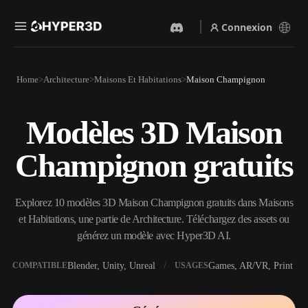
Connexion
Produits
Home
Architecture
Maisons Et Habitations
Maison Champignon
Fonctionnalités
Rodin
ChatAvatar
API
Modèles 3D Maison
Image Vers 3D
Texte Vers 3D
Tarifs
Importez une image, obtenez
Du prompt textuel à l'objet
Champignon gratuits
un objet 3D instantanément.
3D — instantanément.
Ressources
Générateur D’images IA
Générateur Vidéo IA
Générez des visuels de haute
Créez des vidéos à partir de
Explorez 10 modèles 3D Maison Champignon gratuits dans Maisons
qualité à partir d'un simple
texte ou d'images avec l'IA.
prompt.
et Habitations, une partie de Architecture. Téléchargez des assets ou
Communauté
générez un modèle avec Hyper3D AI.
API
Intégrez notre IA créative à
votre application ou votre
Blender, Unity, Unreal
Games, AR/VR, Print
COMPATIBLE
USAGES
Histoire
Recherche
Blog
workflow.
OmniCraft