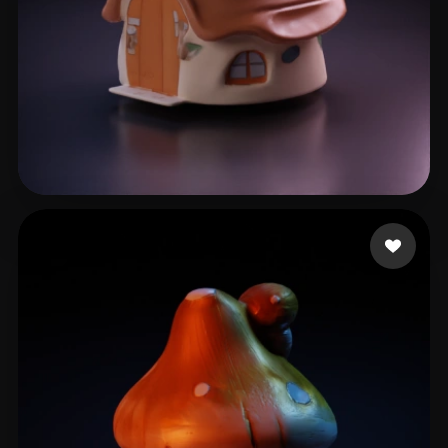
lv liran
8 likes