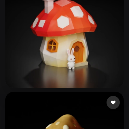
ComfyUI
21
Styles
Abstract
Anime
Cartoon
Cel-Shaded
Fantasy
Flat
Gothic
Hand-Painted
Industrial
Isometric
Low Poly
Medieval
Minimalist
Modern
Organic
Photorealistic
Pixel Art
Realistic
Retro
Stylized
18266109539
77 likes
Voxel