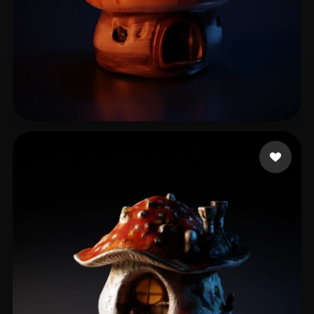
lvalics
13 likes