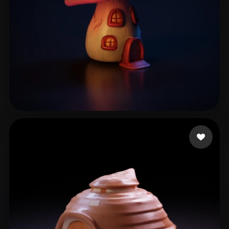
xebequouhhjayou
27 likes