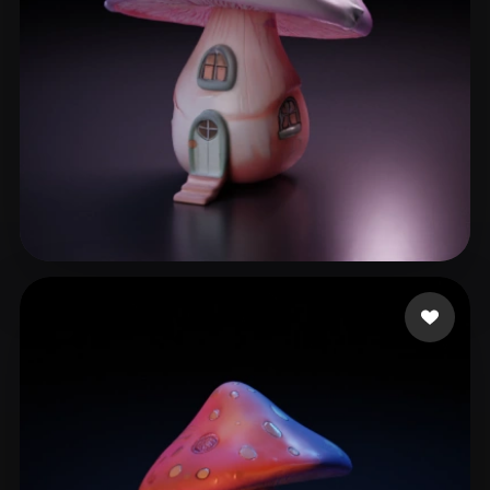
xebequouhhjayou
36 likes