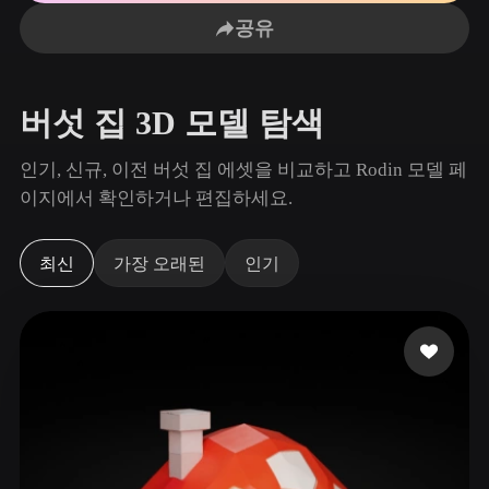
사용 사례
AI 이미지 리믹스
AI HDRI 생성기
3D 메시 편집기
공유
3D Printing
Animation
AI 이미지 향상 도구
3D 모델 검색 엔진
Game
Automotive
AI 텍스처 생성기
SVG to 3D 변환기
Development
Design
버섯 집 3D 모델 탐색
NFT Creation
E-commerce
인기, 신규, 이전 버섯 집 에셋을 비교하고 Rodin 모델 페
Character
이지에서 확인하거나 편집하세요.
VR/AR
Design
Metaverse
Jewelry Design
최신
가장 오래된
인기
Mechanical
Engineering
플러그인
Blender
Unity
Unreal
Godot
Maya
3DS Max