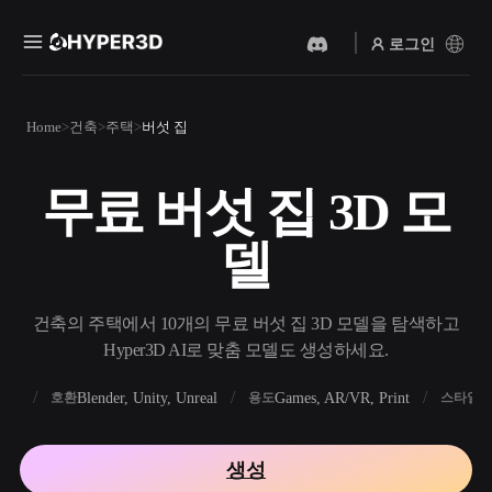
로그인
제품
Home
건축
주택
버섯 집
기능
Rodin
ChatAvatar
API
무료 버섯 집 3D 모
이미지를 3D로
텍스트를 3D로
요금
사진을 업로드하면 3D 오브
텍스트 프롬프트를 3D 오브
델
젝트를 바로 받아보세요.
젝트로 — 즉시 변환.
리소스
AI 비디오 생성기
AI 이미지 생성기
AI로 텍스트나 이미지에서
간단한 프롬프트로 고품질
건축의 주택에서 10개의 무료 버섯 집 3D 모델을 탐색하고
영상을 만드세요.
비주얼을 생성하세요.
Hyper3D AI로 맞춤 모델도 생성하세요.
커뮤니티
API
FBX
Blender, Unity, Unreal
Games, AR/VR, Print
R
호환
용도
스타일
우리의 크리에이티브 AI를
앱이나 워크플로에 연결하세
스토리
연구
블로그
요.
생성
OmniCraft