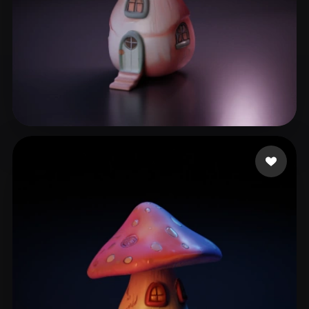
36 좋아요
xebequouhhjayou