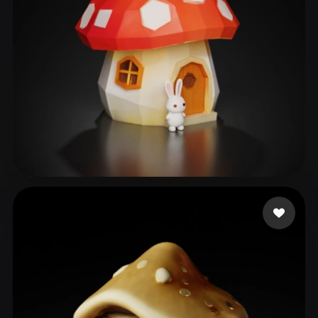
ComfyUI
21
스타일
Abstract
Anime
Cartoon
Cel-Shaded
Fantasy
Flat
Gothic
Hand-Painted
Industrial
Isometric
Low Poly
Medieval
Minimalist
Modern
Organic
Photorealistic
77 좋아요
18266109539
Pixel Art
Realistic
Retro
Stylized
Voxel