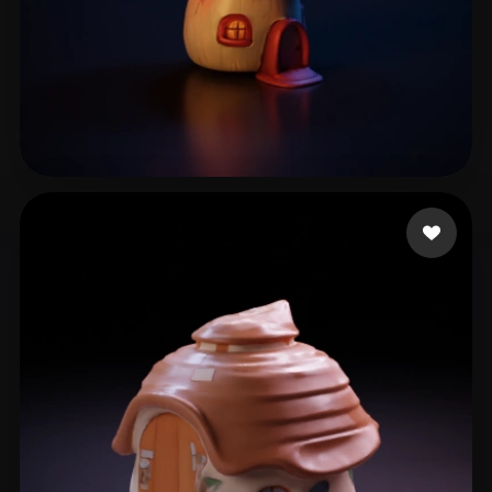
27 좋아요
xebequouhhjayou