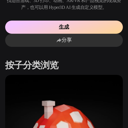
找适合游戏、3D 打印、动画、AR/VR 和产品视觉的现成资
用例
AI 图像重混
AI HDRI 生成器
3D 网格 편집기
产，也可以用 Hyper3D AI 生成自定义模型。
3D Printing
Animation
AI 图像增强器
3D 模型搜索引擎
Game
Automotive
AI 纹理生成器
SVG 转 3D 转换器
生成
Development
Design
NFT Creation
E-commerce
分享
Character
VR/AR
Design
按子分类浏览
Metaverse
Jewelry Design
Mechanical
Engineering
插件
Blender
Unity
Unreal
Godot
Maya
3DS Max