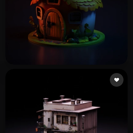
鮫島 敦志
231 点赞