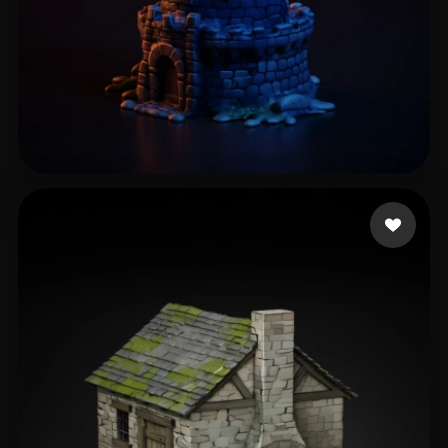
208 点赞
Anand Ayush