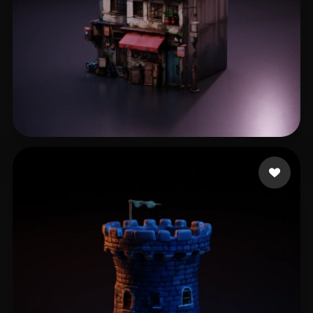
212 点赞
edwin Serem