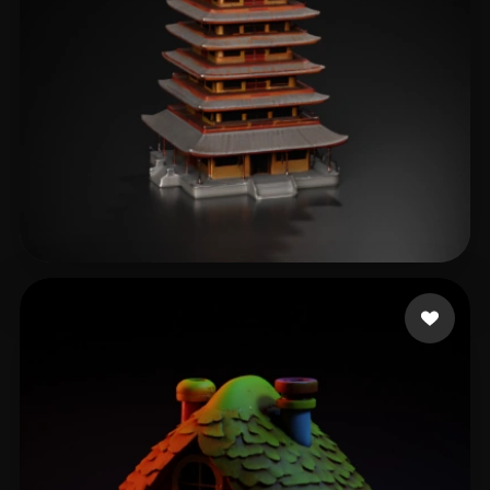
235 点赞
Spw PlazaMartínez