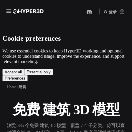
登录
产品
Cookie preferences
功能
Rodin
ChatAvatar
API
We use essential cookies to keep Hyper3D working and optional
图片转 3D
文本转 3D
cookies to understand usage, improve the experience, and support
定价
relevant marketing.
上传一张图片，即刻获得 3D
从文字提示到 3D 物体 ——
物体。
即刻完成。
资源
Accept all
Essential only
Preferences
AI 视频生成器
AI 图片生成器
用 AI 从文字或图片创作视
用一句简单提示生成高质量
Home
建筑
频。
视觉内容。
社区
API
免费 建筑 3D 模型
将我们的创意 AI 接入你的应
用或工作流。
故事
研究
博客
浏览 335 个免费 建筑 3D 模型，覆盖 7 个子分类。你可以查
OmniCraft