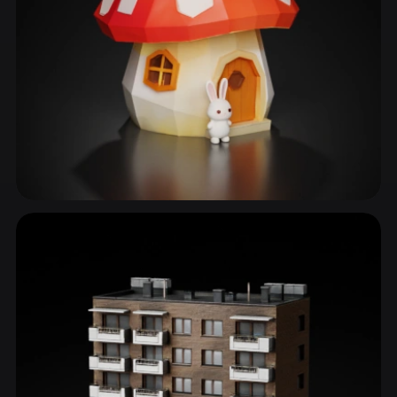
ComfyUI
21
风格
Abstract
Anime
Cartoon
Cel-Shaded
Fantasy
Flat
Gothic
Hand-Painted
Industrial
Isometric
Low Poly
Medieval
房屋与住宅
Minimalist
Modern
Organic
Photorealistic
105 模型
Pixel Art
Realistic
Retro
Stylized
Voxel