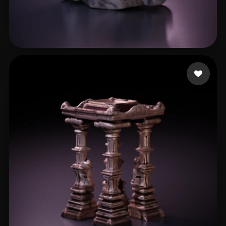
11 点赞
handeland sander