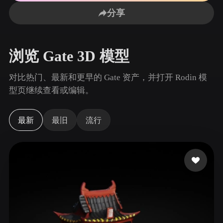
用例
AI 图像重混
AI HDRI 生成器
3D 网格 편집기
分享
3D Printing
Animation
AI 图像增强器
3D 模型搜索引擎
Game
Automotive
AI 纹理生成器
SVG 转 3D 转换器
Development
Design
浏览 Gate 3D 模型
NFT Creation
E-commerce
对比热门、最新和更早的 Gate 资产，并打开 Rodin 模
Character
型页继续查看或编辑。
VR/AR
Design
Metaverse
Jewelry Design
最新
最旧
流行
Mechanical
Engineering
插件
Blender
Unity
Unreal
Godot
Maya
3DS Max