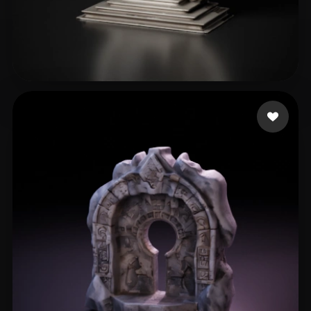
37 点赞
erloper42 Int