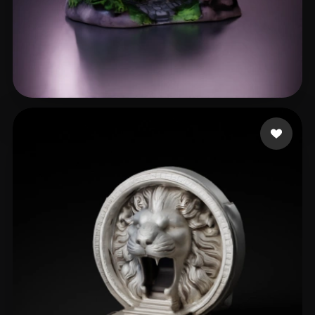
16 点赞
DarwinDOSS