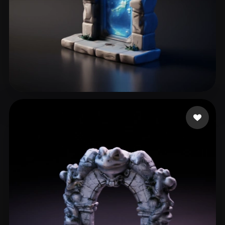
95 点赞
Gow Courtney