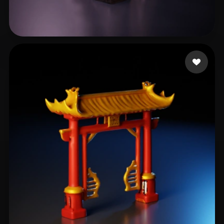
14 点赞
ghaieognzaeo468