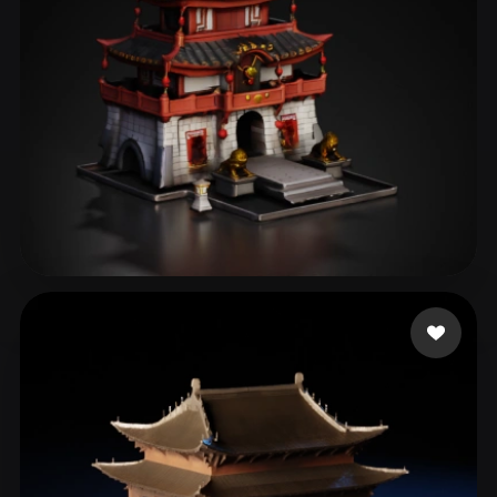
ComfyUI
21
风格
Abstract
Anime
Cartoon
Cel-Shaded
Fantasy
Flat
Gothic
Hand-Painted
Industrial
Isometric
Low Poly
Medieval
Minimalist
Modern
Organic
Photorealistic
98 点赞
yy
Pixel Art
Realistic
Retro
Stylized
Voxel