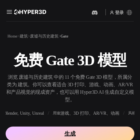
登录
产品
Home
建筑
废墟与历史建筑
Gate
功能
Rodin
ChatAvatar
API
免费 Gate 3D 模型
图片转 3D
文本转 3D
定价
上传一张图片，即刻获得 3D
从文字提示到 3D 物体 ——
物体。
即刻完成。
资源
浏览 废墟与历史建筑 中的 11 个免费 Gate 3D 模型，所属分
AI 视频生成器
AI 图片生成器
类为 建筑。你可以查看适合 3D 打印、游戏、动画、AR/VR
用 AI 从文字或图片创作视
用一句简单提示生成高质量
和产品视觉的现成资产，也可以用 Hyper3D AI 生成自定义模
频。
视觉内容。
型。
社区
API
Blender, Unity, Unreal
游戏、3D 打印、AR/VR、动画
写
软件
用途
风格
将我们的创意 AI 接入你的应
用或工作流。
故事
研究
博客
生成
OmniCraft