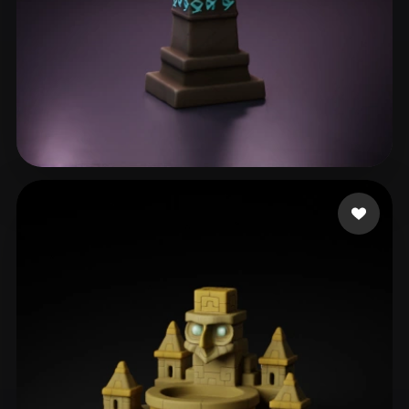
131 点赞
Khimmer Frau