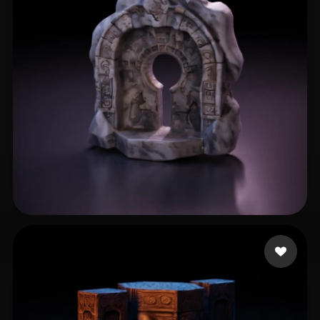
11 点赞
handeland sander