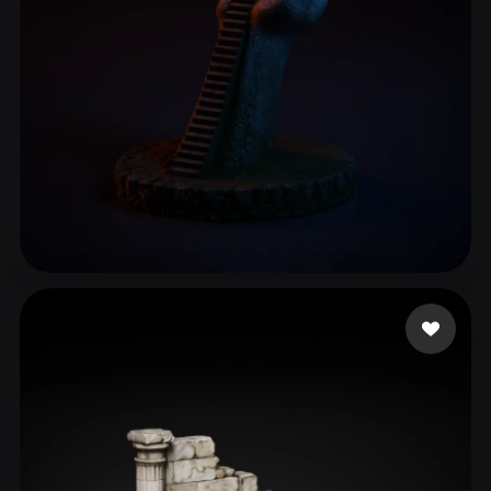
ComfyUI
21
风格
Abstract
Anime
Cartoon
Cel-Shaded
Fantasy
Flat
Gothic
Hand-Painted
Industrial
Isometric
Low Poly
Medieval
Minimalist
Modern
Organic
Photorealistic
3 点赞
Montemoino Jacques
Pixel Art
Realistic
Retro
Stylized
Voxel