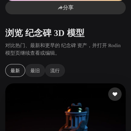
用例
AI 图像重混
AI HDRI 生成器
3D 网格 편집기
分享
3D Printing
Animation
AI 图像增强器
3D 模型搜索引擎
Game
Automotive
AI 纹理生成器
SVG 转 3D 转换器
Development
Design
浏览 纪念碑 3D 模型
NFT Creation
E-commerce
对比热门、最新和更早的 纪念碑 资产，并打开 Rodin
Character
模型页继续查看或编辑。
VR/AR
Design
Metaverse
Jewelry Design
最新
最旧
流行
Mechanical
Engineering
插件
Blender
Unity
Unreal
Godot
Maya
3DS Max