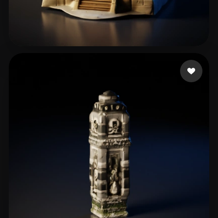
72 点赞
Gow Courtney