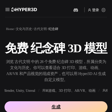
登录
产品
Home
文化与历史
古代文明
纪念碑
功能
Rodin
ChatAvatar
API
免费 纪念碑 3D 模型
图片转 3D
文本转 3D
定价
上传一张图片，即刻获得 3D
从文字提示到 3D 物体 ——
物体。
即刻完成。
资源
浏览 古代文明 中的 28 个免费 纪念碑 3D 模型，所属分类为
AI 视频生成器
AI 图片生成器
文化与历史。你可以查看适合 3D 打印、游戏、动画、
用 AI 从文字或图片创作视
用一句简单提示生成高质量
AR/VR 和产品视觉的现成资产，也可以用 Hyper3D AI 生成
频。
视觉内容。
自定义模型。
社区
API
Blender, Unity, Unreal
游戏、3D 打印、AR/VR、动画
写
软件
用途
风格
将我们的创意 AI 接入你的应
用或工作流。
故事
研究
博客
生成
OmniCraft