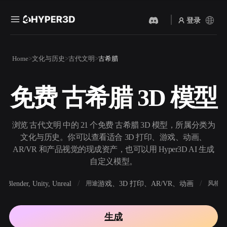
登录
产品
Home
文化与历史
古代文明
古希腊
功能
Rodin
ChatAvatar
API
免费 古希腊 3D 模型
图片转 3D
文本转 3D
定价
上传一张图片，即刻获得 3D
从文字提示到 3D 物体 ——
物体。
即刻完成。
资源
浏览 古代文明 中的 21 个免费 古希腊 3D 模型，所属分类为
AI 视频生成器
AI 图片生成器
文化与历史。你可以查看适合 3D 打印、游戏、动画、
用 AI 从文字或图片创作视
用一句简单提示生成高质量
AR/VR 和产品视觉的现成资产，也可以用 Hyper3D AI 生成
频。
视觉内容。
自定义模型。
社区
API
Blender, Unity, Unreal
游戏、3D 打印、AR/VR、动画
写
软件
用途
风格
将我们的创意 AI 接入你的应
用或工作流。
故事
研究
博客
生成
OmniCraft