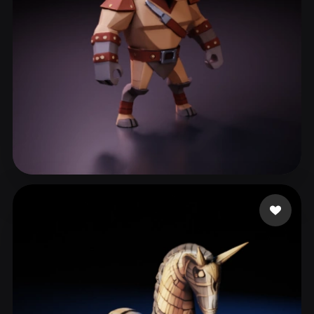
ComfyUI
21
风格
Abstract
Anime
Cartoon
Cel-Shaded
Fantasy
Flat
Gothic
Hand-Painted
Industrial
Isometric
Low Poly
Medieval
Minimalist
Modern
Organic
Photorealistic
193 点赞
OFFBEAT VIBES
Pixel Art
Realistic
Retro
Stylized
Voxel