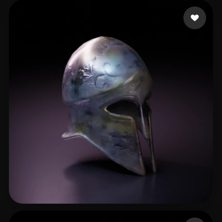
5 点赞
Sarpong Jason
10 点赞
PixelGadget