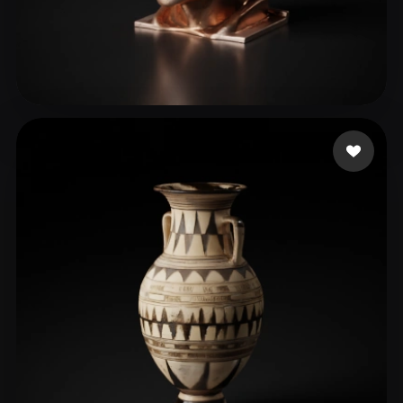
4 点赞
alkiswani saif