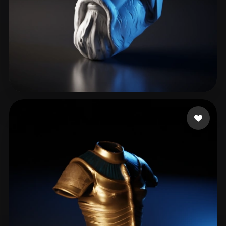
33 点赞
3dcadbuilder