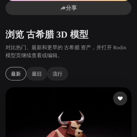
用例
AI 图像重混
AI HDRI 生成器
3D 网格 편집기
分享
3D Printing
Animation
AI 图像增强器
3D 模型搜索引擎
Game
Automotive
AI 纹理生成器
SVG 转 3D 转换器
Development
Design
浏览 古希腊 3D 模型
NFT Creation
E-commerce
对比热门、最新和更早的 古希腊 资产，并打开 Rodin
Character
模型页继续查看或编辑。
VR/AR
Design
Metaverse
Jewelry Design
最新
最旧
流行
Mechanical
Engineering
插件
Blender
Unity
Unreal
Godot
Maya
3DS Max