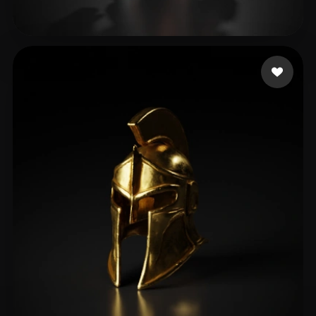
18 点赞
Day Another