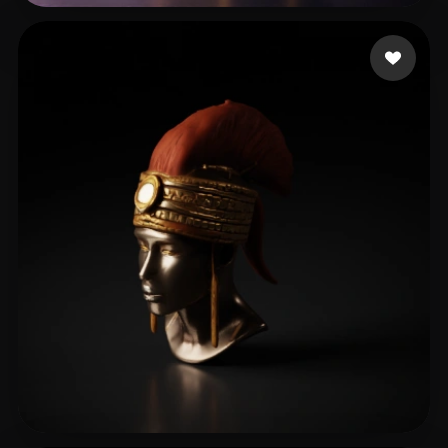
23 点赞
Sarpong Jason