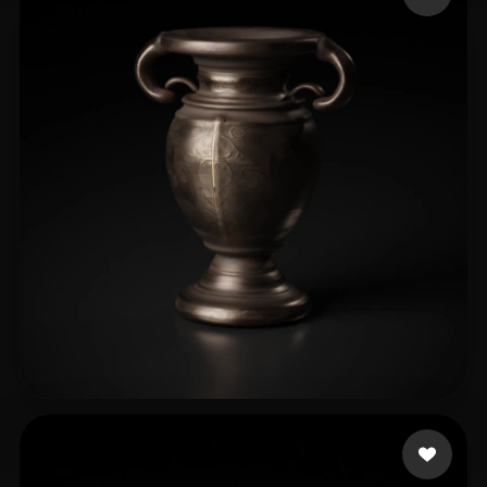
19 点赞
Scott Chelsea