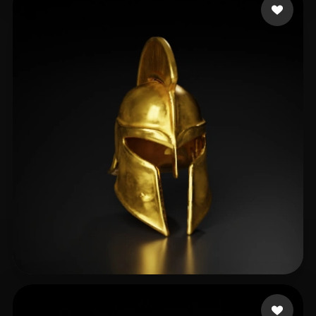
31 点赞
Puoti Diego