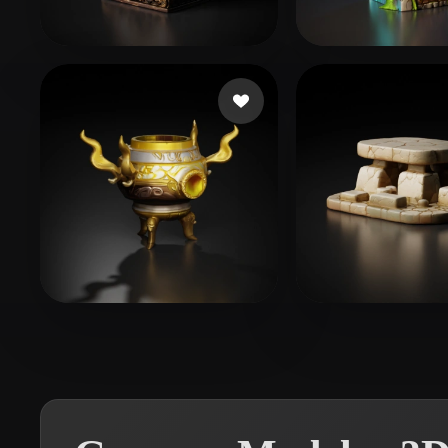
Organic
Photorealistic
Pixel
perrydies
29 me gusta
Pankratov Vla
dg003@iubridge.com
7 me gusta
brack nicolas
1