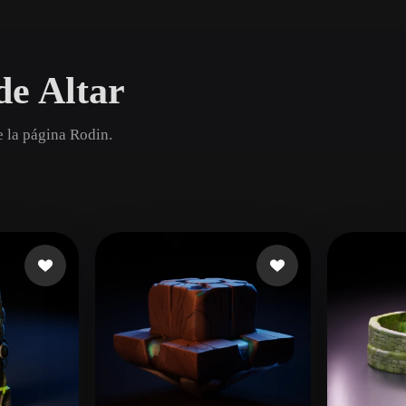
Game
n
Development
de Altar
ce
VR/AR
Mechanical
e la página Rodin.
Engineering
ot
Maya
3DS Max
ComfyUI
oon
Cel-Shaded
Fantasy
tric
Low Poly
Medieval