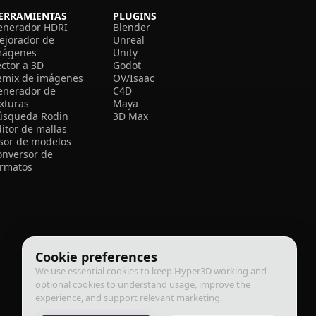
ERRAMIENTAS
PLUGINS
enerador HDRI
Blender
ejorador de
Unreal
mágenes
Unity
ector a 3D
Godot
emix de imágenes
OV/Isaac
enerador de
C4D
exturas
Maya
úsqueda Rodin
3D Max
itor de mallas
isor de modelos
onversor de
ormatos
Cookie preferences
We use essential cookies to keep Hyper3D working and
optional cookies to understand usage, improve the
experience, and support relevant marketing.