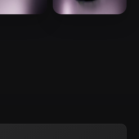
Stylized
Voxel
na
49 me gusta
Hyperman
31 me gusta