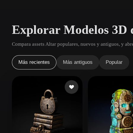
Casos De Uso
3D Printing
Animatio
Explorar Modelos 3D 
NFT Creation
E-commer
Jewelry
Metaverse
Compara assets Altar populares, nuevos y antiguos, y abr
Design
Plug-Ins
Más recientes
Más antiguos
Popular
Blender
Unity
Unreal
God
Estilos
Abstract
Anime
Cart
Hand-Painted
Industrial
Isome