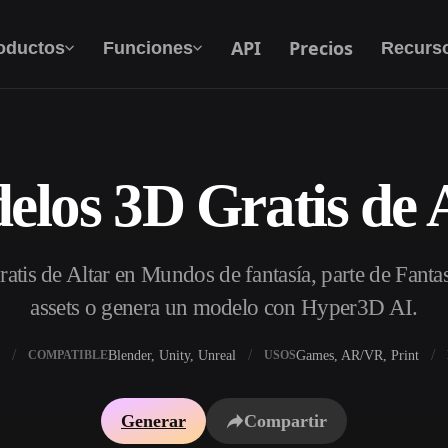
API
Precios
oductos
Funciones
Recurs
los 3D Gratis de 
Texto A 3D
Del prompt de texto al objeto 3D — al
instante.
tis de Altar en Mundos de fantasía, parte de Fanta
API
Integra nuestra IA creativa en tu app o flujo de
assets o genera un modelo con Hyper3D AI.
trabajo.
Blender, Unity, Unreal
Games, AR/VR, Print
COMPATIBLE
USOS
 texturas IA
Buscador de modelos 3D
Generar
Compartir
DRI IA
Convertidor SVG a 3D