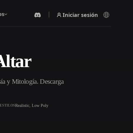
Iniciar sesión
os
Altar
Generador De Video Con IA
Crea vídeos a partir de texto o imágenes con
IA.
sía y Mitología. Descarga
Realistic, Low Poly
ESTILOS
Editor de mallas 3D