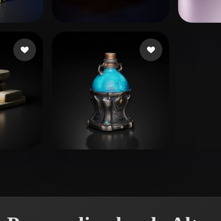
 Art
Realistic
Retro
dimir
77 me gusta
Seidl David
6 me gusta
krish
4 me gusta
Wexler Ariel
18 me gusta