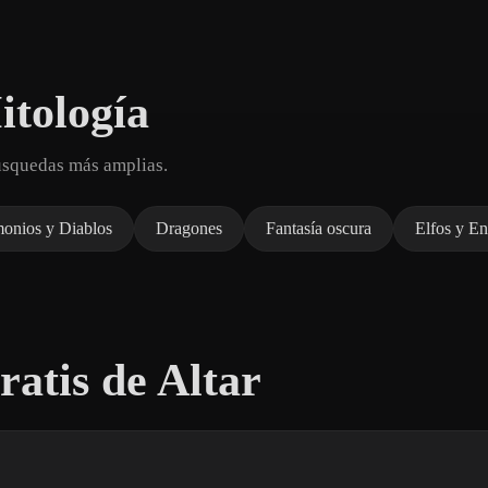
itología
úsquedas más amplias.
onios y Diablos
Dragones
Fantasía oscura
Elfos y E
atis de Altar