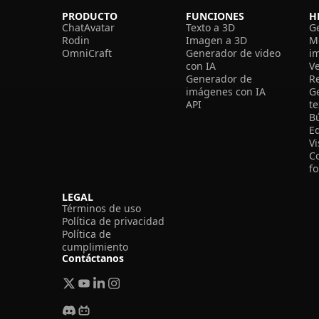
PRODUCTO
FUNCIONES
H
ChatAvatar
Texto a 3D
G
Rodin
Imagen a 3D
M
OmniCraft
Generador de video
i
con IA
V
Generador de
R
imágenes con IA
G
API
t
B
Ed
V
C
f
LEGAL
Términos de uso
Política de privacidad
Política de
cumplimiento
Contáctanos