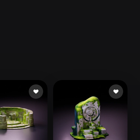
Automotive
Design
Character
Design
21
Flat
Gothic
Minimalist
Modern