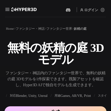
ログイン
製品
Home
ファンタジー・神話
ファンタジー世界
妖精の庭
機能
Rodin
ChatAvatar
API
無料の妖精の庭 3D
画像から 3D
テキストから 3D
料金
写真をアップロードするだ
テキストプロンプトから3D
けで、3Dオブジェクトが瞬
モデル
オブジェクトへ — 瞬時に。
時に完成。
リソース
AI 画像生成
AI 動画生成
シンプルなプロンプトか
テキストや画像から、AIで
ファンタジー・神話内のファンタジー世界で、無料の妖精
ら、高品質なビジュアルを
動画を作成。
生成。
の庭 3Dモデルを1件探索できます。既製アセットを確認
コミュニティ
し、Hyper3D AIで独自モデルも生成できます。
API
私たちのクリエイティブAI
を、あなたのアプリやワー
BX
Blender, Unity, Unreal
Games, AR/VR, Print
対応
用途
スタイル
ストーリー
研究
ブログ
クフローに組み込みましょ
う。
OmniCraft