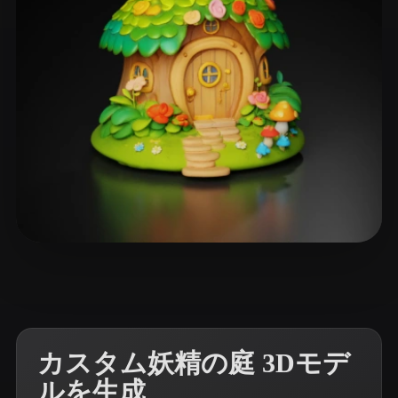
ComfyUI
21
スタイル
Abstract
Anime
Cartoon
Cel-Shaded
Fantasy
Flat
Gothic
Hand-Painted
Industrial
Isometric
Low Poly
Medieval
Minimalist
Modern
Organic
Photorealistic
250 いいね
Sudha
Pixel Art
Realistic
Retro
Stylized
Voxel
カスタム妖精の庭 3Dモデ
ルを生成