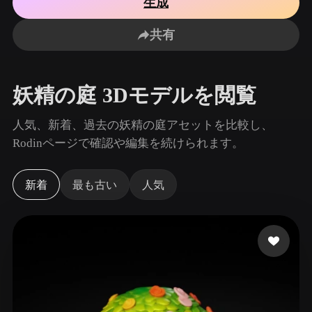
生成
ユースケース
AI画像リミックス
AI HDRIジェネレーター
3Dメッ
3D Printing
Animation
共有
AI画像エンハンサー
3Dモデル検索エンジン
Game
Automotive
Development
Design
AIテクスチャジェネレーター
SVGから3Dへの変換ツール
妖精の庭 3Dモデルを閲覧
NFT Creation
E-commerce
Character
人気、新着、過去の妖精の庭アセットを比較し、
VR/AR
Design
Rodinページで確認や編集を続けられます。
Metaverse
Jewelry Design
新着
最も古い
人気
Mechanical
Engineering
プラグイン
Blender
Unity
Unreal
Godot
Maya
3DS Max