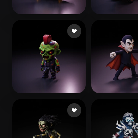
Organic
Photorealistic
Pixel
271 点赞
13 
prismi
Lillo Lillo
38 点赞
44 点
Zacari Huriath
mardelll