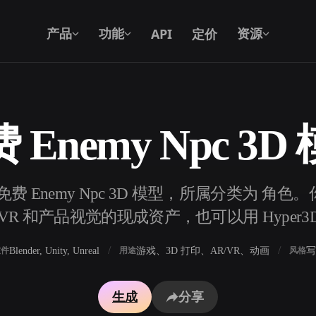
API
定价
产品
功能
资源
 Enemy Npc 3D
文本转 3D
从文字提示到 3D 物体 —— 即刻完成。
个免费 Enemy Npc 3D 模型，所属分类为 角色
API
将我们的创意 AI 接入你的应用或工作
R 和产品视觉的现成资产，也可以用 Hyper3
流。
Blender, Unity, Unreal
游戏、3D 打印、AR/VR、动画
写
软件
用途
风格
3D 模型搜索引擎
生成
分享
器
SVG 转 3D 转换器