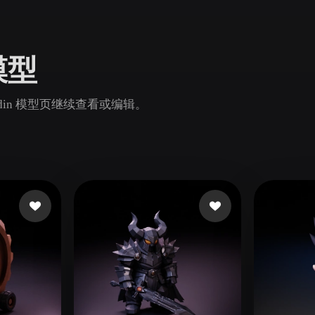
Game
n
Development
 模型
ce
VR/AR
Mechanical
odin 模型页继续查看或编辑。
Engineering
ot
Maya
3DS Max
ComfyUI
oon
Cel-Shaded
Fantasy
tric
Low Poly
Medieval