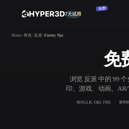
订阅
产品
Home
角色
反派
Enemy Npc
功能
Rodin
ChatAvatar
API
免费
图片转 3D
定价
上传一张图片，即刻获得 3D 物体。
资源
浏览 反派 中的 99 
AI 图片生成器
印、游戏、动画、AR/V
用一句简单提示生成高质量视觉内容。
社区
OmniCraft
GLB, OBJ, FBX
格式
兼容
AI 图像重混
AI 纹理生成器
故事
研究
博客
AI 图像增强器
AI HDRI 生成