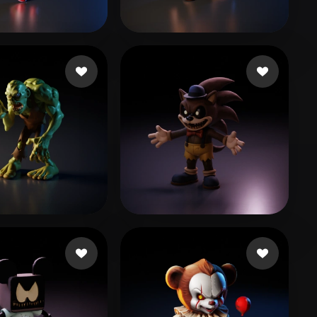
Stylized
Voxel
156 点赞
22 点赞
 Bruno
Morales Peter
57 点赞
49 点赞
ira
48 3dmodle