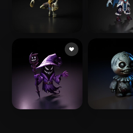
110 点赞
Tnk Tao
Batista Bruno
272 点赞
51 点赞
Dziubov Esty
yohara