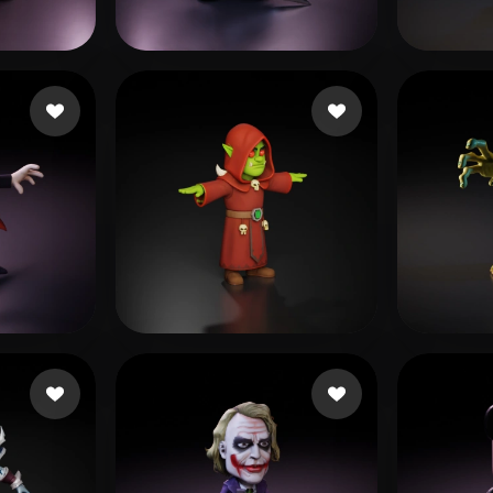
 Art
Realistic
Retro
点赞
200 点赞
Vallieres Pierce
Alves
赞
71 点赞
M Andrew
kingk