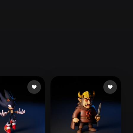
Automotive
Design
Character
Design
21
Flat
Gothic
Minimalist
Modern