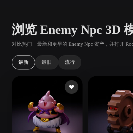
用例
3D Printing
Animatio
浏览 Enemy Npc 3D
NFT Creation
E-commer
Jewelry
Metaverse
对比热门、最新和更早的 Enemy Npc 资产，并打开 R
Design
插件
最新
最旧
流行
Blender
Unity
Unreal
God
风格
Abstract
Anime
Cart
Hand-Painted
Industrial
Isome