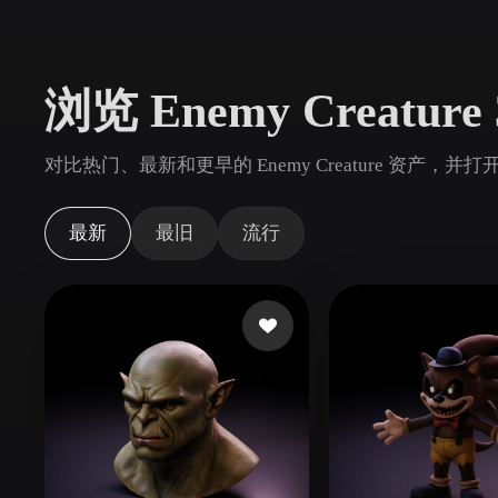
用例
3D Printing
Animatio
浏览 Enemy Creature
NFT Creation
E-commer
Jewelry
Metaverse
对比热门、最新和更早的 Enemy Creature 资产，并打
Design
插件
最新
最旧
流行
Blender
Unity
Unreal
God
风格
Abstract
Anime
Cart
Hand-Painted
Industrial
Isome