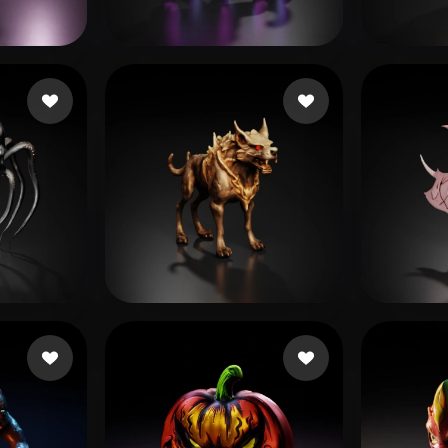
 Art
Realistic
Retro
 点赞
138 点赞
Kolodziej Drew
ultra
43 点赞
36 点赞
ed
puja ary
alexis