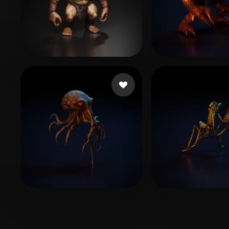
60 点赞
Tononé Reidi
Zhonghua Bu
22 点赞
17 
Sampson Ben
cj1 pedro