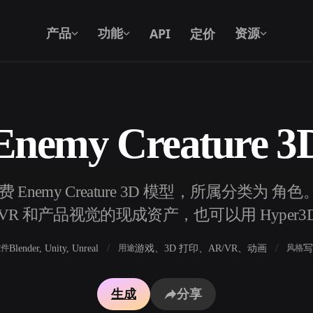
API
定价
产品
功能
资源
nemy Creature 
文本转 3D
从文字提示到 3D 物体 —— 即刻完成。
费 Enemy Creature 3D 模型，所属分类为 
API
将我们的创意 AI 接入你的应用或工作
R 和产品视觉的现成资产，也可以用 Hyper3
流。
Blender, Unity, Unreal
游戏、3D 打印、AR/VR、动画
写
软件
用途
风格
3D 模型搜索引擎
生成
分享
器
SVG 转 3D 转换器