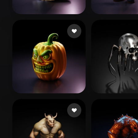
Organic
Photorealistic
Pixel
21 点赞
49
Jean Trouttet
48 3dmodle
24 点赞
Ronnebaum Chad
Norgaard Jahr