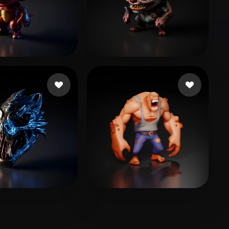
6 点赞
14 点赞
ch Prapasson
lammb lammy
23 点赞
28 点赞
b lammy
liu lei