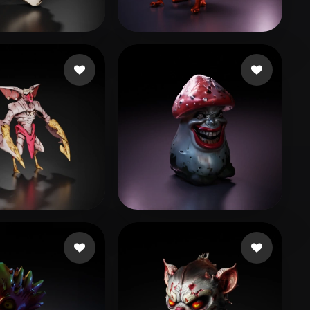
Stylized
Voxel
47 点赞
44 点赞
sproject06
Jx Sparrow
26 点赞
19 点赞
castro syphor