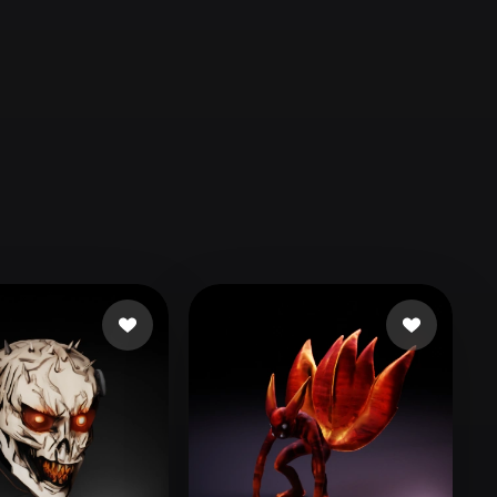
Automotive
Design
Character
Design
21
Flat
Gothic
Minimalist
Modern