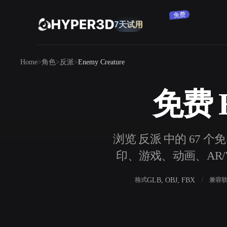
订阅
产品
Home
角色
反派
Enemy Creature
功能
Rodin
ChatAvatar
API
免费 E
图片转 3D
定价
上传一张图片，即刻获得 3D 物体。
资源
浏览 反派 中的 67 个免
AI 图片生成器
印、游戏、动画、AR/V
用一句简单提示生成高质量视觉内容。
社区
OmniCraft
GLB, OBJ, FBX
格式
兼容
AI 图像重混
AI 纹理生成器
故事
研究
博客
AI 图像增强器
AI HDRI 生成