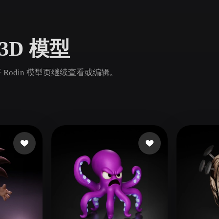
Game
n
Development
 3D 模型
ce
VR/AR
Mechanical
开 Rodin 模型页继续查看或编辑。
Engineering
ot
Maya
3DS Max
ComfyUI
oon
Cel-Shaded
Fantasy
tric
Low Poly
Medieval