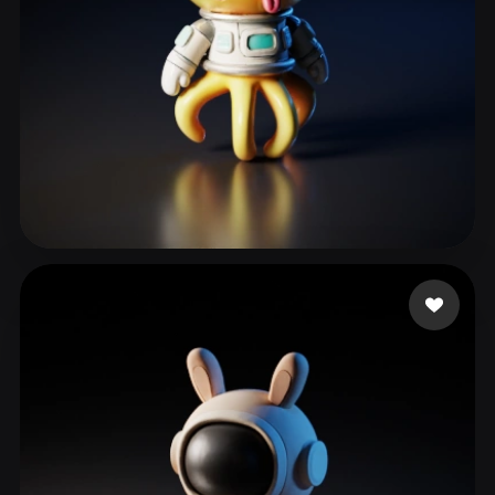
ComfyUI
21
风格
Abstract
Anime
Cartoon
Cel-Shaded
Fantasy
Flat
Gothic
Hand-Painted
Industrial
Isometric
Low Poly
Medieval
冯
23 点赞
Minimalist
Modern
Organic
Photorealistic
Pixel Art
Realistic
Retro
Stylized
Voxel