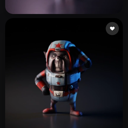
17 点赞
Carotine Lou