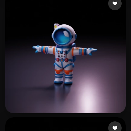
39 点赞
Ταστσογλου Λευτερης