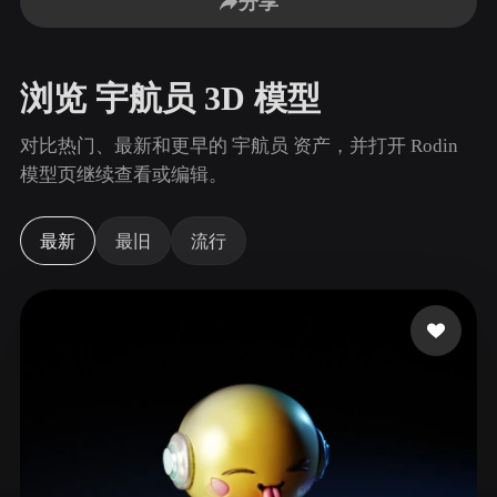
分享
用例
AI 图像重混
AI HDRI 生成器
3D 网格 편집기
3D Printing
Animation
AI 图像增强器
3D 模型搜索引擎
浏览 宇航员 3D 模型
Game
Automotive
AI 纹理生成器
SVG 转 3D 转换器
Development
Design
对比热门、最新和更早的 宇航员 资产，并打开 Rodin
NFT Creation
E-commerce
模型页继续查看或编辑。
Character
VR/AR
Design
最新
最旧
流行
Metaverse
Jewelry Design
Mechanical
Engineering
插件
Blender
Unity
Unreal
Godot
Maya
3DS Max