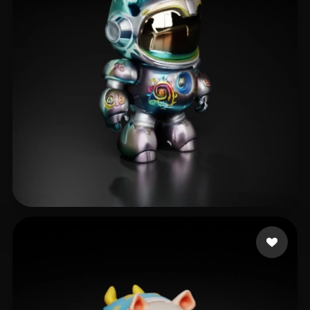
16 点赞
vampichoco