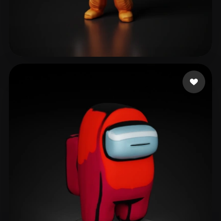
221 点赞
Vishwakarma Amit