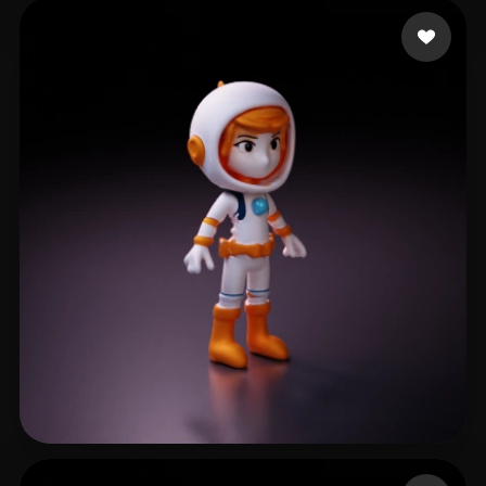
30 点赞
langlibaitiao
34 点赞
Stanford Byron