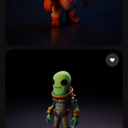
🖥️💻🐍🎨🔍🖌️
94 点赞