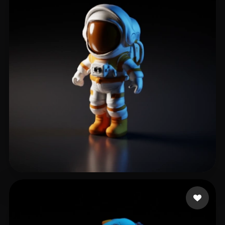
31 点赞
Stanford Byron