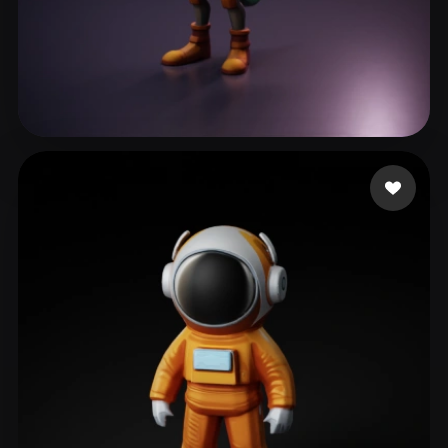
145 点赞
AI Music Daemonzoid