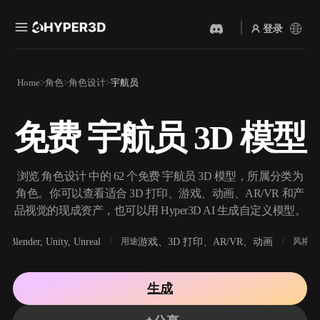
登录
产品
Home
角色
角色设计
宇航员
功能
Rodin
ChatAvatar
API
免费 宇航员 3D 模型
图片转 3D
文本转 3D
定价
上传一张图片，即刻获得 3D
从文字提示到 3D 物体 ——
物体。
即刻完成。
资源
浏览 角色设计 中的 62 个免费 宇航员 3D 模型，所属分类为
AI 视频生成器
AI 图片生成器
角色。你可以查看适合 3D 打印、游戏、动画、AR/VR 和产
用 AI 从文字或图片创作视
用一句简单提示生成高质量
品视觉的现成资产，也可以用 Hyper3D AI 生成自定义模型。
频。
视觉内容。
社区
Blender, Unity, Unreal
游戏、3D 打印、AR/VR、动画
写
软件
用途
风格
API
将我们的创意 AI 接入你的应
用或工作流。
故事
研究
博客
生成
OmniCraft