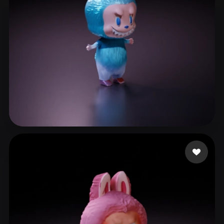
166 点赞
blinkchan