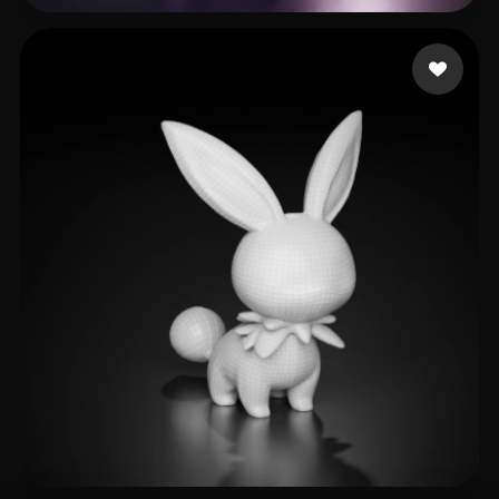
4 点赞
Wedin Stellan