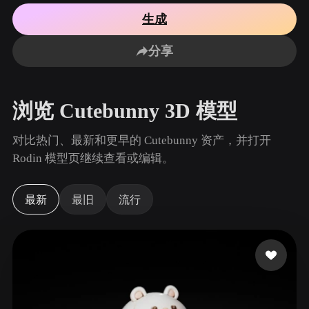
用例
AI 图像重混
AI HDRI 生成器
3D 网格 편집기
生成
3D Printing
Animation
AI 图像增强器
3D 模型搜索引擎
分享
Game
Automotive
AI 纹理生成器
SVG 转 3D 转换器
Development
Design
NFT Creation
E-commerce
浏览 Cutebunny 3D 模型
Character
VR/AR
Design
对比热门、最新和更早的 Cutebunny 资产，并打开
Metaverse
Jewelry Design
Rodin 模型页继续查看或编辑。
Mechanical
Engineering
最新
最旧
流行
插件
Blender
Unity
Unreal
Godot
Maya
3DS Max