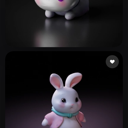
46 点赞
diluc lavinediel