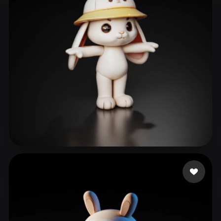
ComfyUI
21
风格
Abstract
Anime
Cartoon
Cel-Shaded
Fantasy
Flat
Gothic
Hand-Painted
Industrial
Isometric
Low Poly
Medieval
Minimalist
Modern
Organic
Photorealistic
Pixel Art
Realistic
Retro
Stylized
102 点赞
lige
Voxel