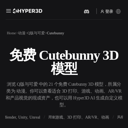
登录
产品
Home
动漫
Q版与可爱
Cutebunny
功能
Rodin
ChatAvatar
API
免费 Cutebunny 3D
图片转 3D
文本转 3D
定价
上传一张图片，即刻获得 3D
从文字提示到 3D 物体 ——
模型
物体。
即刻完成。
资源
AI 视频生成器
AI 图片生成器
用 AI 从文字或图片创作视
用一句简单提示生成高质量
浏览 Q版与可爱 中的 21 个免费 Cutebunny 3D 模型，所属分
频。
视觉内容。
类为 动漫。你可以查看适合 3D 打印、游戏、动画、AR/VR
社区
和产品视觉的现成资产，也可以用 Hyper3D AI 生成自定义模
API
型。
将我们的创意 AI 接入你的应
用或工作流。
故事
研究
博客
Blender, Unity, Unreal
游戏、3D 打印、AR/VR、动画
写
软件
用途
风格
OmniCraft