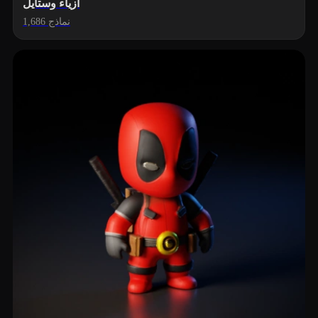
أزياء وستايل
1,686 نماذج