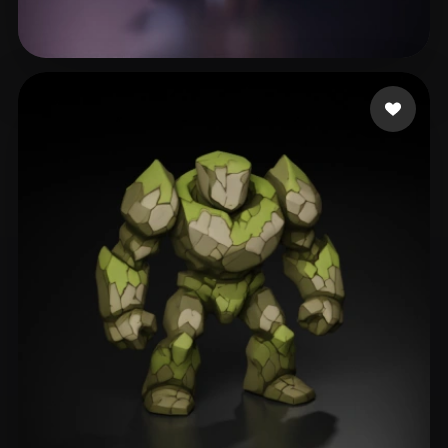
409 إعجابات
x