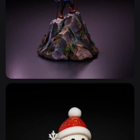
أشجار ونباتات
272 نماذج