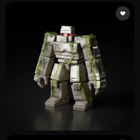
309 إعجابات
m3g4l0don