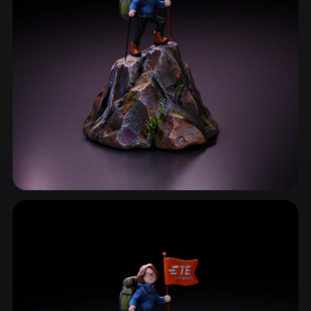
ComfyUI
21
الأنماط
Abstract
Anime
Cartoon
Cel-Shaded
Fantasy
Flat
Gothic
Hand-Painted
Industrial
Isometric
Low Poly
Medieval
Minimalist
Modern
Organic
Photorealistic
صخور ومعادن
Pixel Art
Realistic
Retro
Stylized
162 نماذج
Voxel