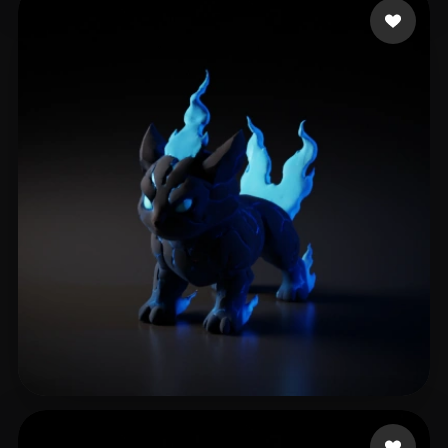
291 إعجابات
Ghost Adhesive
256 إعجابات
Manodrax