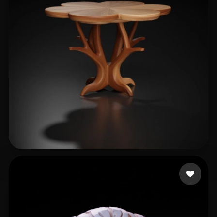
238 إعجابات
6666