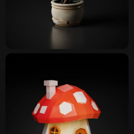
زهور
48 نماذج