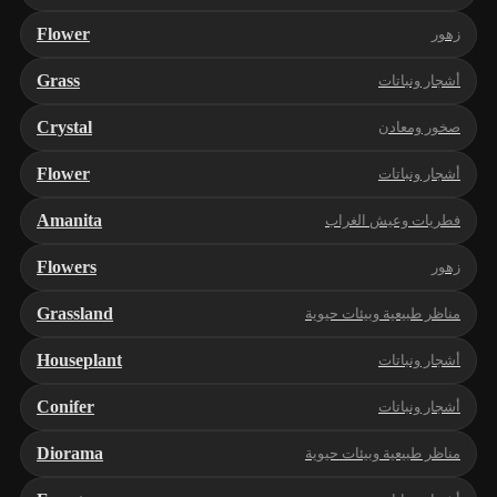
Flower
زهور
Grass
أشجار ونباتات
Crystal
صخور ومعادن
Flower
أشجار ونباتات
Amanita
فطريات وعيش الغراب
Flowers
زهور
Grassland
مناظر طبيعية وبيئات حيوية
Houseplant
أشجار ونباتات
Conifer
أشجار ونباتات
Diorama
مناظر طبيعية وبيئات حيوية