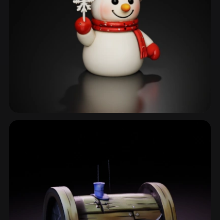
طقس وعناصر الطبيعة
32 نماذج